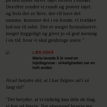
på den måde bliver tøjet fordelt i bunker.
Derefter render vi rundt og prøver tøjet,
og hvis der er flere, der vil have det
samme, kommer det i en bunke, vi trækker
lod om til sidst. Det er meget formaliseret,
meget hyggeligt og giver jo så god mening
i en tid, hvor vi skal genbruge mere."
LÆS OGSÅ
Maria levede 5 år med en
fejldiagnose - virkeligheden var en
helt anden
Hvad betyder det, at I har fulgtes ad i så
lang tid?
"Det betyder, at vi virkelig kan dele de ting,
vi har på hjerte. For eksempel bragte jeg