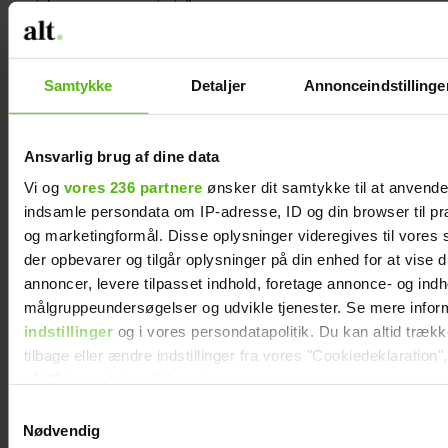
at leve momentet."
Annonce
Samtykke
Detaljer
Annonceindstillinge
Ansvarlig brug af dine data
Vi og
vores 236 partnere
ønsker dit samtykke til at anvend
indsamle persondata om IP-adresse, ID og din browser til præ
og marketingformål. Disse oplysninger videregives til vores
der opbevarer og tilgår oplysninger på din enhed for at vise d
annoncer, levere tilpasset indhold, foretage annonce- og ind
målgruppeundersøgelser og udvikle tjenester. Se mere infor
indstillinger
og i vores persondatapolitik. Du kan altid træk
tilbage eller ændre indstillinger fra vores "Cookiedeklaration",
på "Privacy trigger" ikonet.
Samtykkevalg
Dine valg anvendes på hele websitet.
Nødvendig