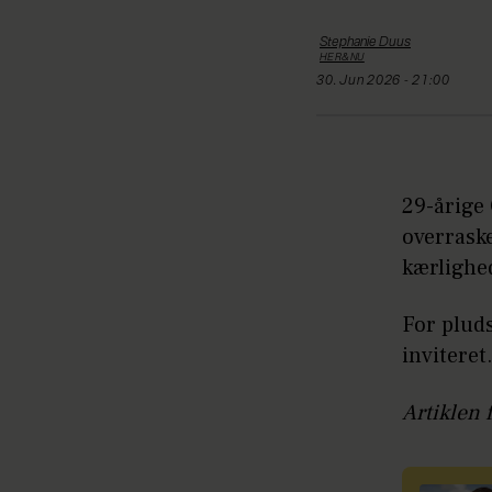
Stephanie
Duus
HER&NU
30. Jun 2026 - 21:00
29-årige
overrask
kærlighe
For pluds
invitere
Artiklen 