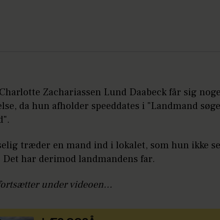
 Charlotte Zachariassen Lund Daabeck får sig noge
else, da hun afholder speeddates i "Landmand søg
d".
elig træder en mand ind i lokalet, som hun ikke se
t. Det har derimod landmandens far.
fortsætter under videoen...