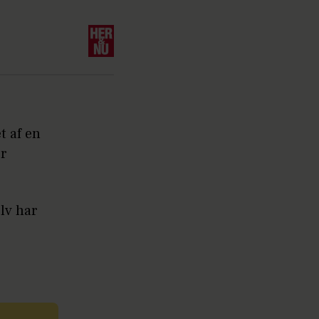
t af en
er
lv har