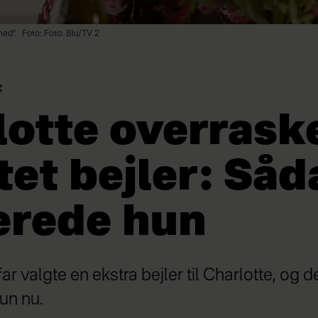
hed".
Foto: Foto: Blu/TV 2
g
otte overraske
et bejler: Såd
erede hun
valgte en ekstra bejler til Charlotte, og de
hun nu.