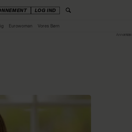
ONNEMENT
LOG IND
ig
Eurowoman
Vores Børn
Annonce