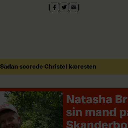
Sådan scorede Christel kæresten
Natasha B
sin mand p
Skanderbo