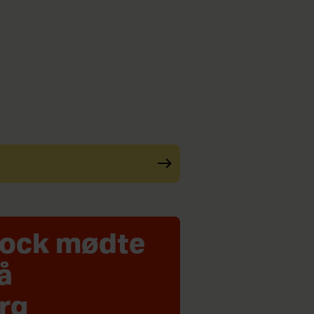
rock mødte
å
rg