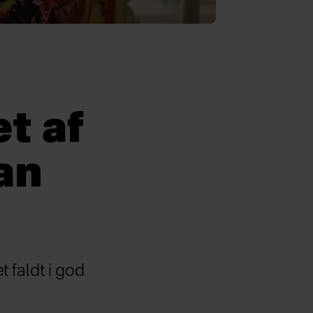
t af
an
t faldt i god