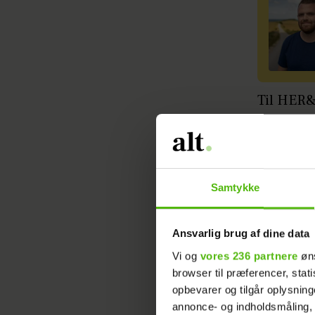
Til HER&
overrask
– Jeg syn
bejler ti
Samtykke
Der var 
Ansvarlig brug af dine data
– Han ken
Vi og
vores 236 partnere
øns
på, om ha
browser til præferencer, stat
ekstra sp
opbevarer og tilgår oplysning
på den m
annonce- og indholdsmåling,