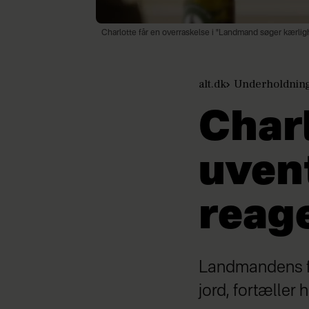
Charlotte får en overraskelse i "Landmand søger kærlig
alt.dk
Underholdnin
Charl
uvent
reag
Landmandens far 
jord, fortæller 