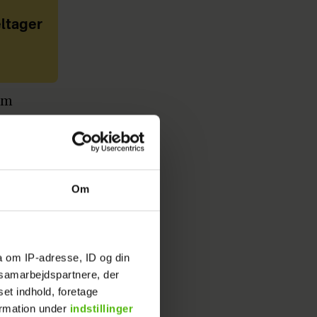
ltager
om
 vælge en
Om
å.
el spændt
a om IP-adresse, ID og din
e det
s samarbejdspartnere, der
volveret
set indhold, foretage
ormation under
indstillinger