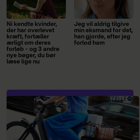
dårligere dækning. Er du i
tvivl, så bed det nye selskab
bekræfte skriftligt, hvordan
Ni kendte kvinder,
Jeg vil aldrig tilgive
du står i forhold til før.
der har overlevet
min eksmand for det,
kræft, fortæller
han gjorde, efter jeg
Forhandl om prisen: Du kan
ærligt om deres
forlod ham
forløb – og 3 andre
ofte få en lavere pris eller
nye bøger, du bør
læse lige nu
bedre vilkår, hvis du
forhandler med dit
forsikringsselskab. Spørg, om
de kan give rabat, justere
Sponsoreret indhold
selvrisikoen eller inkludere
ekstra dækning – for eksempel
en rejseforsikring uden
merpris.