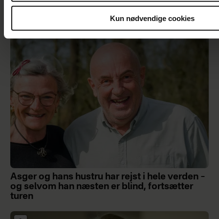
Kun nødvendige cookies
Min kærestes nærighed bekymrer mig
Asger og hans hustru har rejst i hele verden –
og selvom han næsten er blind, fortsætter
turen