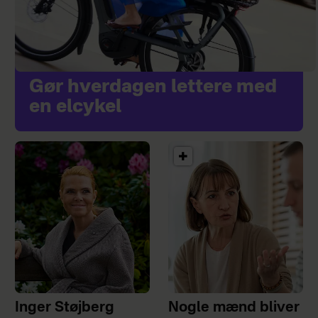
Kilde: Taenk.dk
Gør hverdagen lettere med
en elcykel
Inger Støjberg
Nogle mænd bliver