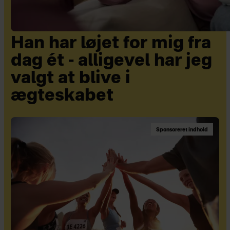
Han har løjet for mig fra
dag ét - alligevel har jeg
valgt at blive i
ægteskabet
Sponsoreret indhold