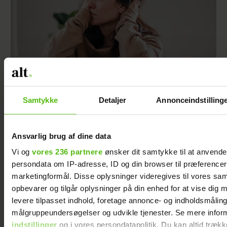
Samtykke
Detaljer
Annonceindstilling
Jeg valgte at blive skilt fra min mand - da jeg
en dag gik forbi hans hus, fik jeg et chok
Ansvarlig brug af dine data
Vi og
vores 236 partnere
ønsker dit samtykke til at anvend
persondata om IP-adresse, ID og din browser til præferencer, 
marketingformål. Disse oplysninger videregives til vores sa
opbevarer og tilgår oplysninger på din enhed for at vise dig 
levere tilpasset indhold, foretage annonce- og indholdsmåling
målgruppeundersøgelser og udvikle tjenester. Se mere infor
indstillinger
og i vores persondatapolitik. Du kan altid trækk