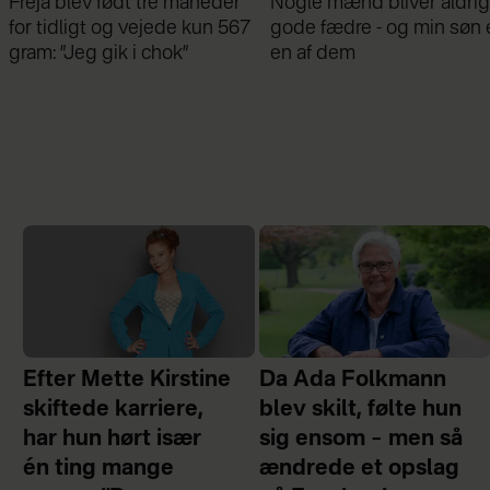
r
Nogle mænd bliver aldrig
Samira Nawa: ”Det er
67
gode fædre - og min søn er
fantastisk at have min
en af dem
familie, men jeg elsker
moderskabet”
Efter Mette Kirstine
Da Ada Folkmann
skiftede karriere,
blev skilt, følte hun
har hun hørt især
sig ensom – men så
én ting mange
ændrede et opslag