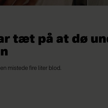
r tæt på at dø u
en
n mistede fire liter blod.