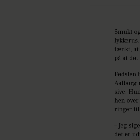
Smukt og 
lykkerus
tænkt, at
på at dø.
Fødslen b
Aalborg 
sive. Hun
hen over
ringer til
– Jeg sig
det er ud