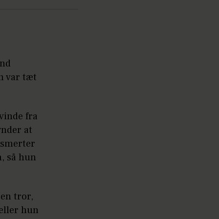
ånd
n var tæt
vinde fra
ynder at
r smerter
, så hun
en tror,
æller hun