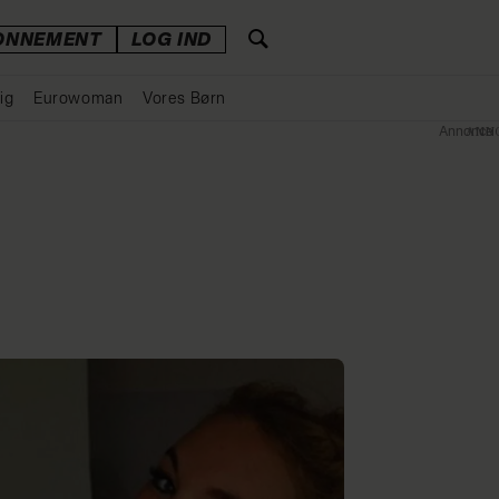
ONNEMENT
LOG IND
ig
Eurowoman
Vores Børn
Annonce