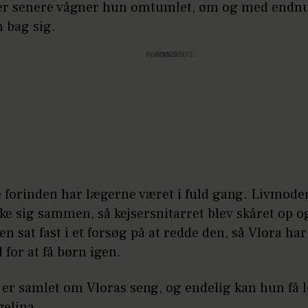
er senere vågner hun omtumlet, øm og med endn
 bag sig.
Annonce
 forinden har lægerne været i fuld gang. Livmoder
ke sig sammen, så kejsersnitarret blev skåret op o
n sat fast i et forsøg på at redde den, så Vlora har
for at få børn igen.
er samlet om Vloras seng, og endelig kan hun få lo
gelina.