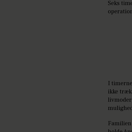
Seks tim
operation
I timerne
ikke træk
livmodere
mulighed 
Familien 
holde An