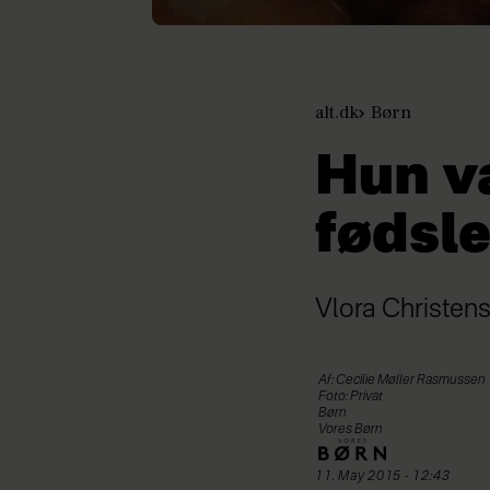
alt.dk
Børn
Hun va
fødsl
Vlora Christense
Af: Cecilie Møller Rasmussen
Foto: Privat
Børn
Vores Børn
11. May 2015 - 12:43