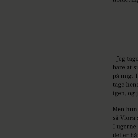
– Jeg tag
bare at s
på mig. 
tage hen
igen, og 
Men hun e
så Vlora 
I ugerne 
det er hå