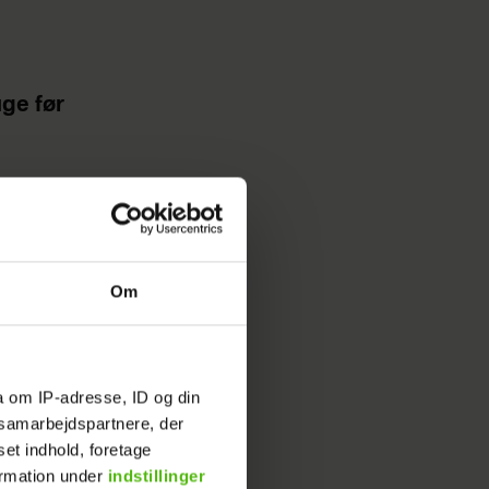
uge før
e,
der en
sin
Om
 tilbage,
a om IP-adresse, ID og din
s samarbejdspartnere, der
tika.
set indhold, foretage
ormation under
indstillinger