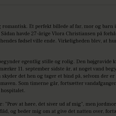
romantisk. Et perfekt billede af far, mor og barn i
. Sådan havde 27-årige Vlora Christiansen på forh
 hendes fødsel ville ende. Virkeligheden blev, at hu
egynder egentlig stille og rolig. Den højgravide k
mærker 11. september sidste år, at noget vand beg
 skyder det hen og tager et bind på, selvom der e
 maven. Som timerne går, fortsætter vandafgangen
 hospitalet.
er: ”Prøv at høre, det siver ud af mig”, men jordmor
flåd, og beder mig om at give det natten over, fort