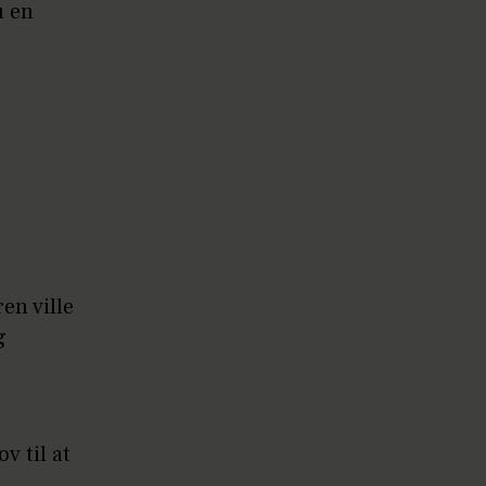
u en
en ville
g
v til at