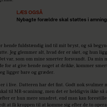
LÆS OGSÅ
Nybagte forældre skal støttes i amning
er hende fuldstændig ind til mit bryst, og så begy
utte. Jeg glemmer alt, hvad der er sket, og hun lig
Det var, som om mine smerter forsvandt. Da min 
de for at give hende noget at drikke, kommer smer
jeg ligger bare og græder.
r i live. Datteren har det fint. Godt nok svulmer
skal til MR-scaninng, men det er heldigvis ikke så a
efter er hun mere smadret, end man kan forestille
rdt at få kroppen til at komme sig efter de to opera