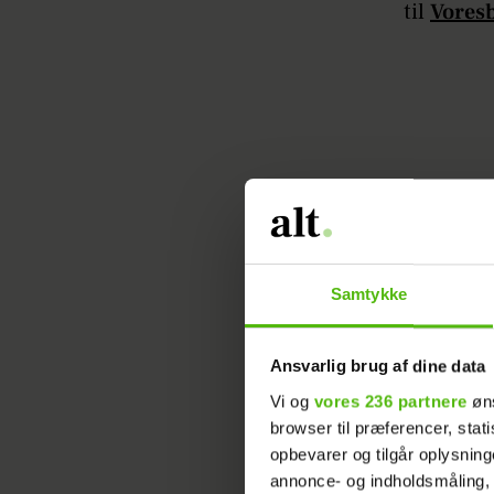
til
Vores
Næste dag
kommer d
snert af 
Samtykke
datter. H
hospitale
Ansvarlig brug af dine data
Og så går
Vi og
vores 236 partnere
øns
browser til præferencer, stat
og barnet
opbevarer og tilgår oplysning
Fødslen 
annonce- og indholdsmåling,