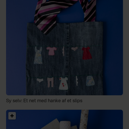
Sy selv: Et net med hanke af et slips