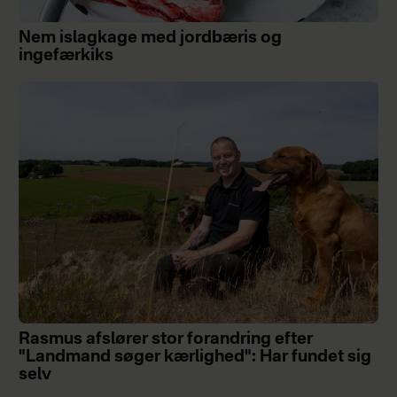
Nem islagkage med jordbæris og
ingefærkiks
Rasmus afslører stor forandring efter
"Landmand søger kærlighed": Har fundet sig
selv