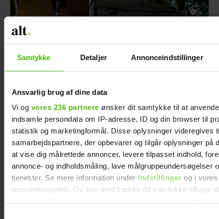
Samtykke
Detaljer
Annonceindstillinger
Ansvarlig brug af dine data
Vi og
vores 236 partnere
ønsker dit samtykke til at anvend
indsamle persondata om IP-adresse, ID og din browser til pr
Første gang: Kasper og Stephanie Fisker går
statistik og marketingformål. Disse oplysninger videregives t
all-in
samarbejdspartnere, der opbevarer og tilgår oplysninger på d
at vise dig målrettede annoncer, levere tilpasset indhold, for
annonce- og indholdsmåling, lave målgruppeundersøgelser o
tjenester. Se mere information under
indstillinger
og i vores
persondatapolitik. Du kan altid trække dit samtykke tilbage e
indstillinger fra vores "Cookiedeklaration", eller ved at trykk
trigger" ikonet.
Samtykkevalg