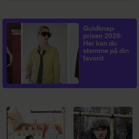
Guldknap-
prisen 2026:
Her kan du
stemme på din
favorit
Sponsoreret indhold