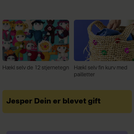
Hækl selv fin kurv med
Familie bor på 30 kvm: ”D
pailletter
giver stor frihed ikke at ej
mere, end vi behøver”
Jesper Dein er blevet gift