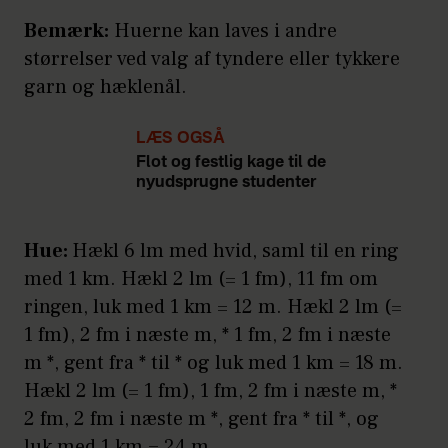
Bemærk:
Huerne kan laves i andre
størrelser ved valg af tyndere eller tykkere
garn og hæklenål.
LÆS OGSÅ
Flot og festlig kage til de
nyudsprugne studenter
Hue:
Hækl 6 lm med hvid, saml til en ring
med 1 km. Hækl 2 lm (= 1 fm), 11 fm om
ringen, luk med 1 km = 12 m. Hækl 2 lm (=
1 fm), 2 fm i næste m, * 1 fm, 2 fm i næste
m *, gent fra * til * og luk med 1 km = 18 m.
Hækl 2 lm (= 1 fm), 1 fm, 2 fm i næste m, *
2 fm, 2 fm i næste m *, gent fra * til *, og
luk med 1 km = 24 m.