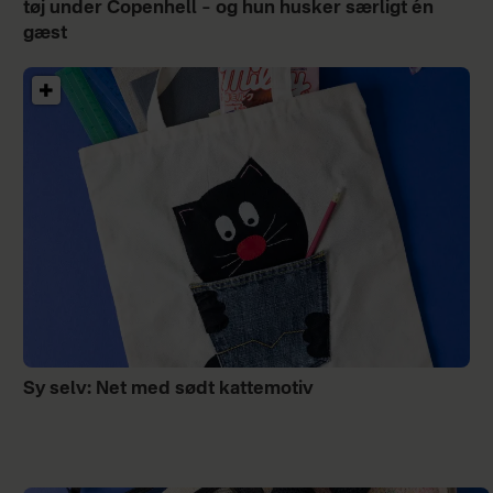
tøj under Copenhell – og hun husker særligt én
gæst
Sy selv: Net med sødt kattemotiv