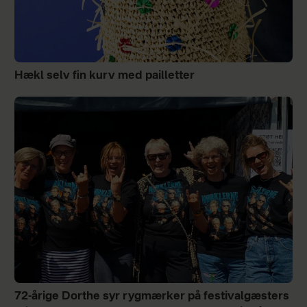
Hækl selv fin kurv med pailletter
72-årige Dorthe syr rygmærker på festivalgæsters