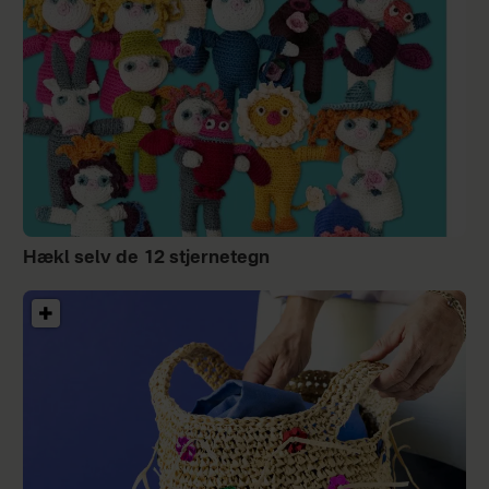
Hækl selv de 12 stjernetegn