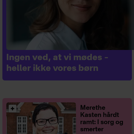
Ingen ved, at vi mødes –
heller ikke vores børn
Merethe
Kasten hårdt
ramt: I sorg og
smerter