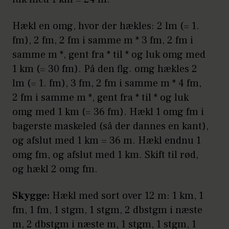
Hækl en omg, hvor der hækles: 2 lm (= 1.
fm), 2 fm, 2 fm i samme m * 3 fm, 2 fm i
samme m *, gent fra * til * og luk omg med
1 km (= 30 fm). På den flg. omg hækles 2
lm (= 1. fm), 3 fm, 2 fm i samme m * 4 fm,
2 fm i samme m *, gent fra * til * og luk
omg med 1 km (= 36 fm). Hækl 1 omg fm i
bagerste maskeled (så der dannes en kant),
og afslut med 1 km = 36 m. Hækl endnu 1
omg fm, og afslut med 1 km. Skift til rød,
og hækl 2 omg fm.
Skygge:
Hækl med sort over 12 m: 1 km, 1
fm, 1 fm, 1 stgm, 1 stgm, 2 dbstgm i næste
m, 2 dbstgm i næste m, 1 stgm, 1 stgm, 1