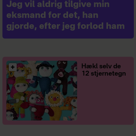
Jeg vil aldrig tilgive min
eksmand for det, han
gjorde, efter jeg forlod ham
Hækl selv de
12 stjernetegn