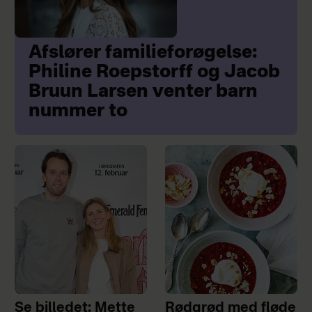
Afslører familieforøgelse:
Philine Roepstorff og Jacob
Bruun Larsen venter barn
nummer to
Se billedet: Mette
Rødgrød med fløde