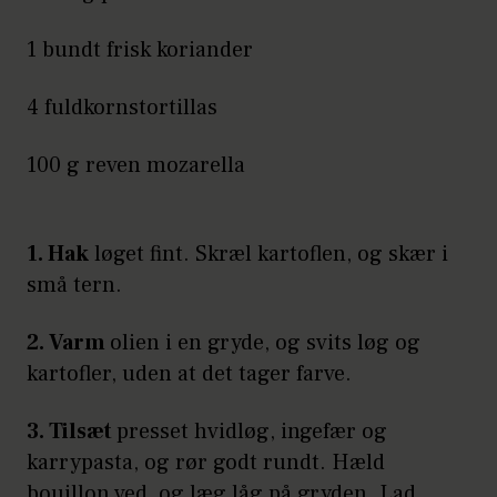
1 bundt frisk koriander
4 fuldkornstortillas
100 g reven mozarella
1. Hak
løget fint. Skræl kartoflen, og skær i
små tern.
2. Varm
olien i en gryde, og svits løg og
kartofler, uden at det tager farve.
3. Tilsæt
presset hvidløg, ingefær og
karrypasta, og rør godt rundt. Hæld
bouillon ved, og læg låg på gryden. Lad