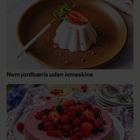
Nem jordbæris uden ismaskine