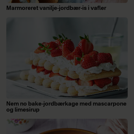
Marmoreret vanilje-jordbær-is i vafler
Nem no bake-jordbærkage med mascarpone
og limesirup