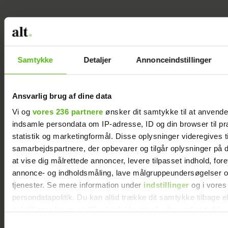
► SE OGSÅ:
Kokos & lime-suppe
Samtykke
Detaljer
Annonceindstillinger
► SE OGSÅ:
Karry-gulerod-suppe med
Ansvarlig brug af dine data
hvidløgscroutoner
Vi og
vores 236 partnere
ønsker dit samtykke til at anvend
indsamle persondata om IP-adresse, ID og din browser til pr
statistik og marketingformål. Disse oplysninger videregives t
BOLIGLIV
MAD
OPSKRIFT
samarbejdspartnere, der opbevarer og tilgår oplysninger på d
at vise dig målrettede annoncer, levere tilpasset indhold, for
annonce- og indholdsmåling, lave målgruppeundersøgelser o
tjenester. Se mere information under
indstillinger
og i vores
persondatapolitik. Du kan altid trække dit samtykke tilbage e
indstillinger fra vores "Cookiedeklaration", eller ved at trykk
trigger" ikonet.
Samtykkevalg