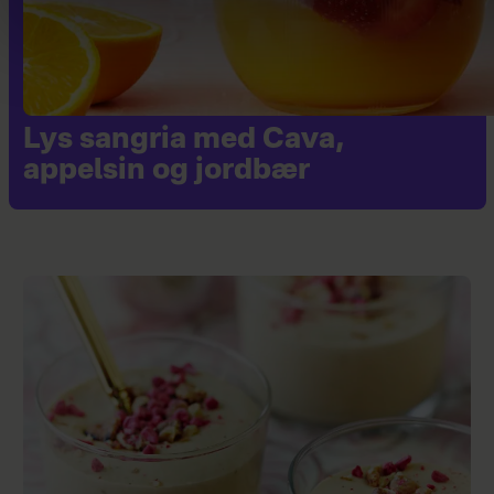
Lys sangria med Cava,
appelsin og jordbær