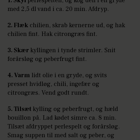
1. Skyl
perlespelten, og kog den i en gryde
med 2,5 dl vand i ca. 20 min. Afdryp.
2. Flæk
chilien, skrab kernerne ud, og hak
chilien fint. Hak citrongræs fint.
3. Skær
kyllingen i tynde strimler. Snit
forårsløg og peberfrugt fint.
4. Varm
lidt olie i en gryde, og svits
presset hvidløg, chili, ingefær og
citrongræs. Vend godt rundt.
5. Tilsæt
kylling og peberfrugt, og hæld
bouillon på. Lad kødet simre ca. 8 min.
Tilsæt afdryppet perlespelt og forårsløg.
Smag suppen til med salt og peber, og