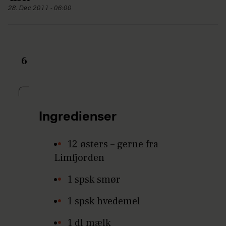
28. Dec 2011 - 06:00
6
Ingredienser
12 østers – gerne fra
Limfjorden
1 spsk smør
1 spsk hvedemel
1 dl mælk