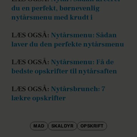
skærer dig, hvis kniven smutter.
du en perfekt, børnevenlig
Stik spidsen af østerskniven ind i
nytårsmenu med krudt i
østersens lukning, hvor den spidser
til, og lirk til østersen giver efter. Før
LÆS OGSÅ:
Nytårsmenu: Sådan
kniven rundt langs kanten og bræk
laver du den perfekte nytårsmenu
skallen af. Skær østersen fri fra
musklen i bunden og hæld vandet fra.
LÆS OGSÅ:
Nytårsmenu: Få de
bedste opskrifter til nytårsaften
Sørg for der ikke er skalrester ved
østersen. Er en østers åben af sig selv,
er den død og skal kasseres.
LÆS OGSÅ:
Nytårsbrunch: 7
lækre opskrifter
MAD
SKALDYR
OPSKRIFT