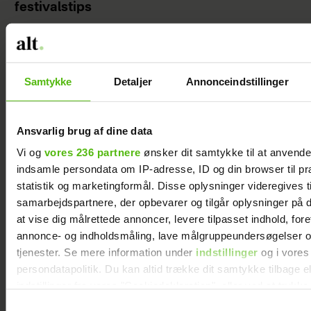
festivalstips
Samtykke
Detaljer
Annonceindstillinger
Ansvarlig brug af dine data
Vi og
vores 236 partnere
ønsker dit samtykke til at anvend
indsamle persondata om IP-adresse, ID og din browser til pr
statistik og marketingformål. Disse oplysninger videregives t
samarbejdspartnere, der opbevarer og tilgår oplysninger på d
at vise dig målrettede annoncer, levere tilpasset indhold, for
Freja blev født tre måneder for tidligt og
annonce- og indholdsmåling, lave målgruppeundersøgelser o
vejede kun 567 gram: ”Jeg gik i chok”
tjenester. Se mere information under
indstillinger
og i vores
persondatapolitik. Du kan altid trække dit samtykke tilbage e
indstillinger fra vores "Cookiedeklaration", eller ved at trykk
trigger" ikonet.
Samtykkevalg