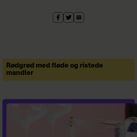
Rødgrød med fløde og ristede
mandler