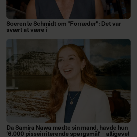
Soeren le Schmidt om "Forræder": Det var
svært at være i
Da Samira Nawa mødte sin mand, havde hun
’6.000 pisseirriterende spørgsmål’ – alligevel