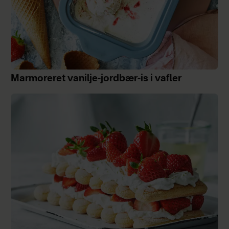
Marmoreret vanilje-jordbær-is i vafler