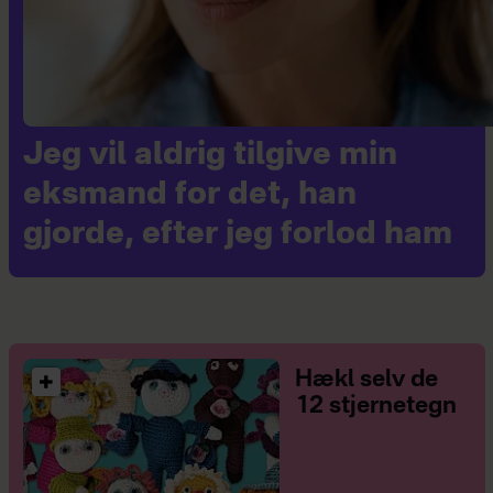
Jeg vil aldrig tilgive min
eksmand for det, han
gjorde, efter jeg forlod ham
Hækl selv de
12 stjernetegn