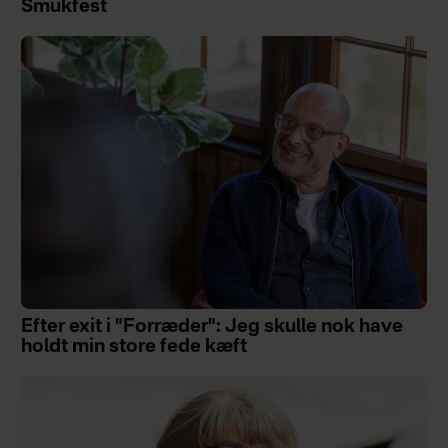
Smukfest
Efter exit i "Forræder": Jeg skulle nok have
holdt min store fede kæft