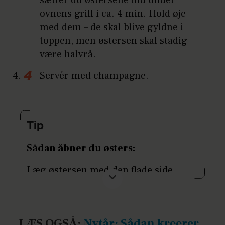
ovnens grill i ca. 4 min. Hold øje
med dem – de skal blive gyldne i
toppen, men østersen skal stadig
være halvrå.
Servér med champagne.
Tip
Sådan åbner du østers:
Læg østersen med den flade side
opad. Det bedste er at bruge en
østerskniv. Hold om den med et
sammenfoldet viskestykke, så du ikke
LÆS OGSÅ:
Nytår: Sådan kreerer