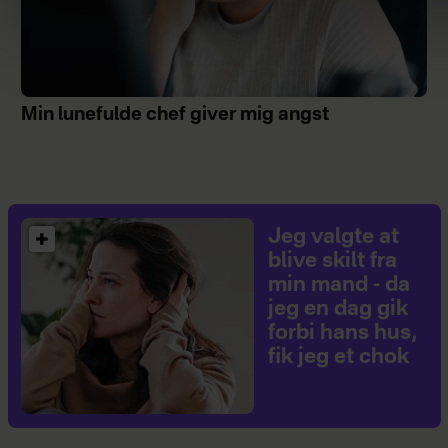
Min lunefulde chef giver mig angst
Jeg valgte at
blive skilt fra
min mand - da
jeg en dag gik
forbi hans hus,
fik jeg et chok