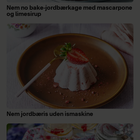
Nem no bake-jordbærkage med mascarpone
og limesirup
Nem jordbæris uden ismaskine