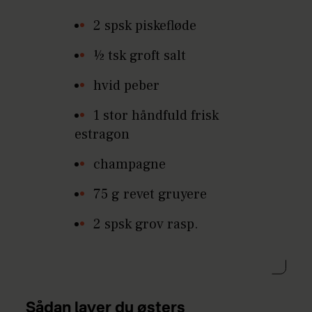
2 spsk piskefløde
½ tsk groft salt
hvid peber
1 stor håndfuld frisk
estragon
champagne
75 g revet gruyere
2 spsk grov rasp.
Sådan laver du østers