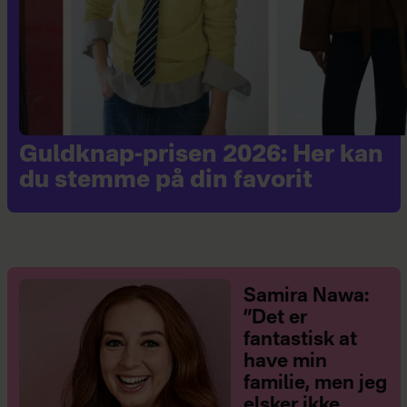
Guldknap-prisen 2026: Her kan
du stemme på din favorit
Samira Nawa:
”Det er
fantastisk at
have min
familie, men jeg
elsker ikke