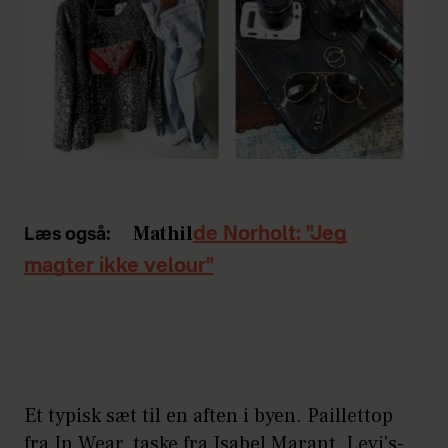
Mathil
de Norholt: "Jeg
Læs også:
magter ikke velour"
Et typisk sæt til en aften i byen. Paillettop
fra In Wear, taske fra Isabel Marant, Levi's-