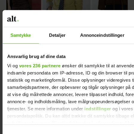
Samtykke
Detaljer
Annonceindstillinger
Guldknap-prisen 2026: Her kan du stemme
på din favorit
Ansvarlig brug af dine data
Vi og
vores 236 partnere
ønsker dit samtykke til at anvend
indsamle persondata om IP-adresse, ID og din browser til pr
statistik og marketingformål. Disse oplysninger videregives t
samarbejdspartnere, der opbevarer og tilgår oplysninger på d
at vise dig målrettede annoncer, levere tilpasset indhold, for
annonce- og indholdsmåling, lave målgruppeundersøgelser o
tjenester. Se mere information under
indstillinger
og i vores
persondatapolitik. Du kan altid trække dit samtykke tilbage e
indstillinger fra vores "Cookiedeklaration", eller ved at trykk
trigger" ikonet.
Samtykkevalg