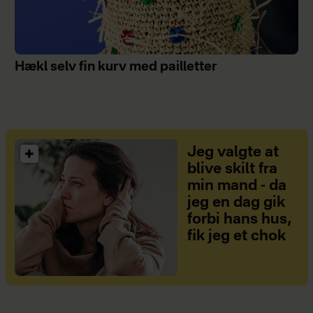
Hækl selv fin kurv med pailletter
Jeg valgte at
blive skilt fra
min mand - da
jeg en dag gik
forbi hans hus,
fik jeg et chok