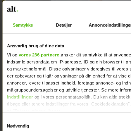
Rikke Wölck mærker sin
vrede kraftigere efter
Samtykke
Detaljer
Annonceindstillinge
overgangsalderen: "Der
er mange ting, jeg ikke
Ansvarlig brug af dine data
længere orker"
Vi og
vores 236 partnere
ønsker dit samtykke til at anvend
indsamle persondata om IP-adresse, ID og din browser til præ
og marketingformål. Disse oplysninger videregives til vores
der opbevarer og tilgår oplysninger på din enhed for at vise d
annoncer, levere tilpasset indhold, foretage annonce- og ind
målgruppeundersøgelser og udvikle tjenester. Se mere infor
indstillinger
og i vores persondatapolitik. Du kan altid træk
tilbage eller ændre indstillinger fra vores "Cookiedeklaration",
på "Privacy trigger" ikonet.
Samtykkevalg
Dine valg anvendes på hele websitet.
Nødvendig