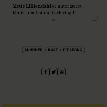
Mette Lilliendahl
er autoriseret
klinisk diætist med erfaring fra
trænings- og fitnessbranchen.
Arbejder primært med vægttab og
sunde vaner. Se mere på
odense-
sundhedshus.dk
SUNDHED
KOST
FIT-LIVING