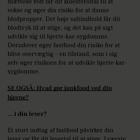
mættede fedt får dit kolesteroltal til at
vokse og øger din risiko for at danne
blodpropper. Det høje saltindhold får dit
blodtryk til at stige, og det kan på sigt
udvikle sig til hjerte-kar-sygdomme.
Derudover øger fastfood din risiko for at
blive overvægtig – en tilstand, som i sig
selv øger risikoen for at udvikle hjerte-kar-
sygdomme.
SE OGSÅ: Hvad gør junkfood ved din
hjerne?
… i din lever?
Et stort indtag af fastfood påvirker din
lever og får dit levertal til at stige. I værste