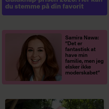
Guldknap-prisen 2026: Her kan
du stemme på din favorit
Samira Nawa:
”Det er
fantastisk at
have min
familie, men jeg
elsker ikke
moderskabet”