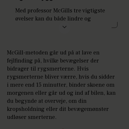
Med professor McGills tre vigtigste
øvelser kan du både lindre og
forebygge smerter. Lav øvelserne
hver dag. Gentag seks gange. Arbejd
på gradvist at øge både tid og antal
gange.
McGill-metoden går ud på at lave en
fejlfinding på, hvilke bevægelser der
1. Læg dig på ryggen og placer dine
bidrager til rygsmerterne. Hvis
hænder under lænden med
rygsmerterne bliver værre, hvis du sidder
håndfladerne mod gulvet. Hold det
i mere end 15 minutter, binder skoene om
ene ben strakt og bøj det andet ben, så
morgenen eller går ud og ind af bilen, kan
foden er på linje med knæet på det
du begynde at overveje, om din
forlængede ben. Løft dine albuer fra
kropsholdning eller dit bevægemønster
gulvet, så de svæver ved siden af din
udløser smerterne.
krop. Spænd dine mavemuskler og
løft dit hoved og skuldre lidt fra