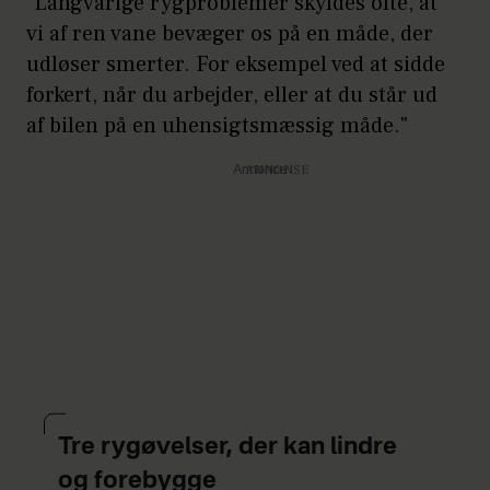
"Langvarige rygproblemer skyldes ofte, at
lærer dig, hvordan du tager
vi af ren vane bevæger os på en måde, der
ansvaret for din egen
udløser smerter. For eksempel ved at sidde
helbredelse.
forkert, når du arbejder, eller at du står ud
af bilen på en uhensigtsmæssig måde."
Pas på "passive behandlinger",
hvor andre gør noget. En aktiv
Annonce
behandling adresserer og
helbreder årsagen, hvor du
lærer at bevæge dig på en
måde, der undgår at udløse
smerter.
Tre rygøvelser, der kan lindre
og forebygge