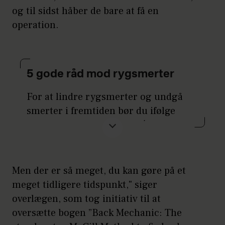
og til sidst håber de bare at få en
operation.
5 gode råd mod rygsmerter
For at lindre rygsmerter og undgå
smerter i fremtiden bør du ifølge
overlæge Lars-Eric Bröddén gøre
dette:
Lav sunde rygaktiviteter hver
Men der er så meget, du kan gøre på et
dag. Gå i mindst 30 minutter
meget tidligere tidspunkt," siger
og tag pauser efter at have
overlægen, som tog initiativ til at
siddet i mere end en time.
oversætte bogen ”Back Mechanic: The