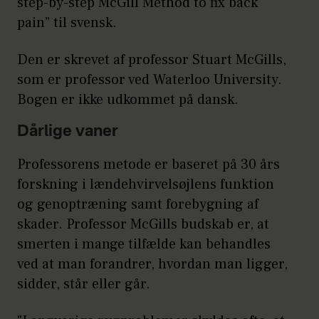
step-by-step McGill Method to fix back
Få en sund balance mellem
pain” til svensk.
søvn, god mad og et
Den er skrevet af professor Stuart McGills,
aktivitets- og
som er professor ved Waterloo University.
træningsprogram.
Bogen er ikke udkommet på dansk.
Fjern årsagen til det onde.
Dårlige vaner
Undgå smertefulde stillinger
og bevægelser. Der er en
Professorens metode er baseret på 30 års
forskning i lændehvirvelsøjlens funktion
sammenhæng mellem
og genoptræning samt forebygning af
kropsholdning, stilling og
skader. Professor McGills budskab er, at
smerte.
smerten i mange tilfælde kan behandles
Pas på for mange genbesøg
ved at man forandrer, hvordan man ligger,
sidder, står eller går.
ved lægen. De bedste læger
ser dig et par gange, fordi de