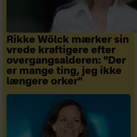
Rikke Wölck mærker sin
vrede kraftigere efter
overgangsalderen: "Der
er mange ting, jeg ikke
længere orker"