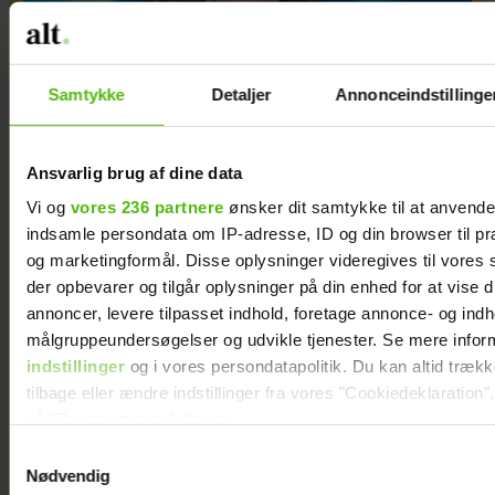
Samtykke
Detaljer
Annonceindstillinge
Camilla nåede lige at forsone sig med sin
Ansvarlig brug af dine data
mor, inden hun døde efter mange års
Vi og
vores 236 partnere
ønsker dit samtykke til at anvend
alkoholmisbrug
indsamle persondata om IP-adresse, ID og din browser til præ
og marketingformål. Disse oplysninger videregives til vores
Sponsoreret indhold
der opbevarer og tilgår oplysninger på din enhed for at vise d
annoncer, levere tilpasset indhold, foretage annonce- og ind
målgruppeundersøgelser og udvikle tjenester. Se mere infor
indstillinger
og i vores persondatapolitik. Du kan altid træk
tilbage eller ændre indstillinger fra vores "Cookiedeklaration",
på "Privacy trigger" ikonet.
Samtykkevalg
Dine valg anvendes på hele websitet.
Nødvendig