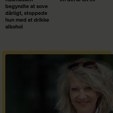
Rasmussen
en del af dit liv
begyndte at sove
dårligt, stoppede
hun med at drikke
alkohol