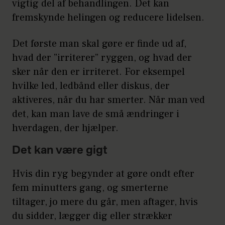
det ene ben lige tilbage og den
vigtig del af behandlingen. Det kan
modsatte arm lige frem i en
fremskynde helingen og reducere lidelsen.
kontrolleret bevægelse, mens du
holder ryggen ret. Løft ikke din arm
Det første man skal gøre er finde ud af,
højere end din skulder eller dit ben
hvad der ”irriterer” ryggen, og hvad der
højere end din hofte. Hold i 10
sker når den er irriteret. For eksempel
sekunder og kom ned igen. Lav
hvilke led, ledbånd eller diskus, der
øvelsen seks gange med hver arm og
aktiveres, når du har smerter. Når man ved
ben.
det, kan man lave de små ændringer i
hverdagen, der hjælper.
Det kan være gigt
Hvis din ryg begynder at gøre ondt efter
fem minutters gang, og smerterne
tiltager, jo mere du går, men aftager, hvis
du sidder, lægger dig eller strækker