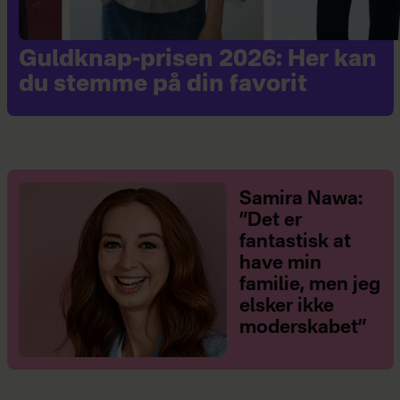
Guldknap-prisen 2026: Her kan
du stemme på din favorit
Samira Nawa:
”Det er
fantastisk at
have min
familie, men jeg
elsker ikke
moderskabet”