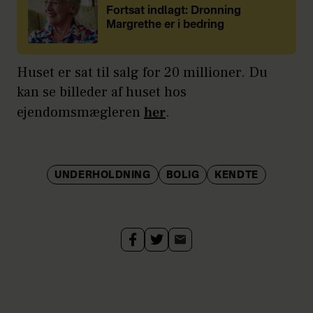
Fortsat indlagt: Dronning
Margrethe er i bedring
Huset er sat til salg for 20 millioner. Du
kan se billeder af huset hos
ejendomsmægleren
her
.
UNDERHOLDNING
BOLIG
KENDTE