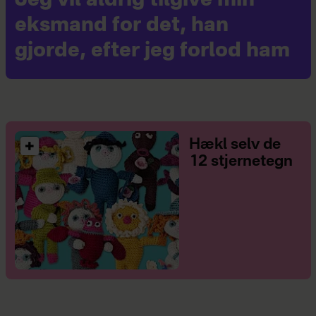
Jeg vil aldrig tilgive min
eksmand for det, han
gjorde, efter jeg forlod ham
Hækl selv de
12 stjernetegn