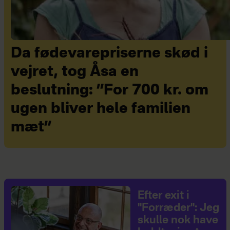
Da fødevarepriserne skød i
vejret, tog Åsa en
beslutning: ”For 700 kr. om
ugen bliver hele familien
mæt”
Efter exit i
"Forræder": Jeg
skulle nok have