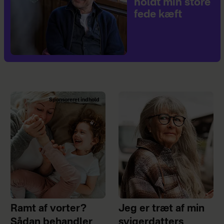
holdt min store
fede kæft
Sponsoreret indhold
Ramt af vorter?
Jeg er træt af min
Sådan behandler
svigerdatters