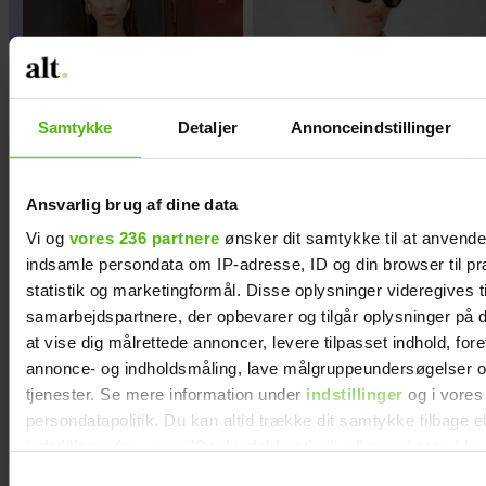
Samtykke
Detaljer
Annonceindstillinger
Ansvarlig brug af dine data
Vi og
vores 236 partnere
ønsker dit samtykke til at anvend
indsamle persondata om IP-adresse, ID og din browser til pr
statistik og marketingformål. Disse oplysninger videregives t
samarbejdspartnere, der opbevarer og tilgår oplysninger på d
Guldknap-prisen 2026: Her
at vise dig målrettede annoncer, levere tilpasset indhold, for
annonce- og indholdsmåling, lave målgruppeundersøgelser o
kan du stemme på din
tjenester. Se mere information under
indstillinger
og i vores
favorit
persondatapolitik. Du kan altid trække dit samtykke tilbage e
indstillinger fra vores "Cookiedeklaration", eller ved at trykk
trigger" ikonet.
Samtykkevalg