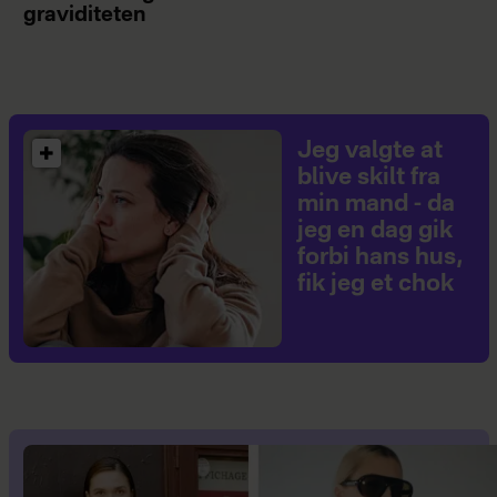
graviditeten
Jeg valgte at
blive skilt fra
min mand - da
jeg en dag gik
forbi hans hus,
fik jeg et chok