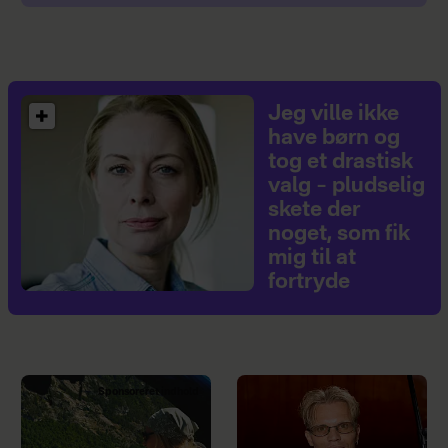
Jeg ville ikke
have børn og
tog et drastisk
valg – pludselig
skete der
noget, som fik
mig til at
fortryde
Sponsoreret indhold