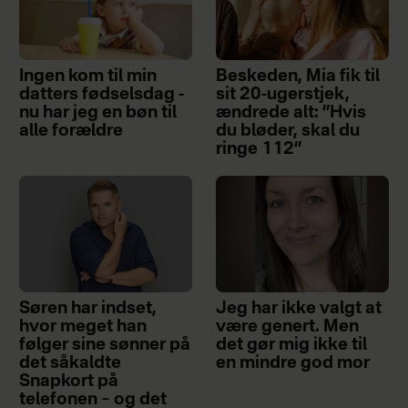
Ingen kom til min
Beskeden, Mia fik til
datters fødselsdag -
sit 20-ugerstjek,
nu har jeg en bøn til
ændrede alt: ”Hvis
alle forældre
du bløder, skal du
ringe 112”
Søren har indset,
Jeg har ikke valgt at
hvor meget han
være genert. Men
følger sine sønner på
det gør mig ikke til
det såkaldte
en mindre god mor
Snapkort på
telefonen – og det