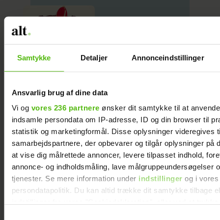
28 babynavne der emmer af
luksus og overklasse
Samtykke
Detaljer
Annonceindstillinger
Ansvarlig brug af dine data
Vi og
vores 236 partnere
ønsker dit samtykke til at anvend
indsamle persondata om IP-adresse, ID og din browser til pr
Bodeganavne er den nye
trend i babynavne
statistik og marketingformål. Disse oplysninger videregives t
samarbejdspartnere, der opbevarer og tilgår oplysninger på d
at vise dig målrettede annoncer, levere tilpasset indhold, for
annonce- og indholdsmåling, lave målgruppeundersøgelser o
tjenester. Se mere information under
indstillinger
og i vores
persondatapolitik. Du kan altid trække dit samtykke tilbage e
indstillinger fra vores "Cookiedeklaration", eller ved at trykk
BOERN
ALTDK
BABY
trigger" ikonet.
Samtykkevalg