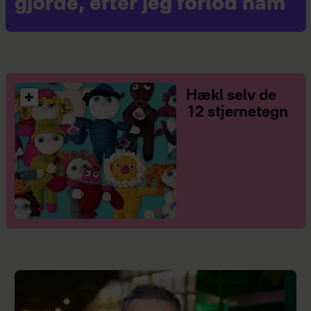
gjorde, efter jeg forlod ham
Hækl selv de
12 stjernetegn