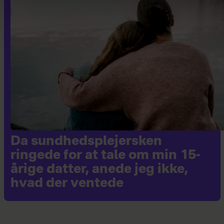
Da sundhedsplejersken
ringede for at tale om min 15-
årige datter, anede jeg ikke,
hvad der ventede