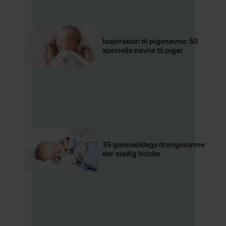
Inspiration til pigenavne: 50
specielle navne til piger
35 gammeldags drengenavne
der stadig holder