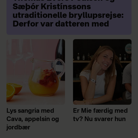
Sæþór Kristínssons
utraditionelle bryllupsrejse:
Derfor var datteren med
Lys sangria med
Er Mie færdig med
Cava, appelsin og
tv? Nu svarer hun
jordbær