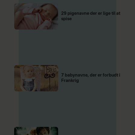
29 pigenavne der er lige til at
spise
7 babynavne, der er forbudt i
Frankrig