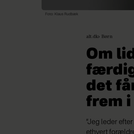
Foto: Klaus Rudbæk
alt.dk
Børn
Om lid
færdi
det få
frem i
”Jeg leder efter
ethvert forældr