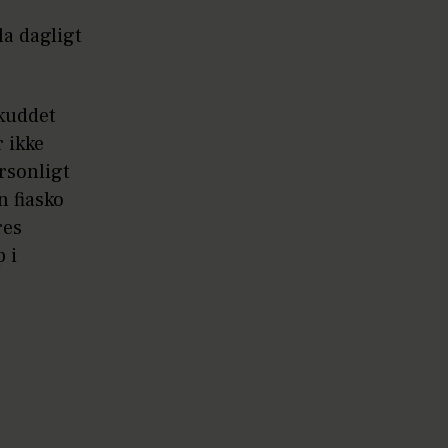
a dagligt
skuddet
r ikke
rsonligt
n fiasko
res
 i