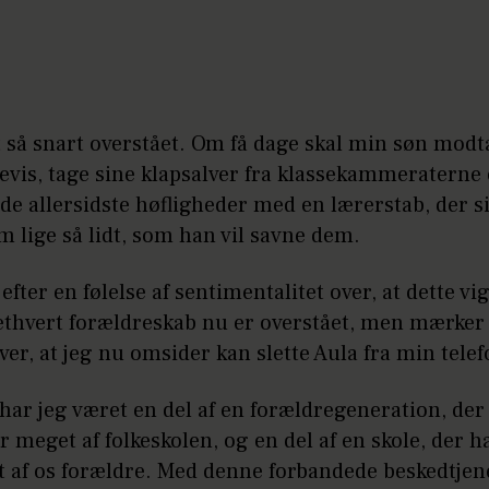
 så snart overstået. Om få dage skal min søn modt
evis, tage sine klapsalver fra klassekammeraterne
de allersidste høfligheder med en lærerstab, der si
 lige så lidt, som han vil savne dem.
 efter en følelse af sentimentalitet over, at dette vi
 ethvert forældreskab nu er overstået, men mærker
over, at jeg nu omsider kan slette Aula fra min tele
r har jeg været en del af en forældregeneration, der
r meget af folkeskolen, og en del af en skole, der h
t af os forældre. Med denne forbandede beskedtje