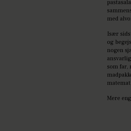
pastasala
sammensk
med alvo
Især sid
og begejs
nogen sj
ansvarlig
som far, 
madpakker
matemat
Mere eng