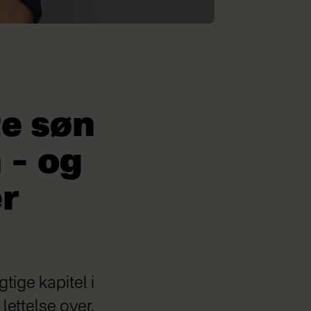
te søn
 – og
er
gtige kapitel i
lettelse over,