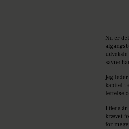
Nu er det
afgangsb
udveksle 
savne ham
Jeg leder
kapitel i
lettelse 
I flere å
krævet fo
for mege