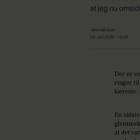
at jeg nu omside
Søren
McGuire
26. Jun 2026 - 19:48
Der er en
ringer ti
kæreste, 
En sidste
glemmeka
at det va