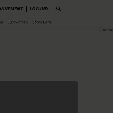
ONNEMENT
LOG IND
ig
Eurowoman
Vores Børn
Annonce