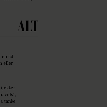
r en cd,
n eller
 tjekker
u vidst,
ra tanke