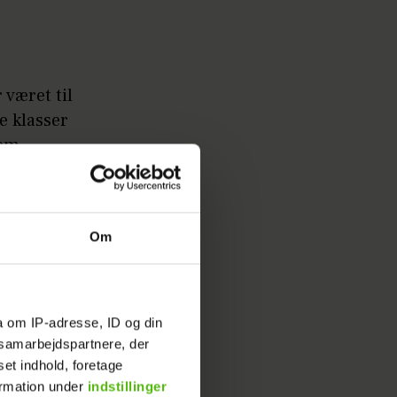
 været til
e klasser
nem
n
ed en
deballer
Om
t
a om IP-adresse, ID og din
s samarbejdspartnere, der
 Præcis
set indhold, foretage
edag, da
ormation under
indstillinger