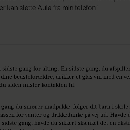
r kan slette Aula fra min telefon”
 sidste gang for alting. En sidste gang, du afspille
l dine bedsteforældre, drikker et glas vin med en ve
du siden mister kontakten til.
 gang du smører madpakke, følger dit barn i skole,
ssen for vanter og drikkedunke på vej ud. Havde d
r sidste gang, havde du sikkert skænket det en ekst