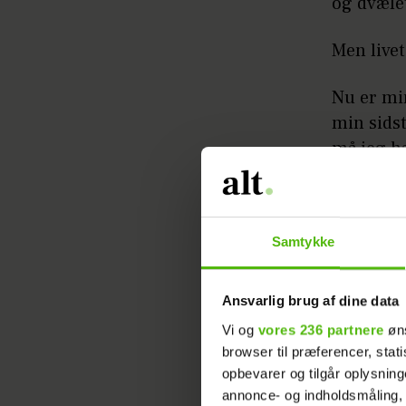
og dvælet
Men live
Nu er min
min sidst
må jeg h
årene, fr
halvårli
tung dun
Samtykke
hængende
Nu er de
Ansvarlig brug af dine data
skamskud
Vi og
vores 236 partnere
øns
browser til præferencer, stat
Det begy
opbevarer og tilgår oplysning
som skole
annonce- og indholdsmåling,