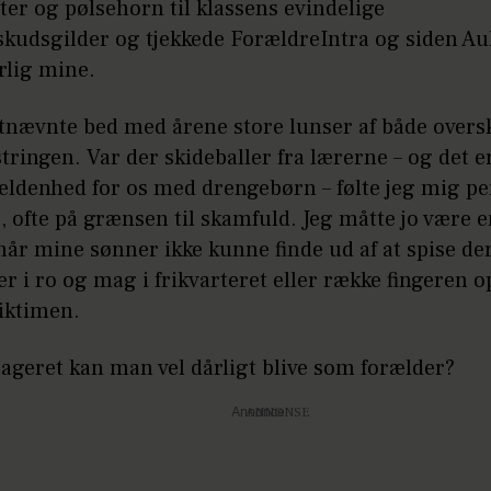
ter og pølsehorn til klassens evindelige
udsgilder og tjekkede ForældreIntra og siden Aul
rlig mine.
stnævnte bed med årene store lunser af både over
tringen. Var der skideballer fra lærerne – og det e
ældenhed for os med drengebørn – følte jeg mig pe
, ofte på grænsen til skamfuld. Jeg måtte jo være e
når mine sønner ikke kunne finde ud af at spise de
 i ro og mag i frikvarteret eller række fingeren op
iktimen.
ageret kan man vel dårligt blive som forælder?
Annonce