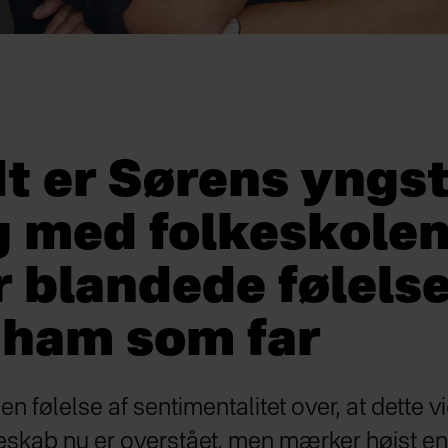
t er Sørens yngs
g med folkeskolen
r blandede følels
 ham som far
 en følelse af sentimentalitet over, at dette vi
eskab nu er overstået, men mærker højst en 