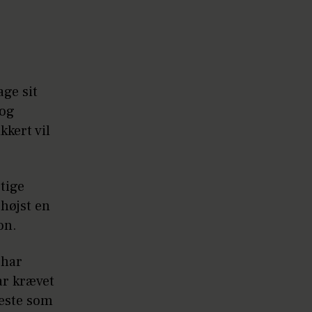
age sit
 og
kkert vil
gtige
 højst en
fon.
 har
ar krævet
neste som