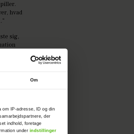
piller.
ver, hvad
."
ste sig,
uation
live lidt
at blive
id."
Om
et os på,
 så
nkte
a om IP-adresse, ID og din
urtigt til
s samarbejdspartnere, der
 blev.
set indhold, foretage
sk var
ormation under
indstillinger