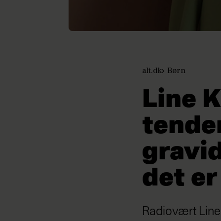
alt.dk
Børn
Line K
tenden
gravid
det er
Radiovært Line 