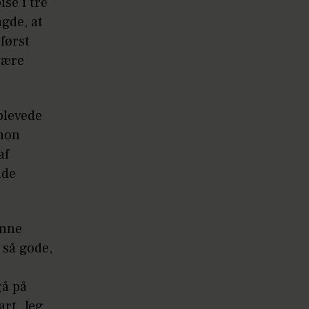
ise i tre
agde, at
 først
 være
plevede
 mon
af
nde
unne
 så gode,
gå på
art. Jeg