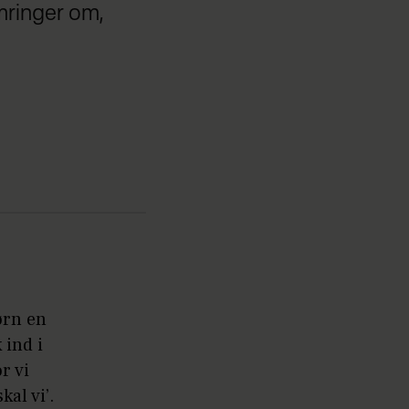
ymringer om,
ørn en
 ind i
r vi
al vi’.