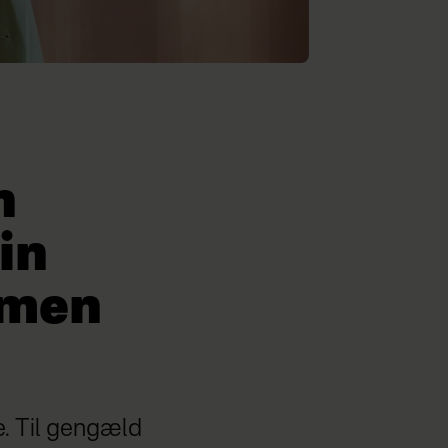
n
in
 men
de. Til gengæld