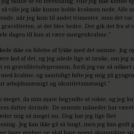
jeg skulle se en forestilling, ville jeg ikke kunne sp
 så ville jeg ikke kunne holde kvalmen nede. Alle s
 vende, når jeg kom til andet trimester, men det var
i graviditeten, at det blev bedre. Der gik det fra at
ele dagen til kun at være morgenkvalme."
ede ikke en følelse af lykke med det samme. Jeg o
ære ked af det, og jeg nåede lige at tænke, om jeg
t en graviditetsdepression, fordi jeg var så udkørt 
med kvalme, og samtidigt følte jeg mig på gynge
nt arbejdsmæssigt og identitetsmæssigt."
lp meget, da min mave begyndte at vokse, og jeg k
res datter derinde. De seneste måneder har været
æder mig så meget nu. Dog har jeg lige fået
ning. Jeg kan ikke gå så langt, men jeg kan godt 
Jeg laver øvelser og skal have noget akupunktur sn