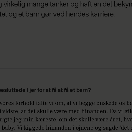
ig virkelig mange tanker og haft en del bek
tet og et barn gør ved hendes karriere.
sluttede I jer for at få at få et barn?
i vores forhold talte vi om, at vi begge ønskede os b
i vidste, at det skulle være med hinanden. Da vi gik
rgte jeg min kæreste, om det skulle være året, hvo
 baby. Vi kiggede hinanden i øjnene og sagde ‘det sk