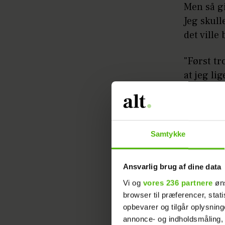
Men så gi
Jeg skull
det ville
"Først tr
at jeg li
kom sener
skuffet. D
gravid. D
Samtykke
"Vi var l
at det må
Ansvarlig brug af dine data
heldige, 
Vi og
vores 236 partnere
øns
næsten, a
browser til præferencer, stat
vores fam
opbevarer og tilgår oplysning
Især ford
annonce- og indholdsmåling,