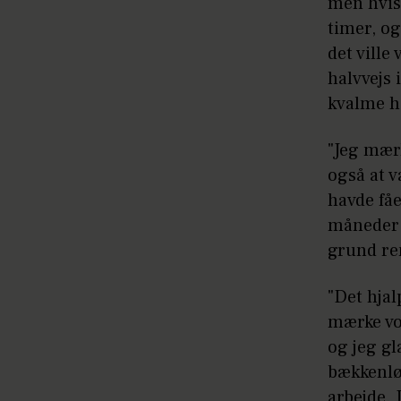
men hvis 
timer, og
det ville
halvvejs 
kvalme h
"Jeg mærk
også at v
havde fåe
måneder 
grund re
"Det hja
mærke vo
og jeg gl
bækkenløs
arbejde. 