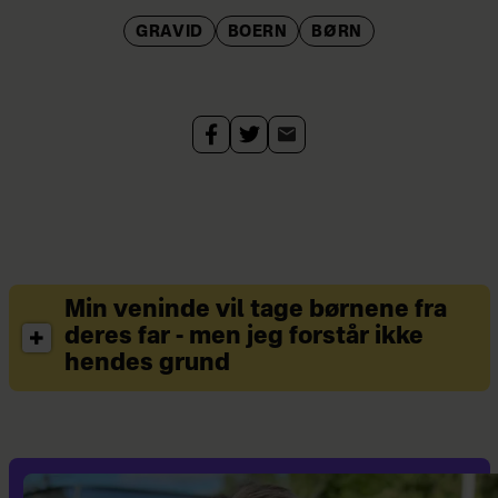
GRAVID
BOERN
BØRN
Min veninde vil tage børnene fra
deres far - men jeg forstår ikke
hendes grund