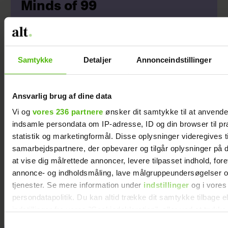
Minds of 99
Samtykke
Detaljer
Annonceindstillinger
Ansvarlig brug af dine data
Vi og
vores 236 partnere
ønsker dit samtykke til at anvend
indsamle persondata om IP-adresse, ID og din browser til pr
statistik og marketingformål. Disse oplysninger videregives t
samarbejdspartnere, der opbevarer og tilgår oplysninger på d
Lusket plan i
Min veninde vil
at vise dig målrettede annoncer, levere tilpasset indhold, for
vildmarken: Sådan
tage børnene fra
annonce- og indholdsmåling, lave målgruppeundersøgelser o
opstod Niels
deres far - men jeg
tjenester. Se mere information under
indstillinger
og i vores
Nævesvin
forstår ikke hendes
persondatapolitik. Du kan altid trække dit samtykke tilbage e
grund
indstillinger fra vores "Cookiedeklaration", eller ved at trykk
trigger" ikonet.
Samtykkevalg