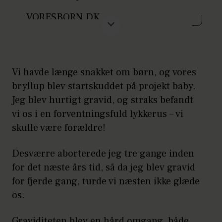
VORESBORN.DK
Hvor længe havde du veer?
og fortæl om din fødsel.
Godt 11 timer
Husk at udfylde oplysningerne om dig
Hvor længe ammede du?
Vi havde længe snakket om børn, og vores
selv, og send os nogle skønne billeder
Jeg ammer stadig
bryllup blev startskuddet på projekt baby.
af den lille nye + billede af dig selv.
Jeg blev hurtigt gravid, og straks befandt
vi os i en forventningsfuld lykkerus – vi
skulle være forældre!
Desværre aborterede jeg tre gange inden
for det næste års tid, så da jeg blev gravid
for fjerde gang, turde vi næsten ikke glæde
os.
Graviditeten blev en hård omgang, både