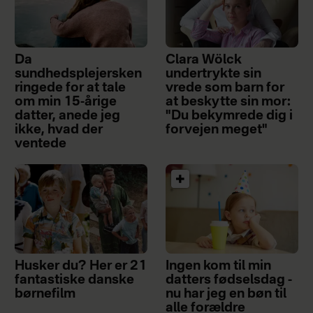
Da
Clara Wölck
sundhedsplejersken
undertrykte sin
ringede for at tale
vrede som barn for
om min 15-årige
at beskytte sin mor:
datter, anede jeg
"Du bekymrede dig i
ikke, hvad der
forvejen meget"
ventede
Husker du? Her er 21
Ingen kom til min
fantastiske danske
datters fødselsdag -
børnefilm
nu har jeg en bøn til
alle forældre