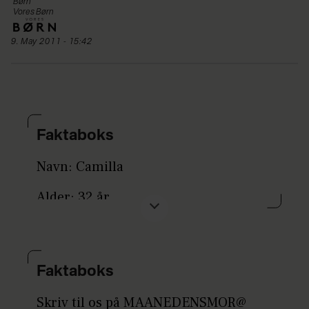
Børn
Vores Børn
9. May 2011 - 15:42
Faktaboks
Navn: Camilla
Alder: 32 år
Status: Gift med Søren
Bopæl: Hornslet
Faktaboks
Vægt under graviditeten: Jeg tog ni
Skriv til os på MAANEDENSMOR@
kilo på