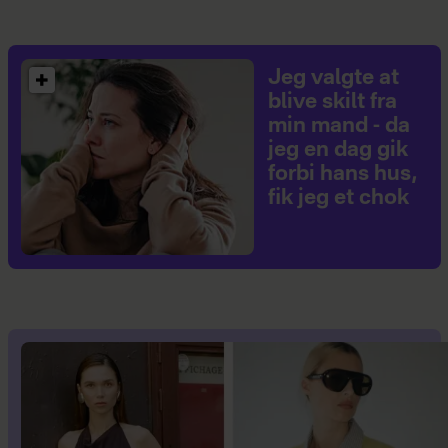
Jeg valgte at
blive skilt fra
min mand - da
jeg en dag gik
forbi hans hus,
fik jeg et chok