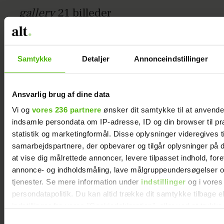
gallery
21
billeder
Til børn:
Samtykke
Detaljer
Annonceindstillinger
Sweatshirt med korte ærmer fra Cos,
Ansvarlig brug af dine data
str. 2-6 år, 150 kr.
Vi og
vores 236 partnere
ønsker dit samtykke til at anvend
(21 billeder)
indsamle persondata om IP-adresse, ID og din browser til pr
statistik og marketingformål. Disse oplysninger videregives t
×
samarbejdspartnere, der opbevarer og tilgår oplysninger på d
at vise dig målrettede annoncer, levere tilpasset indhold, for
annonce- og indholdsmåling, lave målgruppeundersøgelser o
tjenester. Se mere information under
indstillinger
og i vores
persondatapolitik. Du kan altid trække dit samtykke tilbage e
TUMLING
SHOPPING
BØRNETØJ
indstillinger fra vores "Cookiedeklaration", eller ved at trykk
trigger" ikonet.
Samtykkevalg