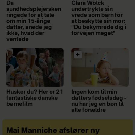
Da
Clara Wölck
sundhedsplejersken
undertrykte sin
ringede for at tale
vrede som barn for
om min 15-årige
at beskytte sin mor:
datter, anede jeg
"Du bekymrede dig i
ikke, hvad der
forvejen meget"
ventede
Husker du? Her er 21
Ingen kom til min
fantastiske danske
datters fødselsdag -
børnefilm
nu har jeg en bøn til
alle forældre
Mai Manniche afslører ny