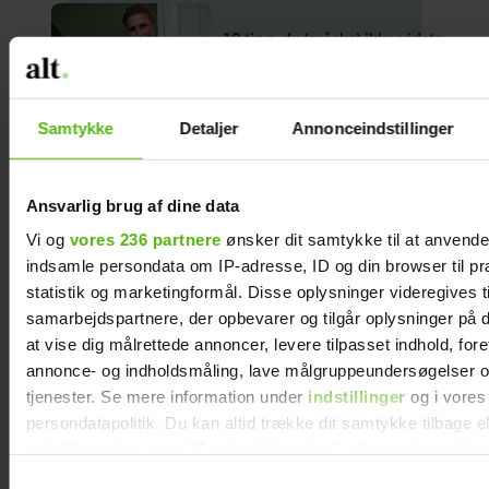
10 ting, du (måske) ikke vidste
om Mette Helena Rasmussen
Samtykke
Detaljer
Annonceindstillinger
Ansvarlig brug af dine data
LISTER
BOLIG
ALTDK
Vi og
vores 236 partnere
ønsker dit samtykke til at anvend
indsamle persondata om IP-adresse, ID og din browser til pr
statistik og marketingformål. Disse oplysninger videregives t
samarbejdspartnere, der opbevarer og tilgår oplysninger på d
at vise dig målrettede annoncer, levere tilpasset indhold, for
annonce- og indholdsmåling, lave målgruppeundersøgelser o
tjenester. Se mere information under
indstillinger
og i vores
persondatapolitik. Du kan altid trække dit samtykke tilbage e
indstillinger fra vores "Cookiedeklaration", eller ved at trykk
trigger" ikonet.
Samtykkevalg