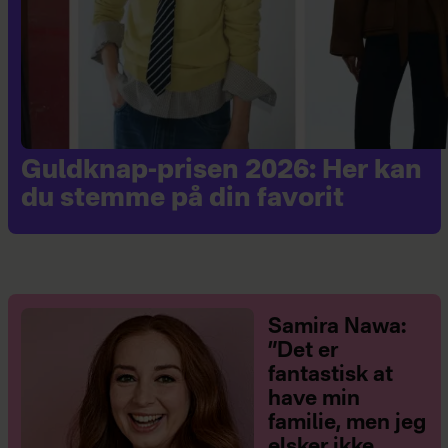
Guldknap-prisen 2026: Her kan
du stemme på din favorit
Samira Nawa:
”Det er
fantastisk at
have min
familie, men jeg
elsker ikke