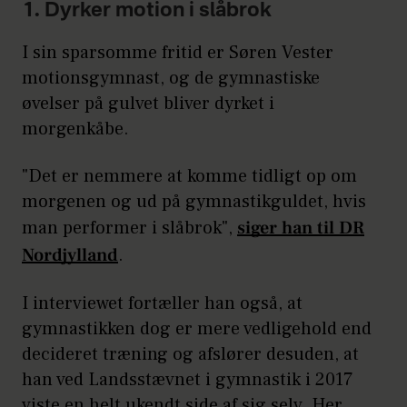
1. Dyrker motion i slåbrok
I sin sparsomme fritid er Søren Vester
motionsgymnast, og de gymnastiske
øvelser på gulvet bliver dyrket i
morgenkåbe.
"Det er nemmere at komme tidligt op om
morgenen og ud på gymnastikguldet, hvis
man performer i slåbrok",
siger han til DR
Nordjylland
.
I interviewet fortæller han også, at
gymnastikken dog er mere vedligehold end
decideret træning og afslører desuden, at
han ved Landsstævnet i gymnastik i 2017
viste en helt ukendt side af sig selv. Her