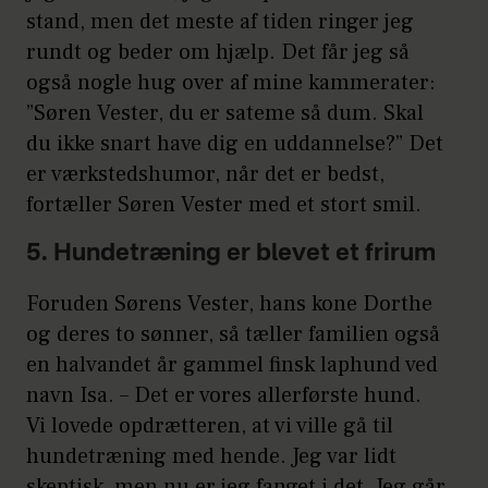
stand, men det meste af tiden ringer jeg
rundt og beder om hjælp. Det får jeg så
også nogle hug over af mine kammerater:
”Søren Vester, du er sateme så dum. Skal
du ikke snart have dig en uddannelse?” Det
er værkstedshumor, når det er bedst,
fortæller Søren Vester med et stort smil.
5. Hundetræning er blevet et frirum
Foruden Sørens Vester, hans kone Dorthe
og deres to sønner, så tæller familien også
en halvandet år gammel finsk laphund ved
navn Isa. – Det er vores allerførste hund.
Vi lovede opdrætteren, at vi ville gå til
hundetræning med hende. Jeg var lidt
skeptisk, men nu er jeg fanget i det. Jeg går