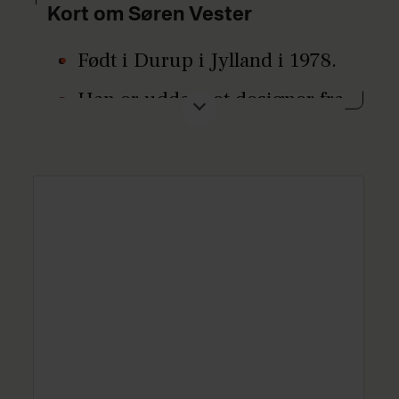
Kort om Søren Vester
Født i Durup i Jylland i 1978.
Han er uddannet designer fra
Danmarks Designskole og
indehaver af Vesters
workshop, hvor han laver
design, indretning, workshops
og andre designløsninger. Har
bl.a. indrettet restauranter
som Formel B, restaurant
Palægade og Kählers
Spisesalon. Se
vestersworkshop.dk
.