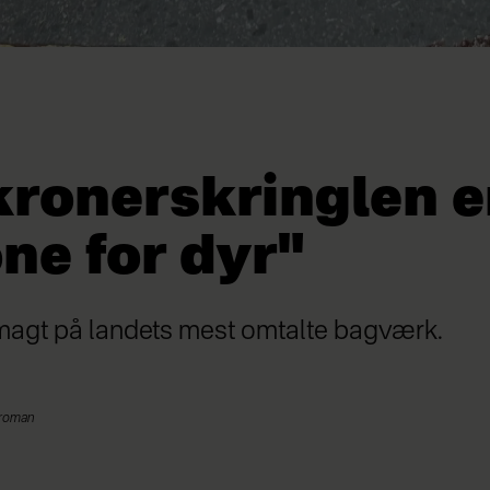
kronerskringlen e
ne for dyr"
agt på landets mest omtalte bagværk.
uroman