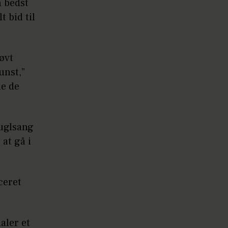
n bedst
 bid til
løvt
unst,”
de de
Fuglsang
at gå i
ceret
aler et