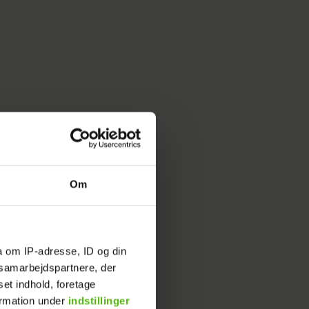
 gæster,
er
Om
tere i
t og
a om IP-adresse, ID og din
s samarbejdspartnere, der
e haller
set indhold, foretage
 som alle
ormation under
indstillinger