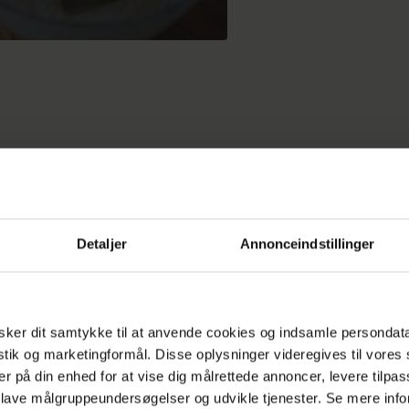
rvere en hel kringle fra Københavns Bageri til dine
af med ikke mindre end 300 kroner. Dermed placer
Detaljer
Annonceindstillinger
sig i den prismæssige top af bagværk, du kan inves
havns efterhånden utallige bagerier, der vil ande
 bare at lave frøsnappere og direktørsnegle.
ker dit samtykke til at anvende cookies og indsamle persondat
istik og marketingformål. Disse oplysninger videregives til vore
n så det værd? Vi har besøgt de hellige, nybygged
er på din enhed for at vise dig målrettede annoncer, levere tilpas
halsvej i Carlsberg Byen for at få fingre i kringlen,
 lave målgruppeundersøgelser og udvikle tjenester. Se mere inf