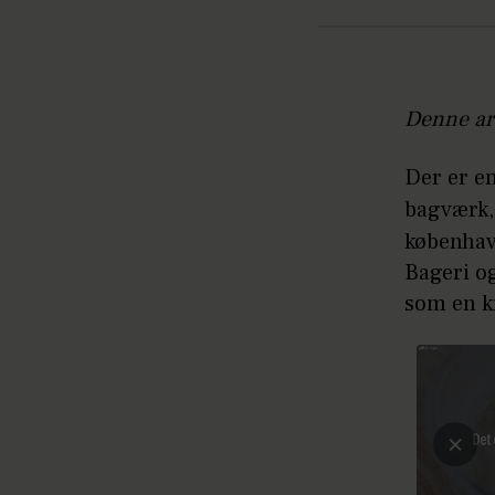
Denne ar
Der er en
bagværk,
københav
Bageri o
som en k