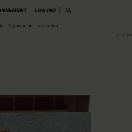
ONNEMENT
LOG IND
ig
Eurowoman
Vores Børn
Annonce