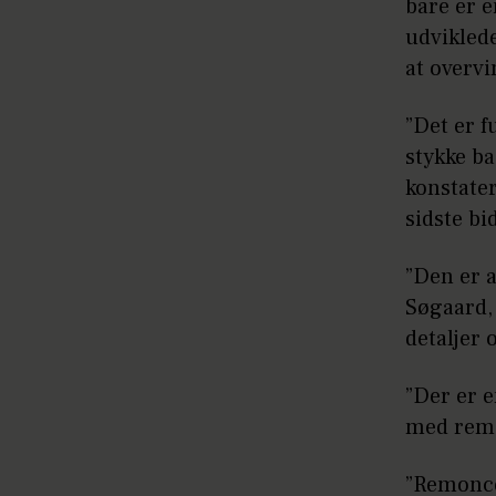
bare er 
udviklede
at overv
”Det er f
stykke ba
konstater
sidste bi
”Den er 
Søgaard, 
detaljer
”Der er e
med remo
”Remonce