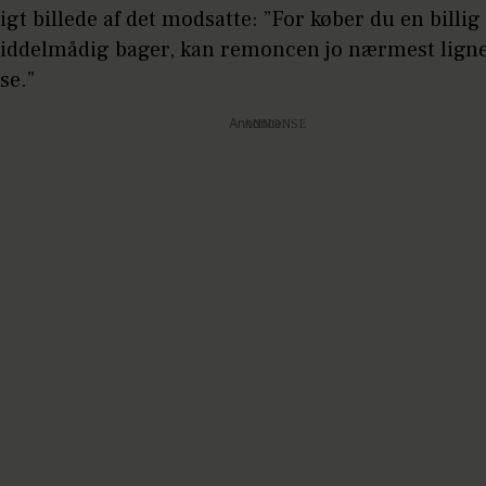
gt billede af det modsatte: ”For køber du en billig
iddelmådig bager, kan remoncen jo nærmest lign
se.”
Annonce