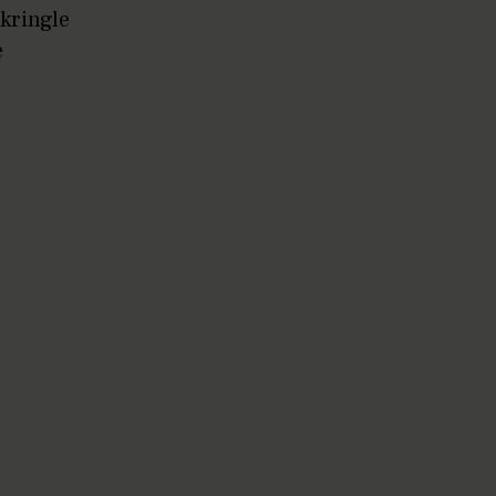
 kringle
e