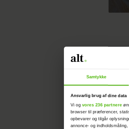
Vil du se
skal du 
Samtykke
kringlen 
hos Køben
Ansvarlig brug af dine data
mere end
Vi og
vores 236 partnere
øns
browser til præferencer, stat
Men er de
opbevarer og tilgår oplysning
på Flaske
annonce- og indholdsmåling,