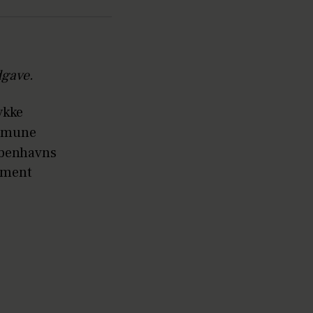
dgave.
ykke
immune
øbenhavns
alment