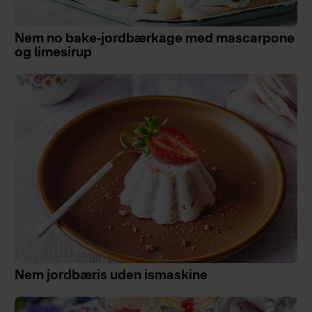
Nem no bake-jordbærkage med mascarpone
og limesirup
Nem jordbæris uden ismaskine