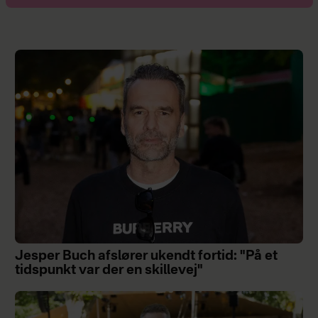
Jesper Buch afslører ukendt fortid: "På et
tidspunkt var der en skillevej"