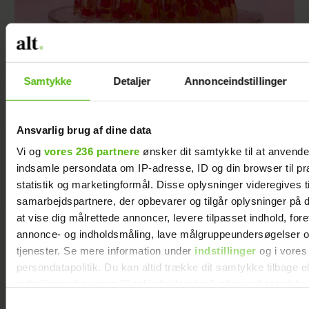
Samtykke
Detaljer
Annonceindstillinger
Sommerens smukkeste dessert: Gelérand
med champagne og sommerbær
Ansvarlig brug af dine data
Vi og
vores 236 partnere
ønsker dit samtykke til at anvend
KÆMPE GALLERI: De kendte
indsamle persondata om IP-adresse, ID og din browser til pr
elsker Smukfest
statistik og marketingformål. Disse oplysninger videregives t
samarbejdspartnere, der opbevarer og tilgår oplysninger på d
at vise dig målrettede annoncer, levere tilpasset indhold, for
annonce- og indholdsmåling, lave målgruppeundersøgelser o
tjenester. Se mere information under
indstillinger
og i vores
persondatapolitik. Du kan altid trække dit samtykke tilbage e
indstillinger fra vores "Cookiedeklaration", eller ved at trykk
trigger" ikonet.
Samtykkevalg