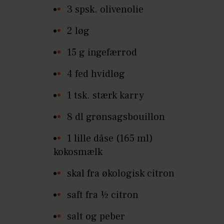
3 spsk. olivenolie
2 løg
15 g ingefærrod
4 fed hvidløg
1 tsk. stærk karry
8 dl grønsagsbouillon
1 lille dåse (165 ml)
kokosmælk
skal fra økologisk citron
saft fra ½ citron
salt og peber