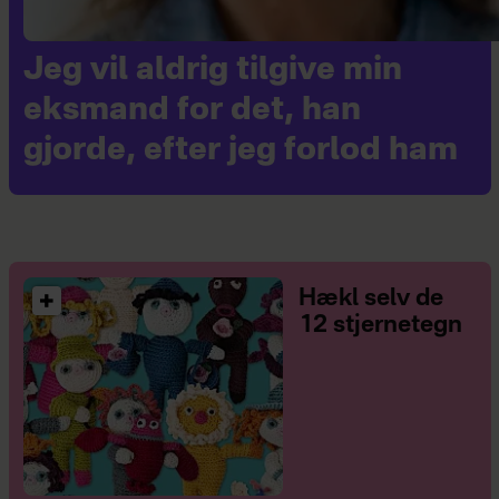
Jeg vil aldrig tilgive min
eksmand for det, han
gjorde, efter jeg forlod ham
Hækl selv de
12 stjernetegn