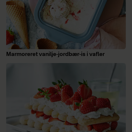
Marmoreret vanilje-jordbær-is i vafler