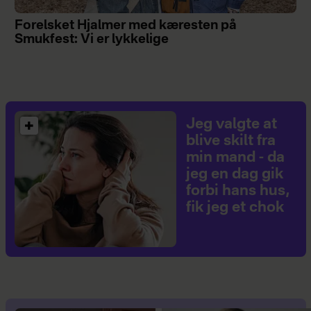
Forelsket Hjalmer med kæresten på
Smukfest: Vi er lykkelige
Jeg valgte at
blive skilt fra
min mand - da
jeg en dag gik
forbi hans hus,
fik jeg et chok