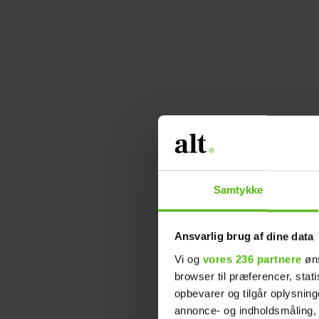
Samtykke
Ansvarlig brug af dine data
Vi og
vores 236 partnere
øns
browser til præferencer, stat
opbevarer og tilgår oplysning
annonce- og indholdsmåling,