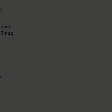
er
sammen
. Smag
n
r