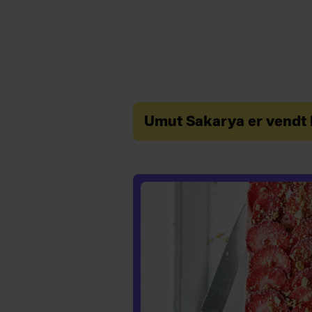
Umut Sakarya er vendt 