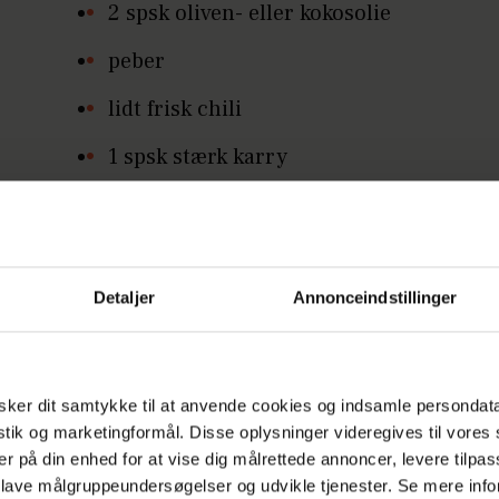
2 spsk oliven- eller kokosolie
peber
lidt frisk chili
1 spsk stærk karry
1 fed hvidløg,
fintsnittet skal og saft fra 1
økologisk citron
Detaljer
Annonceindstillinger
600 g hakket oksekød
½ blomkål
ker dit samtykke til at anvende cookies og indsamle persondat
1 gul peberfrugt
istik og marketingformål. Disse oplysninger videregives til vore
er på din enhed for at vise dig målrettede annoncer, levere tilpas
1 l vand
 lave målgruppeundersøgelser og udvikle tjenester. Se mere inf