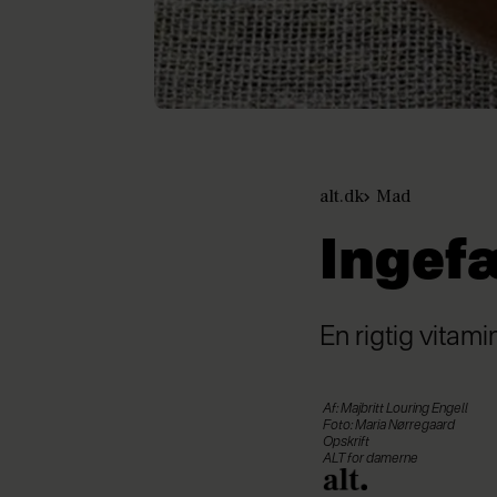
alt.dk
Mad
Ingef
En rigtig vitam
Af: Majbritt Louring Engell
Foto: Maria Nørregaard
Opskrift
ALT for damerne