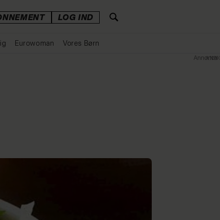
ONNEMENT
LOG IND
ig
Eurowoman
Vores Børn
Annonce