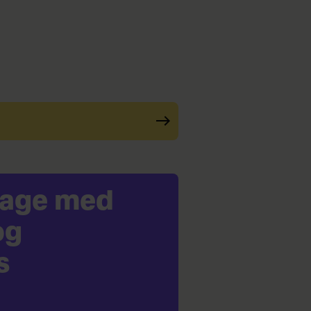
kage med
og
s