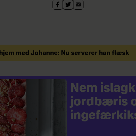
hjem med Johanne: Nu serverer han flæsk
Nem islag
jordbæris 
ingefærkik