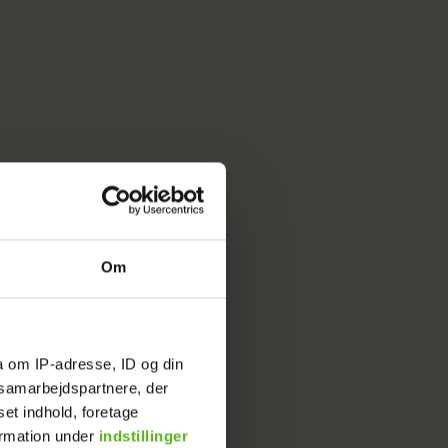
Om
a om IP-adresse, ID og din
s samarbejdspartnere, der
set indhold, foretage
ormation under
indstillinger