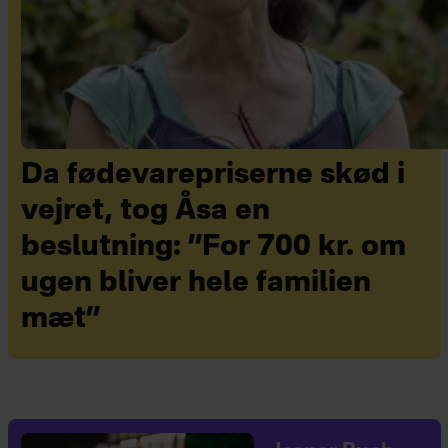
Da fødevarepriserne skød i
vejret, tog Åsa en
beslutning: ”For 700 kr. om
ugen bliver hele familien
mæt”