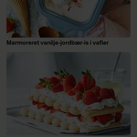
Marmoreret vanilje-jordbær-is i vafler