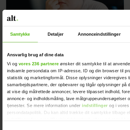
Samtykke
Detaljer
Annonceindstillinger
Min lunefulde chef giver mig angst
Ansvarlig brug af dine data
Vi og
vores 236 partnere
ønsker dit samtykke til at anvend
indsamle persondata om IP-adresse, ID og din browser til pr
statistik og marketingformål. Disse oplysninger videregives t
samarbejdspartnere, der opbevarer og tilgår oplysninger på d
at vise dig målrettede annoncer, levere tilpasset indhold, for
annonce- og indholdsmåling, lave målgruppeundersøgelser o
tjenester. Se mere information under
indstillinger
og i vores
persondatapolitik. Du kan altid trække dit samtykke tilbage e
indstillinger fra vores "Cookiedeklaration", eller ved at trykk
trigger" ikonet.
Samtykkevalg