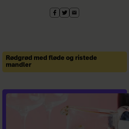
Rødgrød med fløde og ristede
mandler