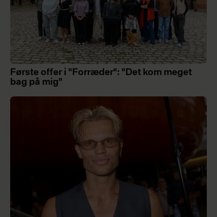
Første offer i "Forræder": "Det kom meget
bag på mig"