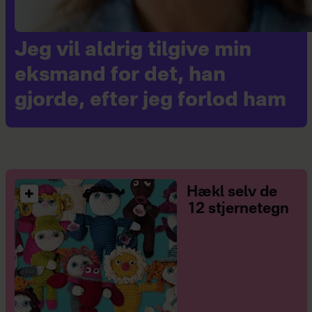
Jeg vil aldrig tilgive min
eksmand for det, han
gjorde, efter jeg forlod ham
Hækl selv de
12 stjernetegn