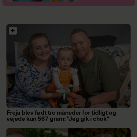
Freja blev født tre måneder for tidligt og
vejede kun 567 gram: ”Jeg gik i chok”