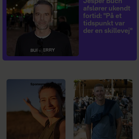
Jesper Buch
afslører ukendt
fortid: "På et
tidspunkt var
der en skillevej"
Sponsoreret indhold