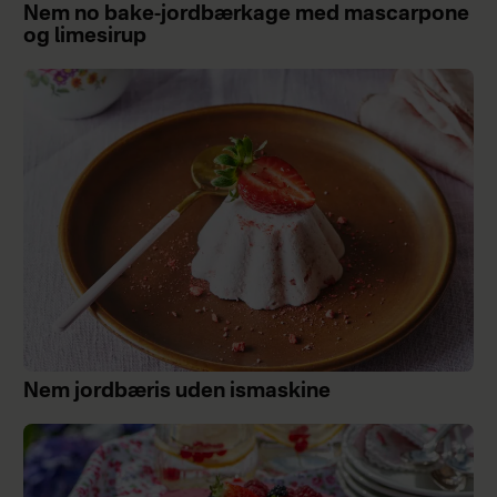
Nem no bake-jordbærkage med mascarpone
og limesirup
Nem jordbæris uden ismaskine