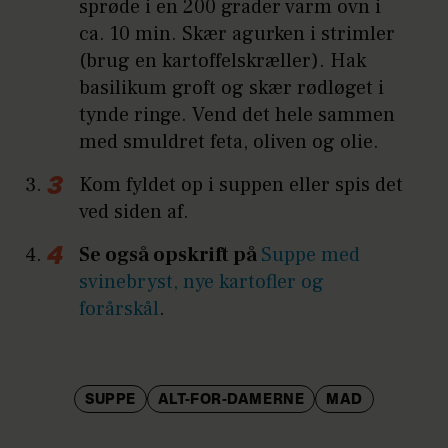
sprøde i en 200 grader varm ovn i
ca. 10 min. Skær agurken i strimler
(brug en kartoffelskræller). Hak
basilikum groft og skær rødløget i
tynde ringe. Vend det hele sammen
med smuldret feta, oliven og olie.
Kom fyldet op i suppen eller spis det
ved siden af.
Se også opskrift på
Suppe med
svinebryst, nye kartofler og
forårskål
.
SUPPE
ALT-FOR-DAMERNE
MAD