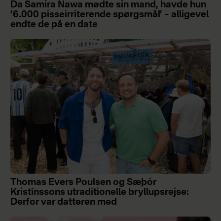
Da Samira Nawa mødte sin mand, havde hun
’6.000 pisseirriterende spørgsmål’ – alligevel
endte de på en date
Thomas Evers Poulsen og Sæþór
Kristínssons utraditionelle bryllupsrejse:
Derfor var datteren med