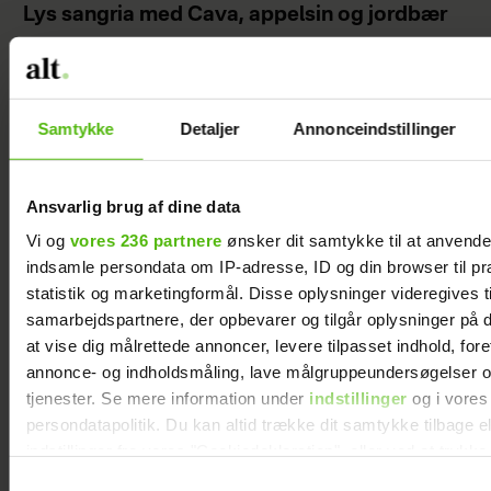
Lys sangria med Cava, appelsin og jordbær
Samtykke
Detaljer
Annonceindstillinger
Ansvarlig brug af dine data
Vi og
vores 236 partnere
ønsker dit samtykke til at anvend
indsamle persondata om IP-adresse, ID og din browser til pr
statistik og marketingformål. Disse oplysninger videregives t
samarbejdspartnere, der opbevarer og tilgår oplysninger på d
at vise dig målrettede annoncer, levere tilpasset indhold, for
Luftig og lækker lattemousse
annonce- og indholdsmåling, lave målgruppeundersøgelser o
tjenester. Se mere information under
indstillinger
og i vores
persondatapolitik. Du kan altid trække dit samtykke tilbage e
indstillinger fra vores "Cookiedeklaration", eller ved at trykk
trigger" ikonet.
Samtykkevalg