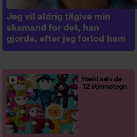
Jeg vil aldrig tilgive min
eksmand for det, han
gjorde, efter jeg forlod ham
Hækl selv de
12 stjernetegn