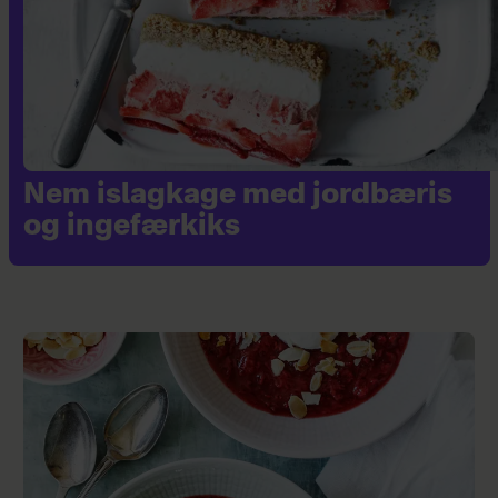
Nem islagkage med jordbæris
og ingefærkiks