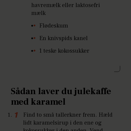
havremælk eller laktosefri
mælk
Flødeskum
En knivspids kanel
1 teske kokossukker
Sådan laver du julekaffe
med karamel
Find to små tallerkner frem. Hæld
lidt karamelsirup i den ene og
kokossukker i den anden. Vend