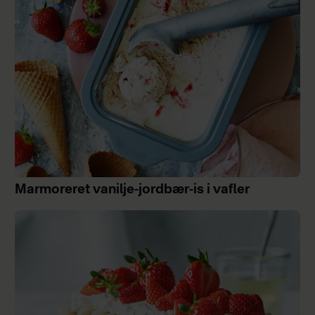
Marmoreret vanilje-jordbær-is i vafler