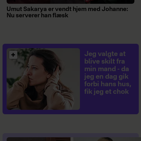
Umut Sakarya er vendt hjem med Johanne:
Nu serverer han flæsk
Jeg valgte at
blive skilt fra
min mand - da
jeg en dag gik
forbi hans hus,
fik jeg et chok