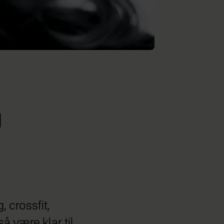
g
 crossfit,
å være klar til