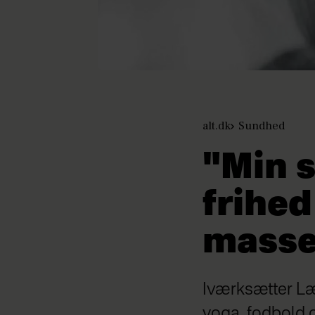
alt.dk
Sundhed
"Min 
frihed
masse
Iværksætter Lær
yoga, fodbold o