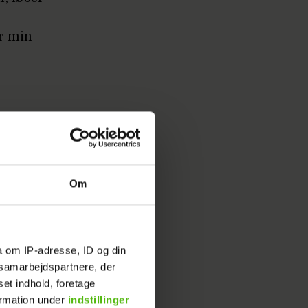
or min
Om
a om IP-adresse, ID og din
s samarbejdspartnere, der
set indhold, foretage
ormation under
indstillinger