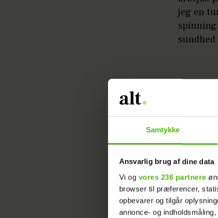
jeg en tu
spinning.
sundhed b
Samtykke
Ansvarlig brug af dine data
Vi og
vores 236 partnere
øns
browser til præferencer, stat
opbevarer og tilgår oplysning
annonce- og indholdsmåling,