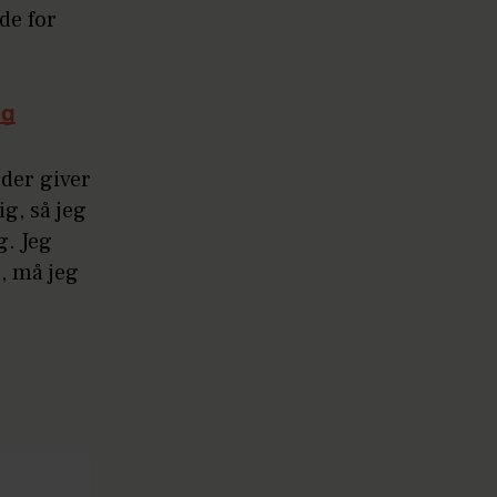
de for
ng
der giver
g, så jeg
g. Jeg
e, må jeg