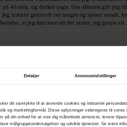
r på 40 min. og dyrker yoga. Om aftenen går jeg til
 Jeg træner generelt ret meget og spiser sundt, f
etyder, at jeg kan lave alt det andet, jeg gerne vil.
Detaljer
Annonceindstillinger
ker dit samtykke til at anvende cookies og indsamle persondat
istik og marketingformål. Disse oplysninger videregives til vore
er på din enhed for at vise dig målrettede annoncer, levere tilpas
 lave målgruppeundersøgelser og udvikle tjenester. Se mere inf