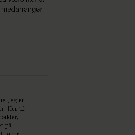
r medarrangør
e. Jeg er
r. Her til
rødder,
er på
f, løber