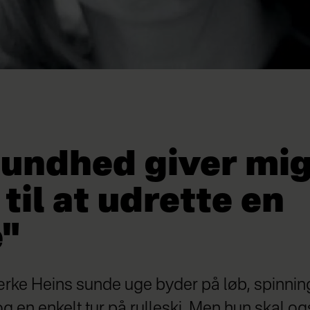
sundhed giver mi
 til at udrette en
"
ke Heins sunde uge byder på løb, spinning,
g en enkelt tur på rulleski. Men hun skal ogs