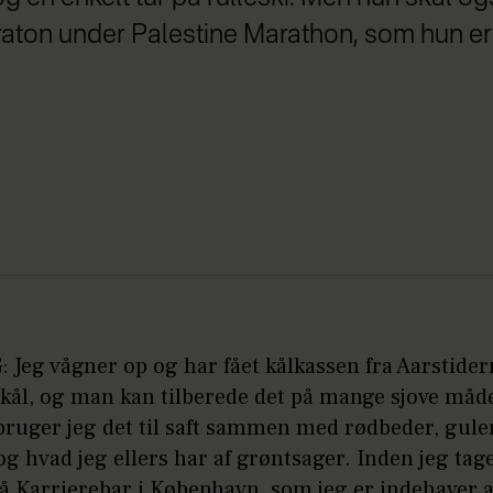
raton under Palestine Marathon, som hun e
Jeg vågner op og har fået kålkassen fra Aarstidern
kål, og man kan tilberede det på mange sjove måde
ruger jeg det til saft sammen med rødbeder, gule
og hvad jeg ellers har af grøntsager. Inden jeg tag
å Karrierebar i København, som jeg er indehaver a