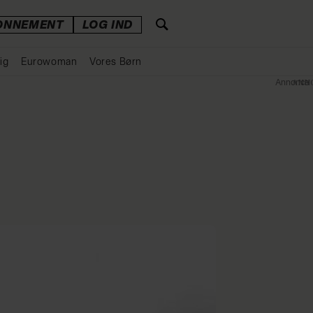
ONNEMENT
LOG IND
ig
Eurowoman
Vores Børn
Annonce