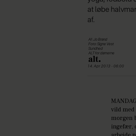
at løbe halvma
af.
Af: Jo Brand
Foto: Signe Vest
Sundhed
ALT for damerne
14. Apr 2013 - 06:00
MANDAG: 
vild med 
morgen b
ingefær, 
arbejde p