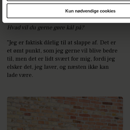
investeret al min tid og mine penge i min
Kun nødvendige cookies
forretning det sidste stykke tid."
Hvad vil du gerne gøre kål på?
"Jeg er faktisk dårlig til at slappe af. Det er
et ømt punkt, som jeg gerne vil blive bedre
til, men det er lidt svært for mig, fordi jeg
elsker det, jeg laver, og næsten ikke kan
lade være.