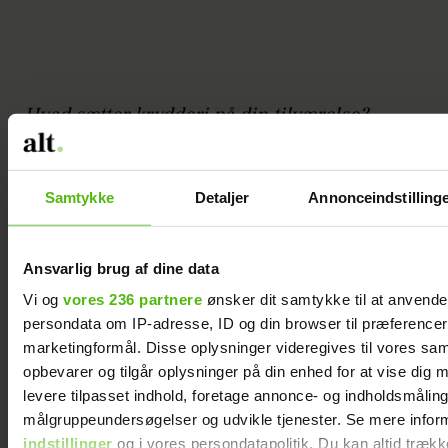
Hvad sætter krydderi på din tilværelse?
"Jeg kan godt lide at prøve nye ting. Jeg
synes, den her verden, vi lever i,
Samtykke
Detaljer
Annonceindstilling
indeholder så mange fede ting, man kan
opleve. Jeg kan godt lide at kaste mig ud i
Ansvarlig brug af dine data
nogle ekstreme situationer, hvor de fleste
Vi og
vores 236 partnere
ønsker dit samtykke til at anvend
ville tænke, er du helt væk?
persondata om IP-adresse, ID og din browser til præferencer, 
marketingformål. Disse oplysninger videregives til vores sa
Jeg har f.eks. været på en overlevelsestur i
opbevarer og tilgår oplysninger på din enhed for at vise dig 
Amazonasjunglen, hvor jeg var isoleret i to
levere tilpasset indhold, foretage annonce- og indholdsmåling
dage. Jeg kan godt lide at mærke mig selv,
målgruppeundersøgelser og udvikle tjenester. Se mere infor
og det gør jeg, når jeg kommer ud i
indstillinger
og i vores persondatapolitik. Du kan altid trækk