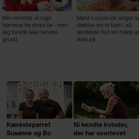
Marie-Louise var single og
Mathilde Gøhler fortæller
drømte om et barn - så
om bruddet med Remee:
ændrede hun sin måde at
Var gået fra hinanden før
date på
graviditeten
Kæresteparret
Ni kendte kvinder,
Susanne og Bo
der har overlevet