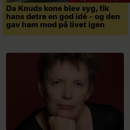
Da Knuds kone blev syg, fik
hans døtre en god idé – og den
gav ham mod på livet igen