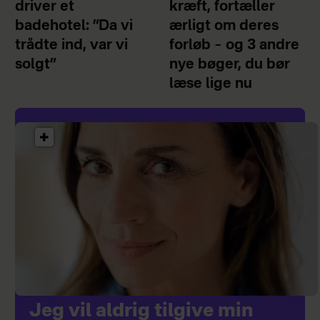
driver et
kræft, fortæller
badehotel: ”Da vi
ærligt om deres
trådte ind, var vi
forløb – og 3 andre
solgt”
nye bøger, du bør
læse lige nu
Jeg vil aldrig tilgive min