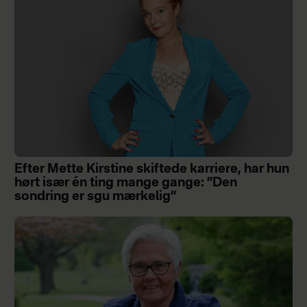
Efter Mette Kirstine skiftede karriere, har hun
hørt især én ting mange gange: ”Den
sondring er sgu mærkelig”