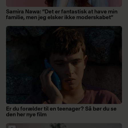
Samira Nawa: ”Det er fantastisk at have min
familie, men jeg elsker ikke moderskabet”
Er du forælder til en teenager? Så bør du se
den her nye film