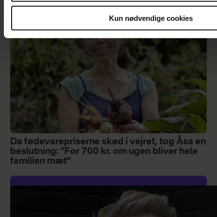
Kun nødvendige cookies
Da fødevarepriserne skød i vejret, tog Åsa en
beslutning: ”For 700 kr. om ugen bliver hele
familien mæt”