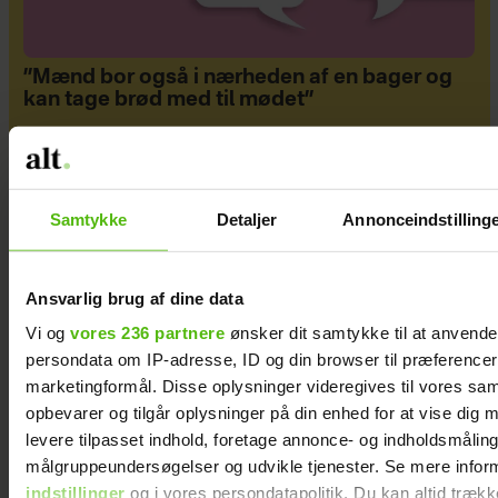
”Mænd bor også i nærheden af en bager og
kan tage brød med til mødet”
Samtykke
Detaljer
Annonceindstilling
Ansvarlig brug af dine data
Vi og
vores 236 partnere
ønsker dit samtykke til at anvend
persondata om IP-adresse, ID og din browser til præferencer, 
marketingformål. Disse oplysninger videregives til vores sa
opbevarer og tilgår oplysninger på din enhed for at vise dig 
levere tilpasset indhold, foretage annonce- og indholdsmåling
Asger og hans hustru har rejst i hele verden –
målgruppeundersøgelser og udvikle tjenester. Se mere infor
og selvom han næsten er blind, fortsætter
indstillinger
og i vores persondatapolitik. Du kan altid trækk