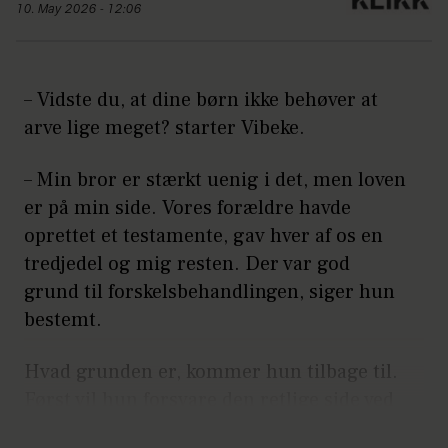
10. May 2026 - 12:06
– Vidste du, at dine børn ikke behøver at
arve lige meget? starter Vibeke.
– Min bror er stærkt uenig i det, men loven
er på min side. Vores forældre havde
oprettet et testamente, gav hver af os en
tredjedel og mig resten. Der var god
grund til forskelsbehandlingen, siger hun
bestemt.
Hvad grunden er, kommer hun tilbage til.
Først vil hun forsvare den retlige side ved
fordelingen.