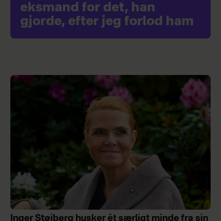
eksmand for det, han
gjorde, efter jeg forlod ham
Inger Støjberg husker ét særligt minde fra sin