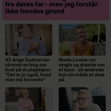
fra deres far - men jeg forstår
ikke hendes grund
92-årige Gudrun har
Marie-Louise var
skrevet en bog om
single og drømte om
livet på et plejehjem:
et barn - så ændrede
”Det er jo også, hvad
hun sin måde at date
man må forvente”
på