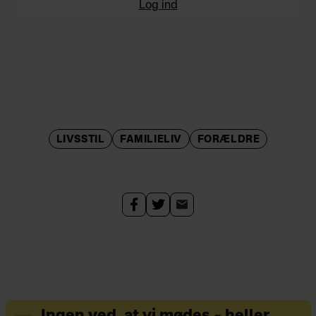
Log ind
LIVSSTIL
FAMILIELIV
FORÆLDRE