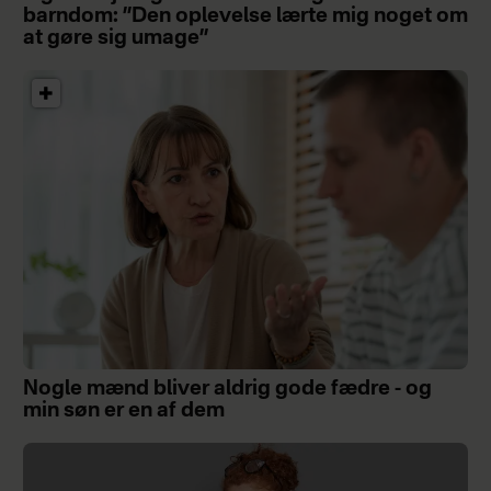
barndom: ”Den oplevelse lærte mig noget om
at gøre sig umage”
Nogle mænd bliver aldrig gode fædre - og
min søn er en af dem