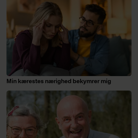
Min kærestes nærighed bekymrer mig