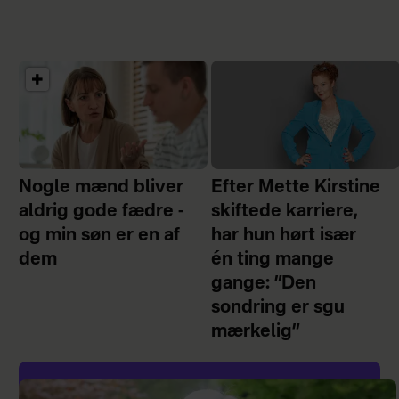
Nogle mænd bliver
Efter Mette Kirstine
aldrig gode fædre -
skiftede karriere,
og min søn er en af
har hun hørt især
dem
én ting mange
gange: ”Den
sondring er sgu
mærkelig”