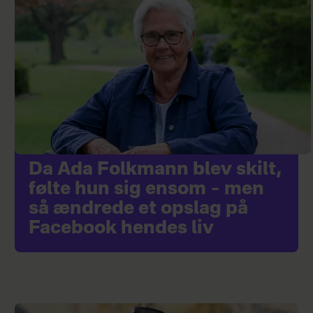
Da Ada Folkmann blev skilt,
følte hun sig ensom – men
så ændrede et opslag på
Facebook hendes liv