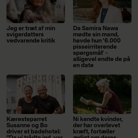
Jeg er træt af min
Da Samira Nawa
svigerdatters
mødte sin mand,
vedvarende kritik
havde hun ’6.000
pisseirriterende
spørgsmål’ –
alligevel endte de på
en date
Kæresteparret
Ni kendte kvinder,
Susanne og Bo
der har overlevet
driver et badehotel:
kræft, fortæller