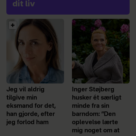
dit liv
Jeg vil aldrig
Inger Støjberg
tilgive min
husker ét særligt
eksmand for det,
minde fra sin
han gjorde, efter
barndom: ”Den
jeg forlod ham
oplevelse lærte
mig noget om at