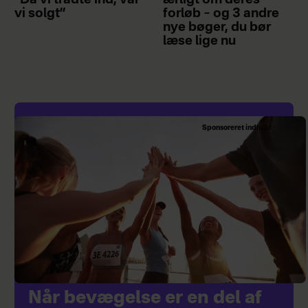
”Da vi trådte ind, var
ærligt om deres
vi solgt”
forløb – og 3 andre
nye bøger, du bør
læse lige nu
Sponsoreret indhold
Når bevægelse er en del af