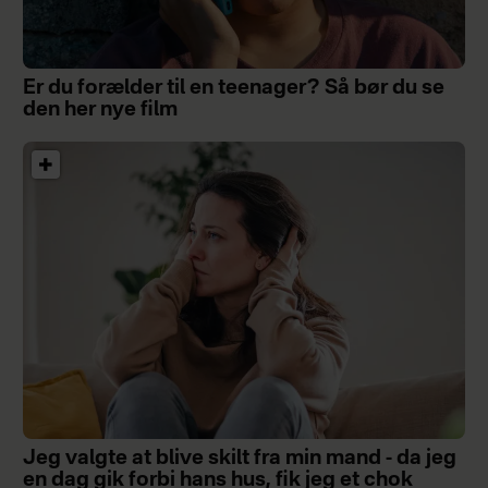
Er du forælder til en teenager? Så bør du se
den her nye film
Jeg valgte at blive skilt fra min mand - da jeg
en dag gik forbi hans hus, fik jeg et chok