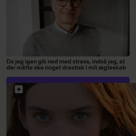
Da jeg igen gik ned med stress, indså jeg, at
der måtte ske noget drastisk i mit ægteskab