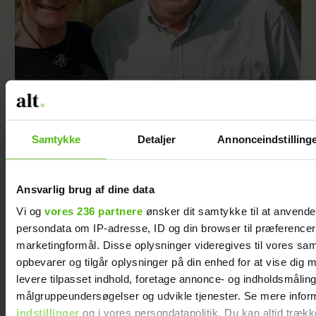
Asger og hans hustru har rejst i hele verden –
og selvom han næsten er blind, fortsætter
turen
Samtykke
Detaljer
Annonceindstilling
Ansvarlig brug af dine data
Vi og
vores 236 partnere
ønsker dit samtykke til at anvend
persondata om IP-adresse, ID og din browser til præferencer, 
marketingformål. Disse oplysninger videregives til vores sa
opbevarer og tilgår oplysninger på din enhed for at vise dig 
levere tilpasset indhold, foretage annonce- og indholdsmåling
målgruppeundersøgelser og udvikle tjenester. Se mere infor
indstillinger
og i vores persondatapolitik. Du kan altid trækk