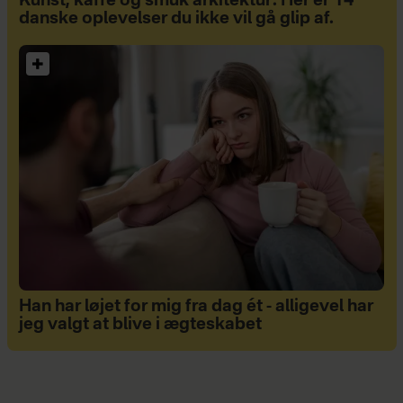
Kunst, kaffe og smuk arkitektur: Her er 14
danske oplevelser du ikke vil gå glip af.
Han har løjet for mig fra dag ét - alligevel har
jeg valgt at blive i ægteskabet