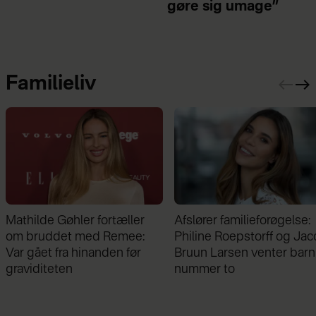
gøre sig umage”
Familieliv
Afslører familieforøgelse:
Freja blev født tre måned
Philine Roepstorff og Jacob
for tidligt og vejede kun 
Bruun Larsen venter barn
gram: ”Jeg gik i chok”
nummer to