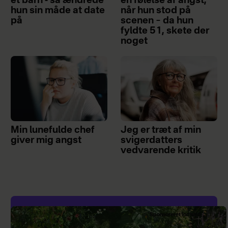
et barn - så ændrede
en følelse af angst,
hun sin måde at date
når hun stod på
på
scenen – da hun
fyldte 51, skete der
noget
Min lunefulde chef
Jeg er træt af min
giver mig angst
svigerdatters
vedvarende kritik
Sponsoreret indhold