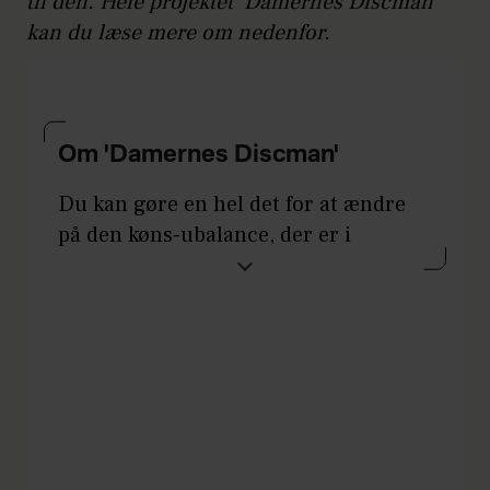
til den. Hele projektet ’Damernes Discman’
kan du læse mere om nedenfor.
Om 'Damernes Discman'
Du kan gøre en hel det for at ændre
på den køns-ubalance, der er i
musikbranchen – og det er endda
virkelig nemt. Det eneste, du skal
gøre, er nemlig at forbruge mere
musik af kvindelige kunstnere:
Stream deres musik, køb deres plader,
tag til deres koncerter.
Er du i tvivl om, hvor du skal starte?