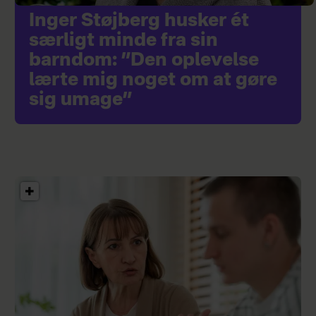
Inger Støjberg husker ét
særligt minde fra sin
barndom: ”Den oplevelse
lærte mig noget om at gøre
sig umage”