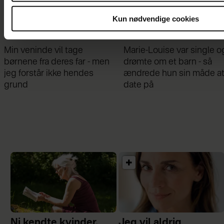
Kun nødvendige cookies
Min veninde vil tage
Marie-Louise var single o
børnene fra deres far - men
drømte om et barn - så
jeg forstår ikke hendes
ændrede hun sin måde a
grund
date på
Ni kendte kvinder,
Jeg vil aldrig