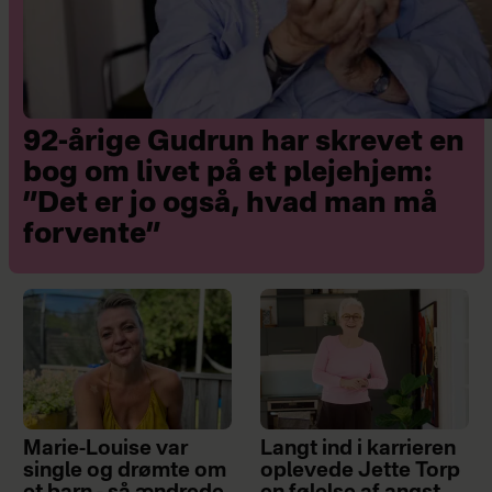
92-årige Gudrun har skrevet en
bog om livet på et plejehjem:
”Det er jo også, hvad man må
forvente”
Marie-Louise var
Langt ind i karrieren
single og drømte om
oplevede Jette Torp