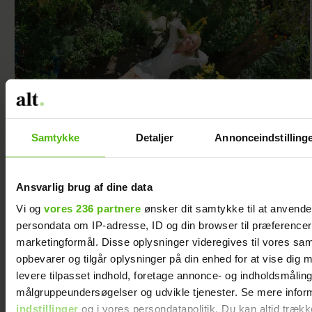
Samtykke
Detaljer
Annonceindstilling
Skab din drømmeoase med
alt til sommeren
Ansvarlig brug af dine data
Vi og
vores 236 partnere
ønsker dit samtykke til at anvend
persondata om IP-adresse, ID og din browser til præferencer, 
marketingformål. Disse oplysninger videregives til vores sa
opbevarer og tilgår oplysninger på din enhed for at vise dig 
levere tilpasset indhold, foretage annonce- og indholdsmåling
målgruppeundersøgelser og udvikle tjenester. Se mere infor
indstillinger
og i vores persondatapolitik. Du kan altid trækk