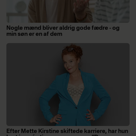
Nogle mænd bliver aldrig gode fædre - og
min søn er en af dem
Efter Mette Kirstine skiftede karriere, har hun