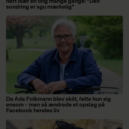
hørt især én ting mange gange: ”Den
sondring er sgu mærkelig”
Da Ada Folkmann blev skilt, følte hun sig
ensom – men så ændrede et opslag på
Facebook hendes liv