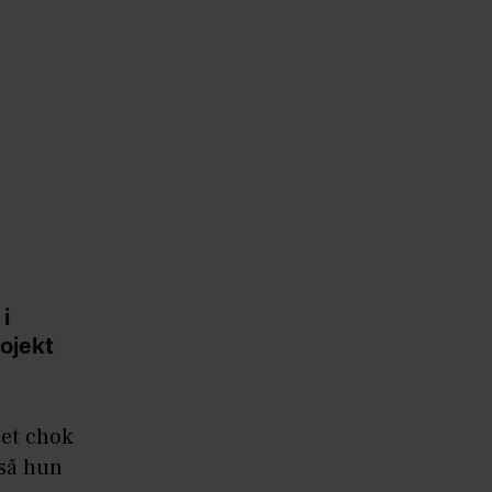
i
rojekt
 et chok
 så hun