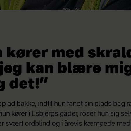
a kører med skral
jeg kan blære mig
g det!”
op ad bakke, indtil hun fandt sin plads bag ra
hun kører i Esbjergs gader, roser hun sig sel
 er svært ordblind og i årevis kæmpede med