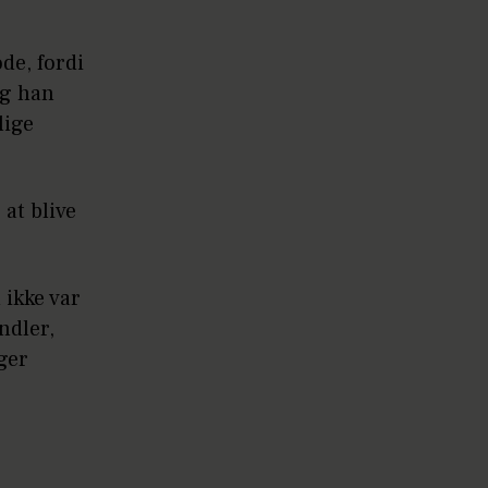
de, fordi
og han
lige
at blive
 ikke var
ndler,
ger