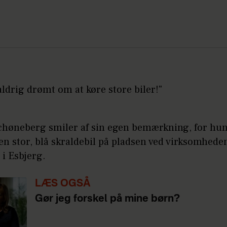
aldrig drømt om at køre store biler!"
chøneberg smiler af sin egen bemærkning, for hun
en stor, blå skraldebil på pladsen ved virksomhed
 i Esbjerg.
LÆS OGSÅ
Gør jeg forskel på mine børn?