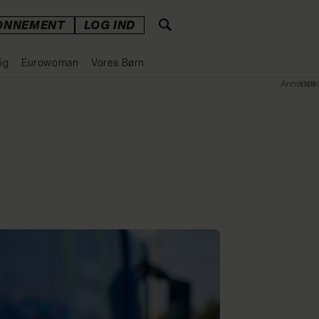
ONNEMENT
LOG IND
ig
Eurowoman
Vores Børn
Annonce