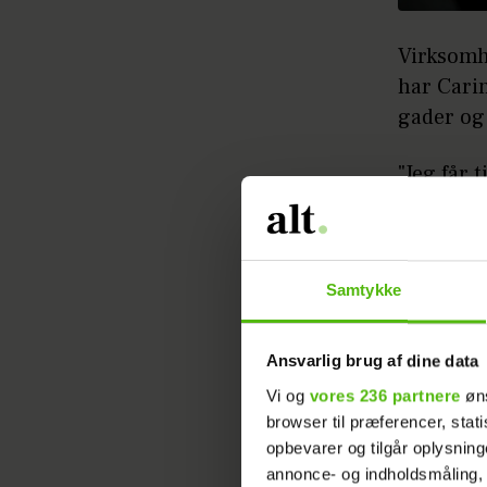
Virksomhe
har Carin
gader og 
"Jeg får 
gør mig g
selv og r
for hun s
Samtykke
Overskud 
nyuddann
Ansvarlig brug af dine data
fandt en 
Vi og
vores 236 partnere
øns
browser til præferencer, stat
"Jeg så m
opbevarer og tilgår oplysning
troede, a
annonce- og indholdsmåling,