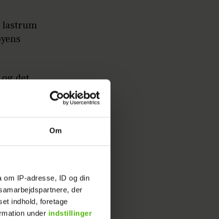
t lastrum
byens
, og det
g med mig
 længere,
Om
ge
r at hun
e ned ad.
a om IP-adresse, ID og din
s samarbejdspartnere, der
 så jeg
set indhold, foretage
 og
ormation under
indstillinger