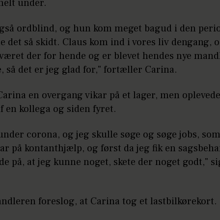
helt under.
gså ordblind, og hun kom meget bagud i den perio
 det så skidt. Claus kom ind i vores liv dengang, 
 været der for hende og er blevet hendes nye mand
e, så det er jeg glad for," fortæller Carina.
Carina en overgang vikar på et lager, men oplevede 
 en kollega og siden fyret.
under corona, og jeg skulle søge og søge jobs, som
var på kontanthjælp, og først da jeg fik en sagsbeha
e på, at jeg kunne noget, skete der noget godt," si
dleren foreslog, at Carina tog et lastbilkørekort.