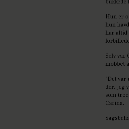
bukkede 
Hun er o
hun havde
har altid
forbilled
Selv var 
mobbet af
"Det var 
der. Jeg 
som troed
Carina.
Sagsbehan