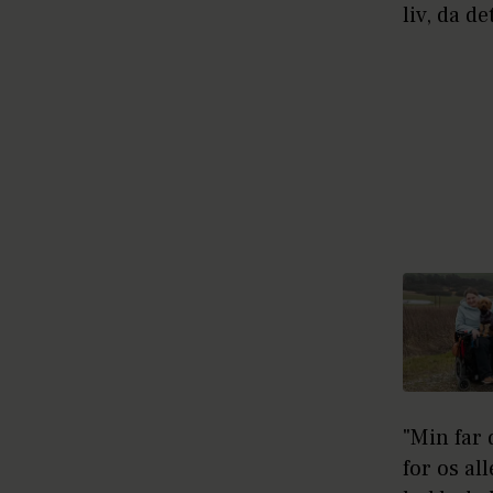
liv, da d
"Min far 
for os al