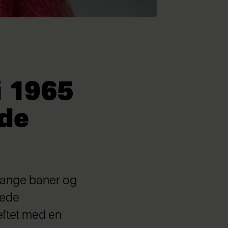
i 1965
ede
 lange baner og
rede
æftet med en