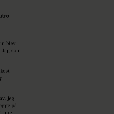
utro
in blev
me dag som
okost
g
av. Jeg
lægge på
et mig