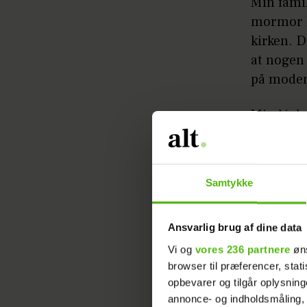
Min famil
mormor l
kirken. D
at nogen 
på moden
Min kjole
havde spa
mangle n
Samtykke
Ansvarlig brug af dine data
Vi og
vores 236 partnere
øns
browser til præferencer, stat
opbevarer og tilgår oplysning
annonce- og indholdsmåling,