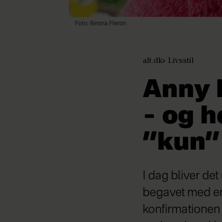
Foto: Betina Fleron
alt.dk
Livsstil
Anny 
– og h
”kun”
I dag bliver de
begavet med e
konfirmationen