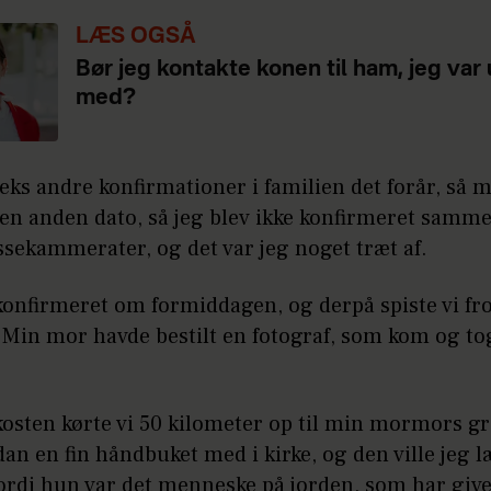
LÆS OGSÅ
Bør jeg kontakte konen til ham, jeg var 
med?
eks andre konfirmationer i familien det forår, så m
il en anden dato, så jeg blev ikke konfirmeret sam
sekammerater, og det var jeg noget træt af.
konfirmeret om formiddagen, og derpå spiste vi fr
Min mor havde bestilt en fotograf, som kom og to
kosten kørte vi 50 kilometer op til min mormors gr
an en fin håndbuket med i kirke, og den ville jeg 
fordi hun var det menneske på jorden, som har giv