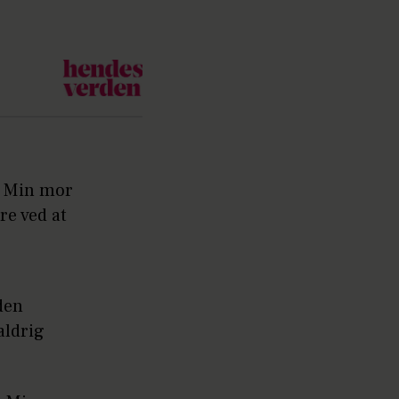
e. Min mor
re ved at
den
aldrig