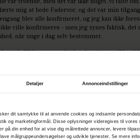
ie var troende, men det var ikke noget, vi talte om
ærte mig at bede Fadervor, og det var min tilgang 
engang blev alle konfirmeret, og jeg kan ikke fores
ikke ville konfirmeres – men jeg synes faktisk, det 
hed, når unge i dag selv bestemmer.
 kostede 99 kroner, og det havde min mor ikke råd
ret op til min konfirmation i flere år, for der skull
oget, selv om hun var eneforsørger.
Detaljer
Annonceindstillinger
ker dit samtykke til at anvende cookies og indsamle persondat
istik og marketingformål. Disse oplysninger videregives til vore
er på din enhed for at vise dig målrettede annoncer, levere tilpas
 lave målgruppeundersøgelser og udvikle tjenester. Se mere inf