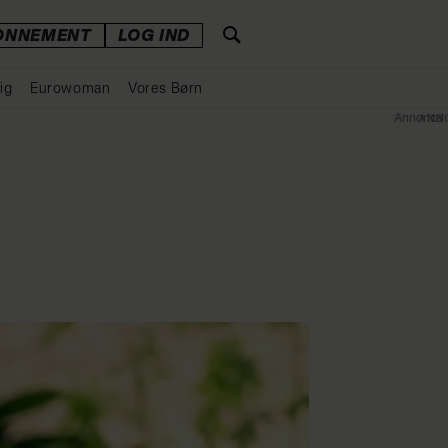
ONNEMENT
LOG IND
ig
Eurowoman
Vores Børn
Annonce