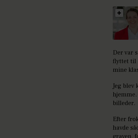
Der var s
flyttet t
mine klas
Jeg blev 
hjemme. 
billeder.
Efter fro
havde såd
graven, 