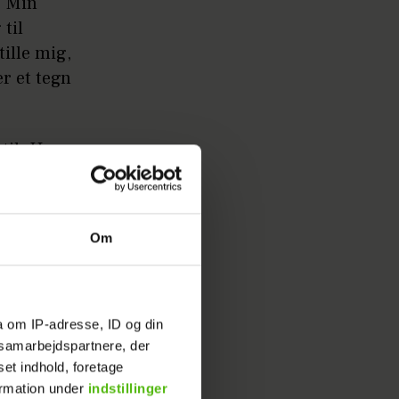
. Min
til
tille mig,
er et tegn
 til. Hun
e ikke
Om
a om IP-adresse, ID og din
s samarbejdspartnere, der
set indhold, foretage
ormation under
indstillinger