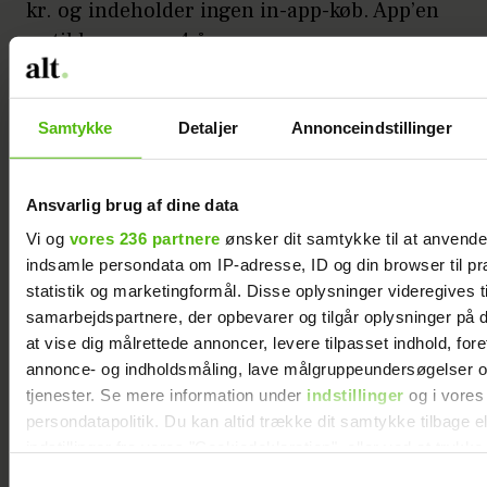
kr. og indeholder ingen in-app-køb. App’en
er til børn over 4 år.
15. Hoope City 2
Samtykke
Detaljer
Annonceindstillinger
Byg din virtuelle drømmeby og gå på
opdagelse i den. Er den fyldt med højhuse
og storbystemning, eller er det lækker
Ansvarlig brug af dine data
strandflække? Eller skal der bygges en af
Vi og
vores 236 partnere
ønsker dit samtykke til at anvend
hver? Barnet bestemmer selv, hvordan
indsamle persondata om IP-adresse, ID og din browser til pr
spillet skal folde sig ud. I takt med at man
statistik og marketingformål. Disse oplysninger videregives t
bygger i 3D, kan barnet udforske hver en
samarbejdspartnere, der opbevarer og tilgår oplysninger på d
at vise dig målrettede annoncer, levere tilpasset indhold, for
bygning fra alle sider og indefra. Det
annonce- og indholdsmåling, lave målgruppeundersøgelser o
kræver dog, at man først regner den rette
tjenester. Se mere information under
indstillinger
og i vores
kombination ud, der skal til for at låse
persondatapolitik. Du kan altid trække dit samtykke tilbage e
bygningen op, og det kan være både lidt
indstillinger fra vores "Cookiedeklaration", eller ved at trykk
svært og ret spændende at få til at lykkes.
trigger" ikonet.
Samtykkevalg