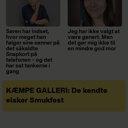
Søren har indset,
Jeg har ikke valgt at
hvor meget han
være genert. Men
følger sine sønner på
det gør mig ikke til
det såkaldte
en mindre god mor
Snapkort på
telefonen – og det
har sat tankerne i
gang
KÆMPE GALLERI: De kendte
elsker Smukfest