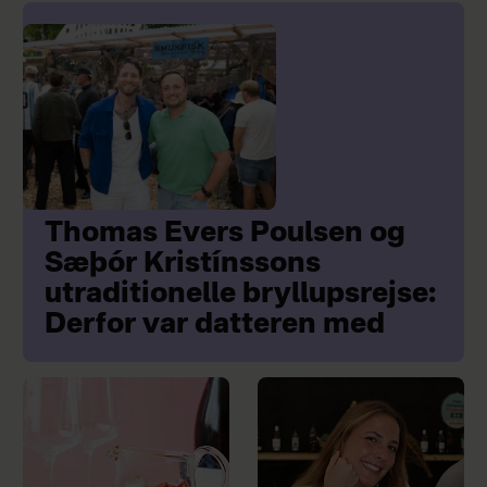
Thomas Evers Poulsen og
Sæþór Kristínssons
utraditionelle bryllupsrejse:
Derfor var datteren med