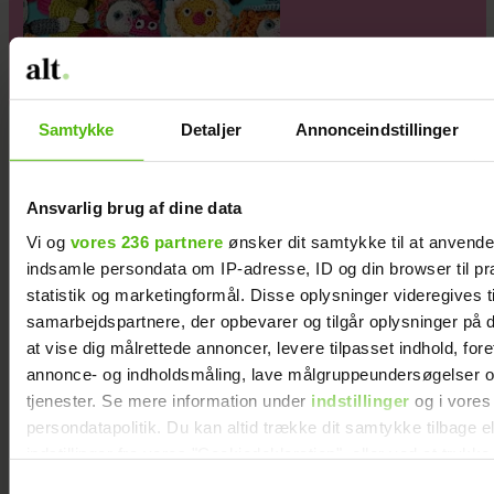
Samtykke
Detaljer
Annonceindstillinger
Ansvarlig brug af dine data
Vi og
vores 236 partnere
ønsker dit samtykke til at anvend
indsamle persondata om IP-adresse, ID og din browser til pr
statistik og marketingformål. Disse oplysninger videregives t
samarbejdspartnere, der opbevarer og tilgår oplysninger på d
at vise dig målrettede annoncer, levere tilpasset indhold, for
annonce- og indholdsmåling, lave målgruppeundersøgelser o
tjenester. Se mere information under
indstillinger
og i vores
persondatapolitik. Du kan altid trække dit samtykke tilbage e
indstillinger fra vores "Cookiedeklaration", eller ved at trykk
trigger" ikonet.
Samtykkevalg