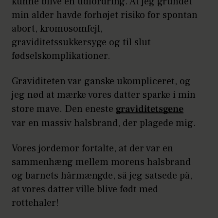
kunne blive en udfordring. At jeg grundet
Hvad vejede og målte baby? 4.230 g
min alder havde forhøjet risiko for spontan
og 55 cm
abort, kromosomfejl,
graviditetssukkersyge og til slut
fødselskomplikationer.
Graviditeten var ganske ukompliceret, og
jeg nød at mærke vores datter sparke i min
store mave. Den eneste
graviditetsgene
var en massiv halsbrand, der plagede mig.
Vores jordemor fortalte, at der var en
sammenhæng mellem morens halsbrand
og barnets hårmængde, så jeg satsede på,
at vores datter ville blive født med
rottehaler!