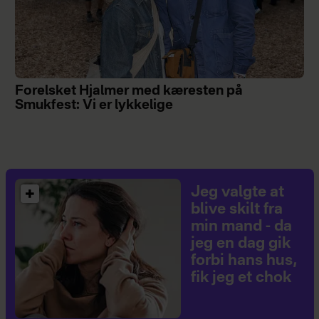
Forelsket Hjalmer med kæresten på
Smukfest: Vi er lykkelige
Jeg valgte at
blive skilt fra
min mand - da
jeg en dag gik
forbi hans hus,
fik jeg et chok