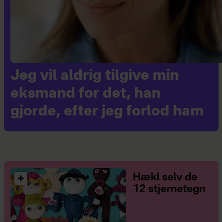
Jeg vil aldrig tilgive min
eksmand for det, han
gjorde, efter jeg forlod ham
Hækl selv de
12 stjernetegn