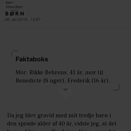
Børn
Vores Børn
26. Jan 2015 - 13:57
Faktaboks
Mor: Rikke Behrens, 41 år, mor til
Benedicte (8 uger), Frederik (16 år),
Victoria (17 år)
I hvilken terminsuge fødte du? 41+1
Hvor lang tid tog fødslen? 3 timer fra
Da jeg blev gravid med mit tredje barn i
den første ve
den sprøde alder af 40 år, vidste jeg, at det