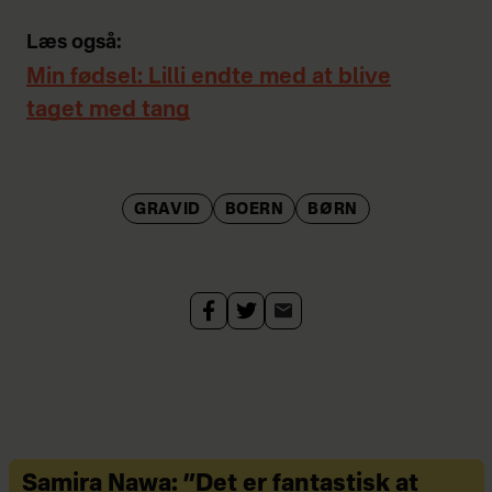
Læs også:
Min fødsel: Lilli endte med at blive
taget med tang
GRAVID
BOERN
BØRN
Samira Nawa: ”Det er fantastisk at