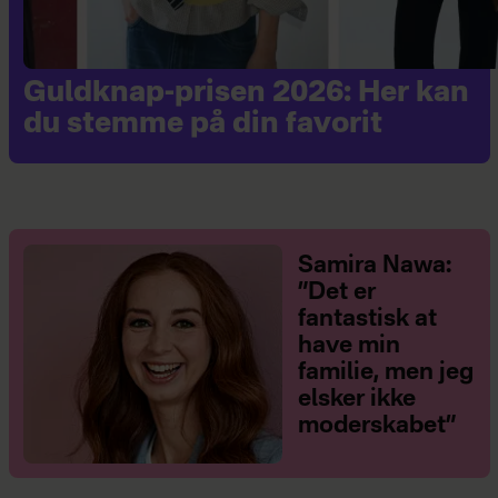
Guldknap-prisen 2026: Her kan
du stemme på din favorit
Samira Nawa:
”Det er
fantastisk at
have min
familie, men jeg
elsker ikke
moderskabet”