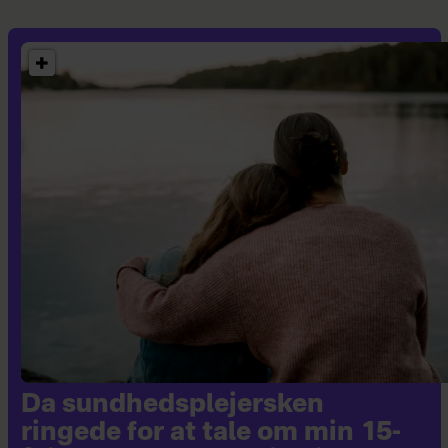
det være, at det kommer med i næste
udgave af sexbrevkassen.
Da sundhedsplejersken
ringede for at tale om min 15-