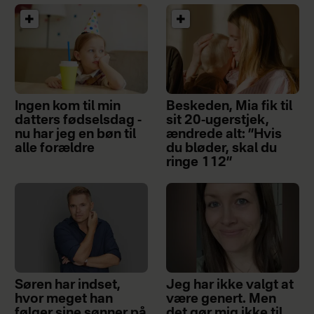
Ingen kom til min
Beskeden, Mia fik til
datters fødselsdag -
sit 20-ugerstjek,
nu har jeg en bøn til
ændrede alt: ”Hvis
alle forældre
du bløder, skal du
ringe 112”
Søren har indset,
Jeg har ikke valgt at
hvor meget han
være genert. Men
følger sine sønner på
det gør mig ikke til