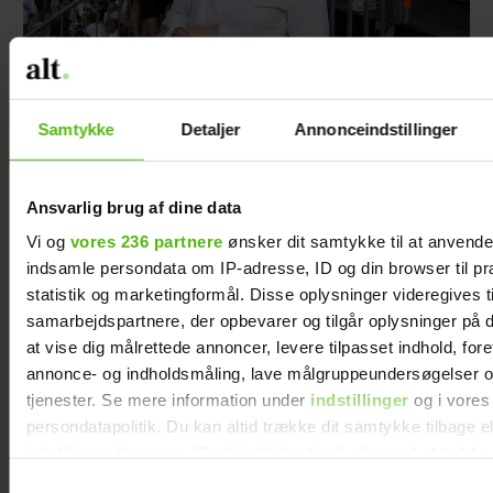
Se billedet: Så meget har Lars Elbæk tabt sig
Samtykke
Detaljer
Annonceindstillinger
Ansvarlig brug af dine data
Vi og
vores 236 partnere
ønsker dit samtykke til at anvend
indsamle persondata om IP-adresse, ID og din browser til pr
statistik og marketingformål. Disse oplysninger videregives t
samarbejdspartnere, der opbevarer og tilgår oplysninger på d
at vise dig målrettede annoncer, levere tilpasset indhold, for
annonce- og indholdsmåling, lave målgruppeundersøgelser o
tjenester. Se mere information under
indstillinger
og i vores
persondatapolitik. Du kan altid trække dit samtykke tilbage e
indstillinger fra vores "Cookiedeklaration", eller ved at trykk
trigger" ikonet.
Mie og Anders nyder hinanden på Smukfest:
Samtykkevalg