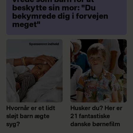
vrede som barn for at
beskytte sin mor: "Du
bekymrede dig i forvejen
meget"
Sponsoreret indhold
Hvornår er et lidt
Husker du? Her er
sløjt barn ægte
21 fantastiske
syg?
danske børnefilm