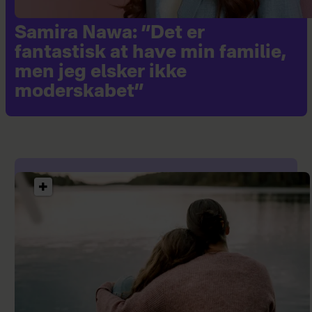
Samira Nawa: ”Det er
fantastisk at have min familie,
men jeg elsker ikke
moderskabet”