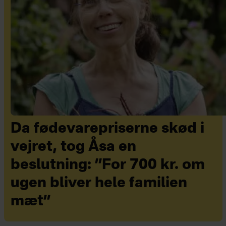
Da fødevarepriserne skød i
vejret, tog Åsa en
beslutning: ”For 700 kr. om
ugen bliver hele familien
mæt”