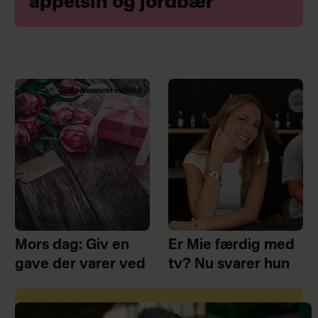
appelsin og jordbær
Sponsoreret indhold
Mors dag: Giv en
Er Mie færdig med
gave der varer ved
tv? Nu svarer hun