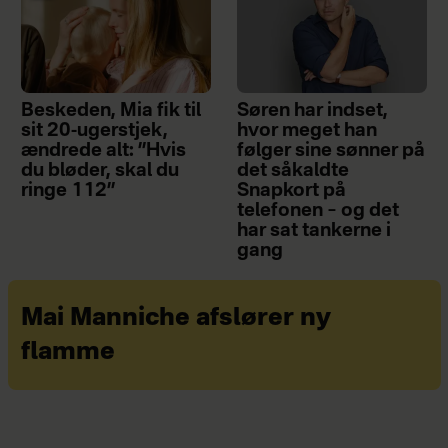
Beskeden, Mia fik til
Søren har indset,
sit 20-ugerstjek,
hvor meget han
ændrede alt: ”Hvis
følger sine sønner på
du bløder, skal du
det såkaldte
ringe 112”
Snapkort på
telefonen – og det
har sat tankerne i
gang
Mai Manniche afslører ny
flamme