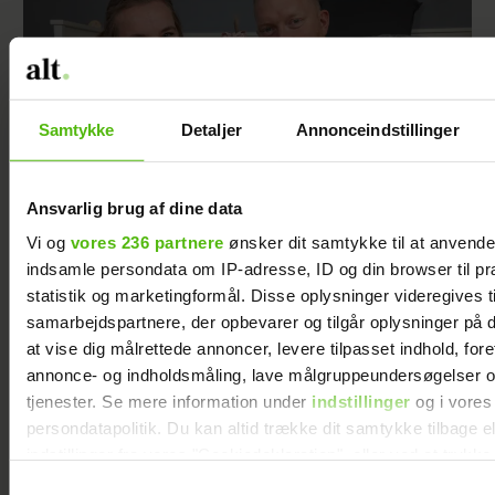
Samtykke
Detaljer
Annonceindstillinger
Ansvarlig brug af dine data
Vi og
vores 236 partnere
ønsker dit samtykke til at anvend
indsamle persondata om IP-adresse, ID og din browser til pr
Freja blev født tre måneder for tidligt og
statistik og marketingformål. Disse oplysninger videregives t
vejede kun 567 gram: ”Jeg gik i chok”
samarbejdspartnere, der opbevarer og tilgår oplysninger på d
at vise dig målrettede annoncer, levere tilpasset indhold, for
annonce- og indholdsmåling, lave målgruppeundersøgelser o
tjenester. Se mere information under
indstillinger
og i vores
persondatapolitik. Du kan altid trække dit samtykke tilbage e
indstillinger fra vores "Cookiedeklaration", eller ved at trykk
trigger" ikonet.
Samtykkevalg