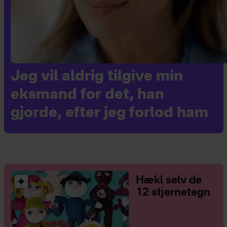
Jeg vil aldrig tilgive min
eksmand for det, han
gjorde, efter jeg forlod ham
Hækl selv de
12 stjernetegn