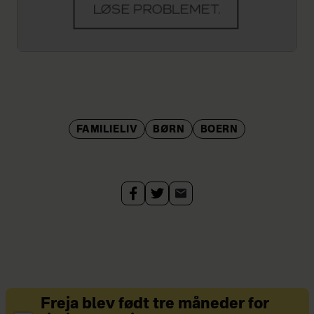
FAMILIELIV
BØRN
BOERN
Freja blev født tre måneder for