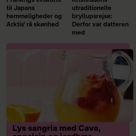
Frankrigs vinslotte
Kristínssons
til Japans
utraditionelle
hemmeligheder og
bryllupsrejse:
Arktis' rå skønhed
Derfor var datteren
med
Lys sangria med Cava,