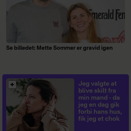
Se billedet: Mette Sommer er gravid igen
Jeg valgte at
blive skilt fra
min mand - da
jeg en dag gik
forbi hans hus,
fik jeg et chok