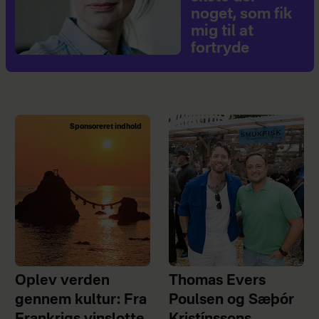
noget, som fik
mig til at
fortryde
Sponsoreret indhold
Oplev verden
Thomas Evers
gennem kultur: Fra
Poulsen og Sæþór