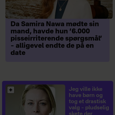
Da Samira Nawa mødte sin
mand, havde hun ’6.000
pisseirriterende spørgsmål’
– alligevel endte de på en
date
Jeg ville ikke
have børn og
tog et drastisk
valg – pludselig
skete der