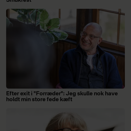
Smukfest
Efter exit i "Forræder": Jeg skulle nok have
holdt min store fede kæft