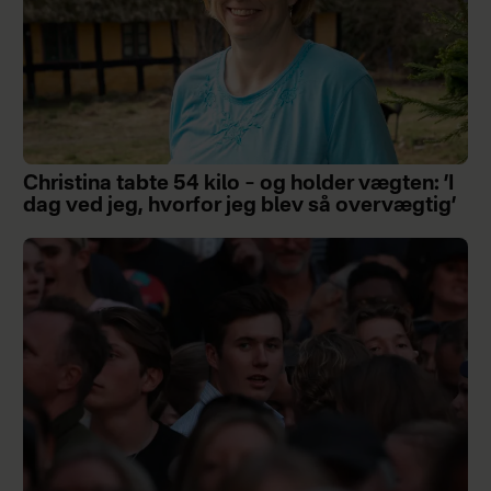
Christina tabte 54 kilo – og holder vægten: ’I
dag ved jeg, hvorfor jeg blev så overvægtig’