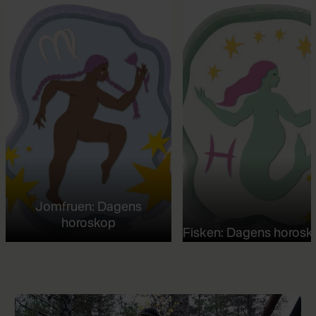
Jomfruen: Dagens
horoskop
Fisken: Dagens horosk