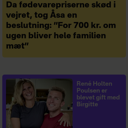
Da fødevarepriserne skød i
vejret, tog Åsa en
beslutning: ”For 700 kr. om
ugen bliver hele familien
mæt”
René Holten
Poulsen er
blevet gift med
Birgitte