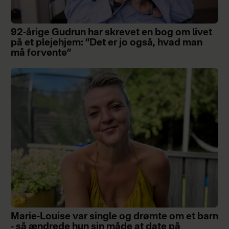
92-årige Gudrun har skrevet en bog om livet
på et plejehjem: ”Det er jo også, hvad man
må forvente”
Marie-Louise var single og drømte om et barn
- så ændrede hun sin måde at date på