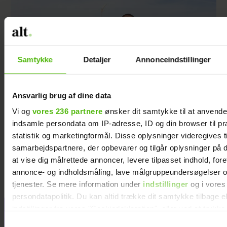
Samtykke
Detaljer
Annonceindstillinger
Ansvarlig brug af dine data
Vi og
vores 236 partnere
ønsker dit samtykke til at anvend
indsamle persondata om IP-adresse, ID og din browser til pr
Rasmus afslører stor forandring efter
statistik og marketingformål. Disse oplysninger videregives t
"Landmand søger kærlighed": Har fundet sig
samarbejdspartnere, der opbevarer og tilgår oplysninger på d
selv
at vise dig målrettede annoncer, levere tilpasset indhold, for
annonce- og indholdsmåling, lave målgruppeundersøgelser o
tjenester. Se mere information under
indstillinger
og i vores
persondatapolitik. Du kan altid trække dit samtykke tilbage e
indstillinger fra vores "Cookiedeklaration", eller ved at trykk
Jeg valgte at
trigger" ikonet.
blive skilt fra
Samtykkevalg