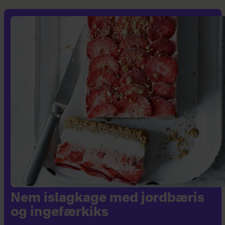
Nem islagkage med jordbæris
og ingefærkiks