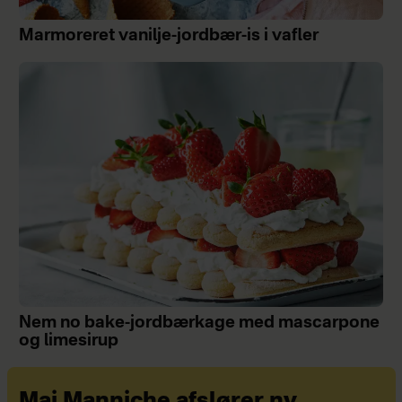
Marmoreret vanilje-jordbær-is i vafler
Nem no bake-jordbærkage med mascarpone
og limesirup
Mai Manniche afslører ny