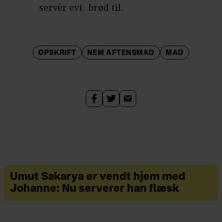
servér evt. brød til.
OPSKRIFT
NEM AFTENSMAD
MAD
Umut Sakarya er vendt hjem med
Johanne: Nu serverer han flæsk