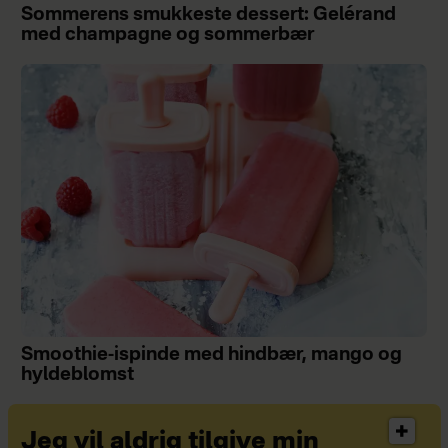
Sommerens smukkeste dessert: Gelérand
med champagne og sommerbær
Smoothie-ispinde med hindbær, mango og
hyldeblomst
Jeg vil aldrig tilgive min