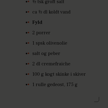
½ tsk groft salt
ca ½ dl koldt vand
Fyld
2 porrer
1 spsk olivenolie
salt og peber
2 dl cremefraiche
100 g kogt skinke i skiver
1 rulle gedeost, 175 g