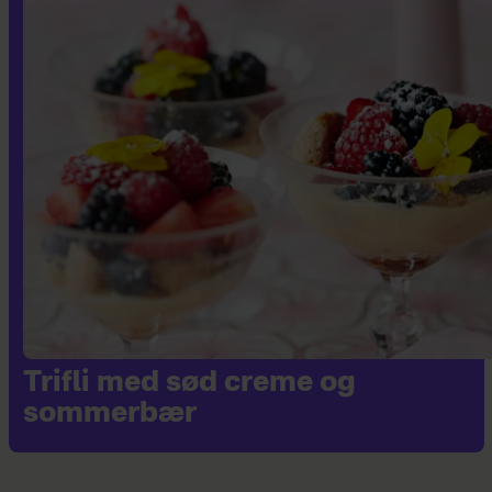
Trifli med sød creme og
sommerbær