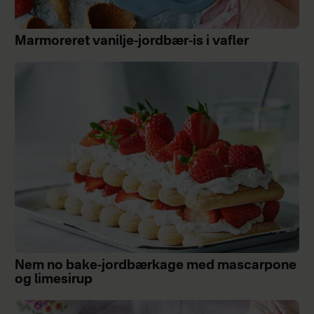
Marmoreret vanilje-jordbær-is i vafler
Nem no bake-jordbærkage med mascarpone
og limesirup