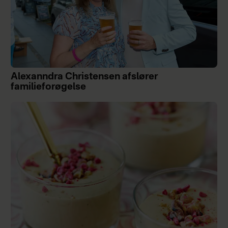
Alexanndra Christensen afslører
familieforøgelse