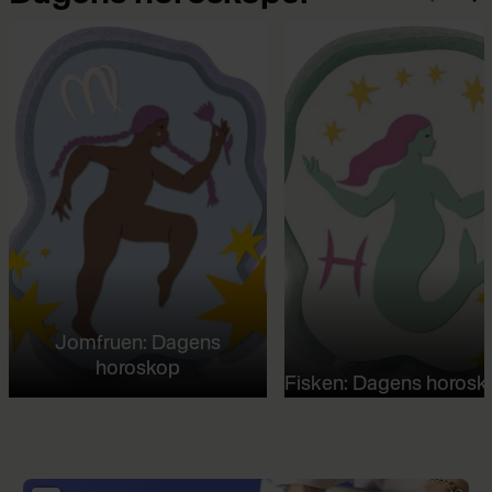
Jomfruen: Dagens
horoskop
Fisken: Dagens horosk