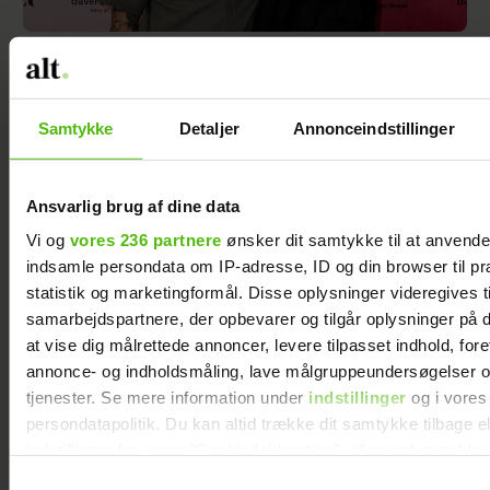
Efter brud: Sofie Martinusen og Daniel Lazrak
har datet i skjul
Samtykke
Detaljer
Annonceindstillinger
Ansvarlig brug af dine data
Vi og
vores 236 partnere
ønsker dit samtykke til at anvend
indsamle persondata om IP-adresse, ID og din browser til pr
statistik og marketingformål. Disse oplysninger videregives t
samarbejdspartnere, der opbevarer og tilgår oplysninger på d
at vise dig målrettede annoncer, levere tilpasset indhold, for
annonce- og indholdsmåling, lave målgruppeundersøgelser o
tjenester. Se mere information under
indstillinger
og i vores
Mads Vad om at være far til to: Deler nyt
persondatapolitik. Du kan altid trække dit samtykke tilbage e
perspektiv på livet
indstillinger fra vores "Cookiedeklaration", eller ved at trykk
trigger" ikonet.
Samtykkevalg