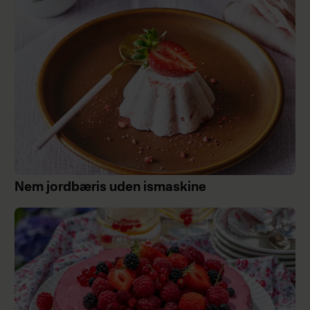
Nem jordbæris uden ismaskine