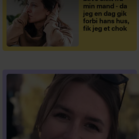
min mand - da
jeg en dag gik
forbi hans hus,
fik jeg et chok