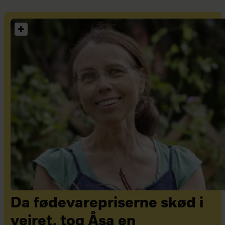
Da fødevarepriserne skød i
vejret, tog Åsa en