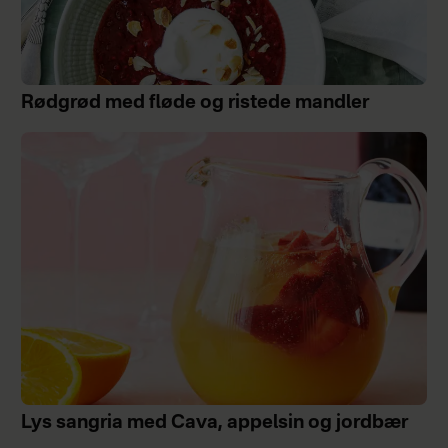
Rødgrød med fløde og ristede mandler
Lys sangria med Cava, appelsin og jordbær