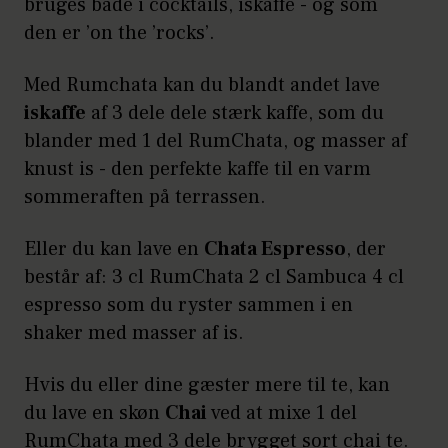
bruges både i cocktails, iskaffe - og som
den er ’on the ’rocks’.
Med Rumchata kan du blandt andet lave
iskaffe
af 3 dele dele stærk kaffe, som du
blander med 1 del RumChata, og masser af
knust is - den perfekte kaffe til en varm
sommeraften på terrassen.
Eller du kan lave en
Chata Espresso
, der
består af: 3 cl RumChata 2 cl Sambuca 4 cl
espresso som du ryster sammen i en
shaker med masser af is.
Hvis du eller dine gæster mere til te, kan
du lave en skøn
Chai
ved at mixe 1 del
RumChata med 3 dele brygget sort chai te.