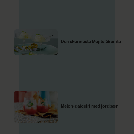
Den skønneste Mojito Granita
Melon-daiquiri med jordbær