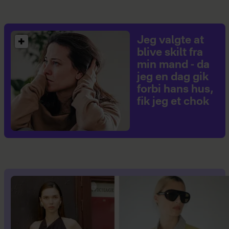
Jeg valgte at
blive skilt fra
min mand - da
jeg en dag gik
forbi hans hus,
fik jeg et chok