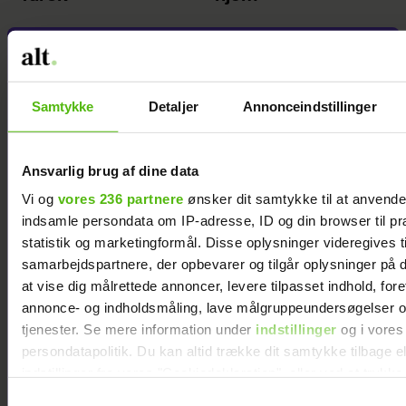
Samtykke
Detaljer
Annonceindstillinger
Ansvarlig brug af dine data
Vi og
vores 236 partnere
ønsker dit samtykke til at anvend
indsamle persondata om IP-adresse, ID og din browser til pr
statistik og marketingformål. Disse oplysninger videregives t
samarbejdspartnere, der opbevarer og tilgår oplysninger på d
at vise dig målrettede annoncer, levere tilpasset indhold, for
annonce- og indholdsmåling, lave målgruppeundersøgelser o
tjenester. Se mere information under
indstillinger
og i vores
persondatapolitik. Du kan altid trække dit samtykke tilbage e
Jeg vil aldrig tilgive min
indstillinger fra vores "Cookiedeklaration", eller ved at trykk
trigger" ikonet.
eksmand for det, han
Samtykkevalg