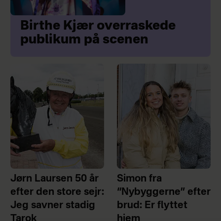
Birthe Kjær overraskede
publikum på scenen
Jørn Laursen 50 år
Simon fra
efter den store sejr:
“Nybyggerne” efter
Jeg savner stadig
brud: Er flyttet
Tarok
hjem