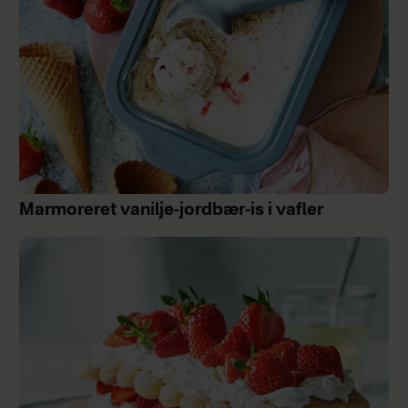
Marmoreret vanilje-jordbær-is i vafler