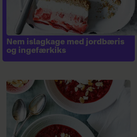
Nem islagkage med jordbæris
og ingefærkiks