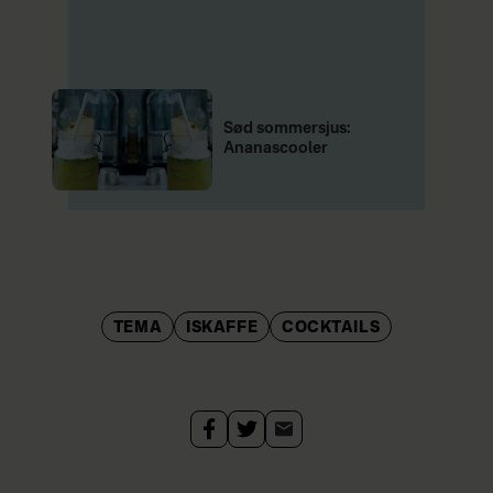
Sød sommersjus:
Ananascooler
TEMA
ISKAFFE
COCKTAILS