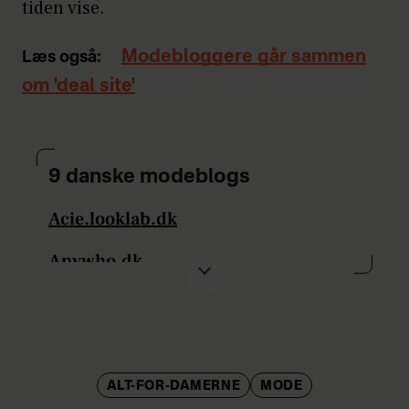
tiden vise.
Modebloggere går sammen
Læs også:
om 'deal site'
9 danske modeblogs
Acie.looklab.dk
Anywho.dk
Buytheway.se
Clamour4glamour.looklab.dk
Fierceogfattigpåsu.dk
ALT-FOR-DAMERNE
MODE