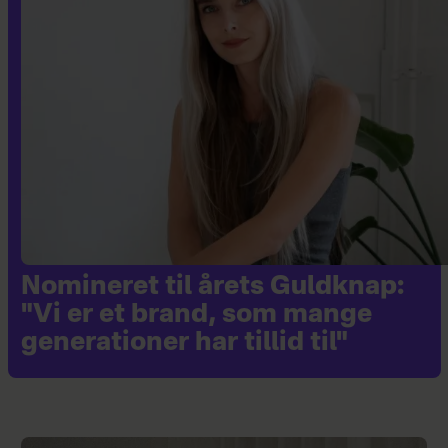
Nomineret til årets Guldknap:
"Vi er et brand, som mange
generationer har tillid til"