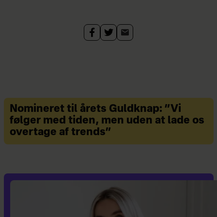
Gademode.dk
Presenting.dk
Shopaholicsisters.dk
Trineswardrobe.looklab.dk
Whynotblog.dk
Nomineret til årets Guldknap: ”Vi
følger med tiden, men uden at lade os
overtage af trends”