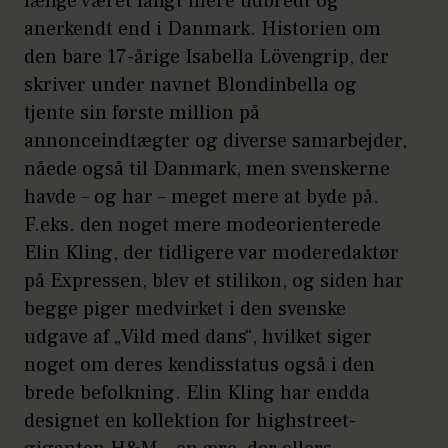
længe været langt mere udbredt og
anerkendt end i Danmark. Historien om
den bare 17-årige Isabella Lövengrip, der
skriver under navnet Blondinbella og
tjente sin første million på
annonceindtægter og diverse samarbejder,
nåede også til Danmark, men svenskerne
havde – og har – meget mere at byde på.
F.eks. den noget mere modeorienterede
Elin Kling, der tidligere var moderedaktør
på Expressen, blev et stilikon, og siden har
begge piger medvirket i den svenske
udgave af „Vild med dans“, hvilket siger
noget om deres kendisstatus også i den
brede befolkning. Elin Kling har endda
designet en kollektion for highstreet-