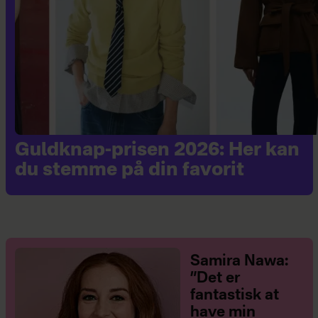
Guldknap-prisen 2026: Her kan
du stemme på din favorit
Samira Nawa:
”Det er
fantastisk at
have min