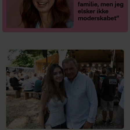
familie, men jeg
elsker ikke
moderskabet”