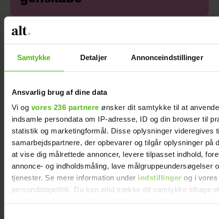
Sponsoreret indhold
Samtykke
Detaljer
Annonceindstillinger
Ansvarlig brug af dine data
Vi og
vores 236 partnere
ønsker dit samtykke til at anvend
indsamle persondata om IP-adresse, ID og din browser til pr
statistik og marketingformål. Disse oplysninger videregives t
samarbejdspartnere, der opbevarer og tilgår oplysninger på d
at vise dig målrettede annoncer, levere tilpasset indhold, for
annonce- og indholdsmåling, lave målgruppeundersøgelser o
tjenester. Se mere information under
indstillinger
og i vores
persondatapolitik. Du kan altid trække dit samtykke tilbage e
indstillinger fra vores "Cookiedeklaration", eller ved at trykk
trigger" ikonet.
Samtykkevalg