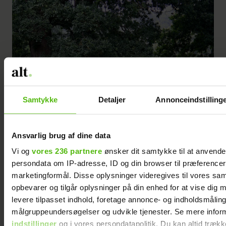
Samtykke
Detaljer
Annonceindstilling
Ansvarlig brug af dine data
Vi og
vores 236 partnere
ønsker dit samtykke til at anvend
persondata om IP-adresse, ID og din browser til præferencer, 
marketingformål. Disse oplysninger videregives til vores sa
opbevarer og tilgår oplysninger på din enhed for at vise dig 
levere tilpasset indhold, foretage annonce- og indholdsmåling
målgruppeundersøgelser og udvikle tjenester. Se mere infor
indstillinger
og i vores persondatapolitik. Du kan altid trækk