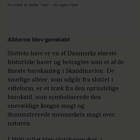
fin måde at skabe ”rum” i din egen have.
Alléerne blev genskabt
Slottets have er en af Danmarks største
historiske haver og betragtes som et af de
fineste barokanlæg i Skandinavien. De
snorlige alléer, som udgår fra slottet i
vifteform, er et træk fra den oprindelige
barokstil, som symboliserede den
enevældige konges magt og
demonstrerede menneskets magt over
naturen.
I 1800-tallet blev slotshaven dog, i