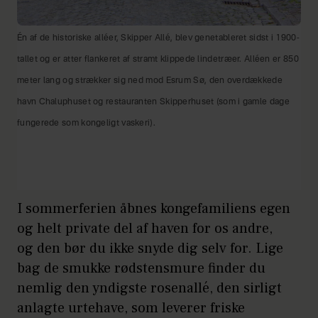
Én af de historiske alléer, Skipper Allé, blev genetableret sidst i 1900-
tallet og er atter flankeret af stramt klippede lindetræer. Alléen er 850
meter lang og strækker sig ned mod Esrum Sø, den overdækkede
havn Chaluphuset og restauranten Skipperhuset (som i gamle dage
fungerede som kongeligt vaskeri).
I sommerferien åbnes kongefamiliens egen
og helt private del af haven for os andre,
og den bør du ikke snyde dig selv for. Lige
bag de smukke rødstensmure finder du
nemlig den yndigste rosenallé, den sirligt
anlagte urtehave, som leverer friske