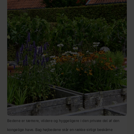
Bedene er tættere, vildere og hyggeligere i den private del af den
kongelige have. Bag højbedene står en række sirligt beskårne