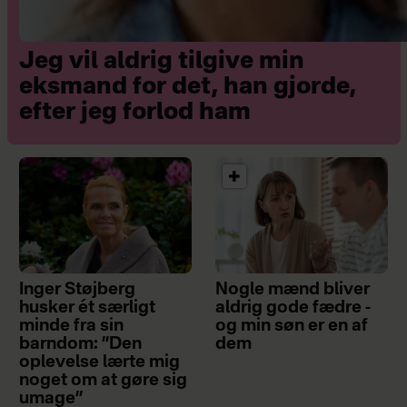
Jeg vil aldrig tilgive min
eksmand for det, han gjorde,
efter jeg forlod ham
Inger Støjberg
Nogle mænd bliver
husker ét særligt
aldrig gode fædre -
minde fra sin
og min søn er en af
barndom: ”Den
dem
oplevelse lærte mig
noget om at gøre sig
umage”