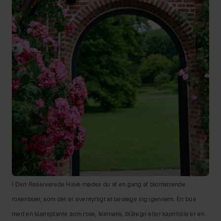
I Den Reserverede Have mødes du af en gang af blomstrende
rosenbuer, som det er eventyrligt at bevæge sig igennem. En bue
med en klatreplante som rose, klematis, blåregn eller kaprifolie er en