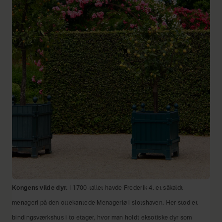
Kongens vilde dyr.
I 1700-tallet havde Frederik 4. et såkaldt
menageri på den ottekantede Menageriø i slotshaven. Her stod et
bindingsværkshus i to etager, hvor man holdt eksotiske dyr som