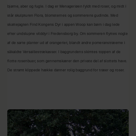
bjørne, aber og fugle. I dag er Menageriøen fyldt med roser, og midt i
står skulpturen Flora, blomsternes og sommerens gudinde. Med
skattejagten Find Kongens Dyr i appen Woop kan børn i dag lede
efter undslupne vilddyr i Fredensborg by. Om sommeren flyttes nogle
af de sarte planter ud af orangeriet, blandt andre pomeranstræerne i
såkaldte Versaillestrækasser. I baggrundens skimtes toppen af de
flotte rosenbuer, som gennemskærer den private del af slottets have.
De stramt klippede hække danner rolig baggrund for træer og roser.