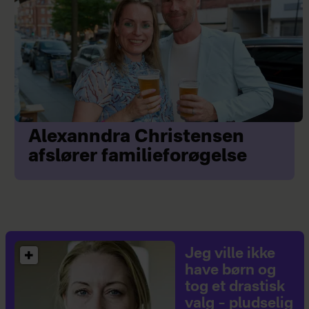
Alexanndra Christensen
afslører familieforøgelse
Jeg ville ikke
have børn og
tog et drastisk
valg – pludselig