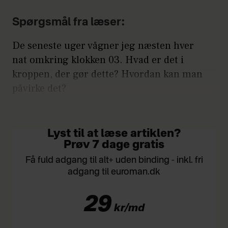
Spørgsmål fra læser:
De seneste uger vågner jeg næsten hver
nat omkring klokken 03. Hvad er det i
kroppen, der gør dette? Hvordan kan man
påvirke det?
MVH Lena
Lyst til at læse artiklen?
Prøv 7 dage gratis
Få fuld adgang til alt+ uden binding - inkl. fri
adgang til euroman.dk
29
kr/md