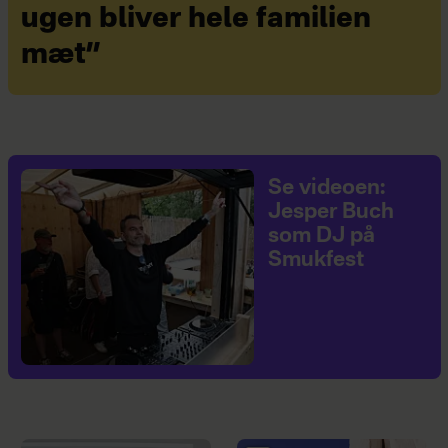
ugen bliver hele familien
mæt”
Se videoen:
Jesper Buch
som DJ på
Smukfest