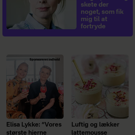
skete der
noget, som fik
mig til at
fortryde
Sponsoreret indhold
Elisa Lykke: “Vores
Luftig og lækker
største hjerne
lattemousse