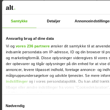
fortæller ærligt om deres forløb – og 3 andre
nye bøger, du bør læse lige nu
Samtykke
Detaljer
Annonceindstillinge
Ansvarlig brug af dine data
Vi og
vores 236 partnere
ønsker dit samtykke til at anvend
indsamle persondata om IP-adresse, ID og din browser til præ
og marketingformål. Disse oplysninger videregives til vores
der opbevarer og tilgår oplysninger på din enhed for at vise d
annoncer, levere tilpasset indhold, foretage annonce- og ind
målgruppeundersøgelser og udvikle tjenester. Se mere infor
indstillinger
og i vores persondatapolitik. Du kan altid træk
Efter brud: Sofie Martinusen og Daniel Lazrak
tilbage eller ændre indstillinger fra vores "Cookiedeklaration",
har datet i skjul
på "Privacy trigger" ikonet.
Samtykkevalg
Dine valg anvendes på hele websitet.
Nødvendig