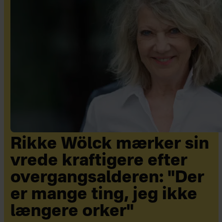
Rikke Wölck mærker sin
vrede kraftigere efter
overgangsalderen: "Der
er mange ting, jeg ikke
længere orker"