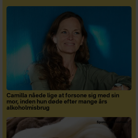
Camilla nåede lige at forsone sig med sin
mor, inden hun døde efter mange års
alkoholmisbrug
Sponsoreret indhold