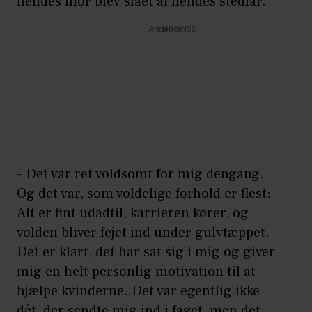
hendes mor blev slået af hendes stedfar.
Annonce
– Det var ret voldsomt for mig dengang.
Og det var, som voldelige forhold er flest:
Alt er fint udadtil, karrieren kører, og
volden bliver fejet ind under gulvtæppet.
Det er klart, det har sat sig i mig og giver
mig en helt personlig motivation til at
hjælpe kvinderne. Det var egentlig ikke
dét, der sendte mig ind i faget, men det