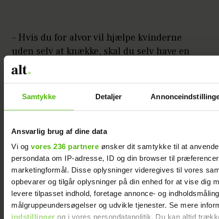
– Hvis du for alvor vil hjælpe kvinderne
uden selv at knække, skal du selv have en
stærk mental sundhed og være i stand til
at lægge skæbnerne fra dig, når du
kommer hjem. Samtidig skal du være
Samtykke
Detaljer
Annonceindstilling
forbandet god til at lytte og indstillet på, at
du ikke altid kan finde løsningerne. Nogle
Ansvarlig brug af dine data
gange er det bare helt sort. En kæmpe pøl
af sorg. Mange af kvindernes liv er ad
Vi og
vores 236 partnere
ønsker dit samtykke til at anvend
persondata om IP-adresse, ID og din browser til præferencer, 
helvede til, og nogle gange skal du bare
marketingformål. Disse oplysninger videregives til vores sa
kunne være i det sammen med hende.
opbevarer og tilgår oplysninger på din enhed for at vise dig 
levere tilpasset indhold, foretage annonce- og indholdsmåling
Glad for mænd
målgruppeundersøgelser og udvikle tjenester. Se mere infor
indstillinger
og i vores persondatapolitik. Du kan altid trækk