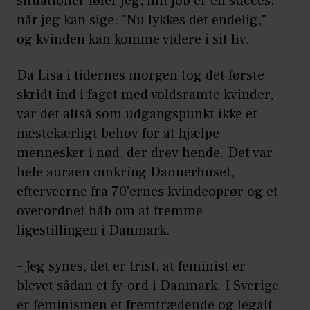
situationer føler jeg, mit job er en succes,
når jeg kan sige: "Nu lykkes det endelig,"
og kvinden kan komme videre i sit liv.
Da Lisa i tidernes morgen tog det første
skridt ind i faget med voldsramte kvinder,
var det altså som udgangspunkt ikke et
næstekærligt behov for at hjælpe
mennesker i nød, der drev hende. Det var
hele auraen omkring Dannerhuset,
efterveerne fra 70'ernes kvindeoprør og et
overordnet håb om at fremme
ligestillingen i Danmark.
– Jeg synes, det er trist, at feminist er
blevet sådan et fy-ord i Danmark. I Sverige
er feminismen et fremtrædende og legalt