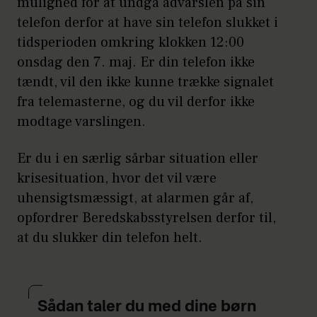
mulighed for at undgå advarslen på sin
klokken 12:00
.
telefon derfor at have sin telefon slukket i
tidsperioden omkring klokken 12:00
Organisationen
Lev Uden Vold
onsdag den 7. maj. Er din telefon ikke
anbefaler, at man følger
tændt, vil den ikke kunne trække signalet
Beredskabsstyrelsens opfordring til at
fra telemasterne, og du vil derfor ikke
slukke telefonen i tidsrummet
modtage varslingen.
omkring klokken 12.00, hvis man ikke
ønsker at få varslingen. De anbefaler
Er du i en særlig sårbar situation eller
samtidig, at du er alene, når du
krisesituation, hvor det vil være
tænder telefonen igen – og for en
uhensigtsmæssigt, at alarmen går af,
sikkerheds skyld holder en finger på
opfordrer Beredskabsstyrelsen derfor til,
telefonens højtaler.
at du slukker din telefon helt.
Direktør i organisationen Lev Uden
Vold, Elsebeth Kirk Muff, gør desuden
opmærksom på, at alle der udsættes
Sådan taler du med dine børn