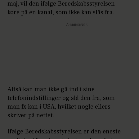
Telefonen vil give en højlydt lyd og
maj, vil den ifølge Beredskabsstyrelsen
vibrere, når alarmen testes.
køre på en kanal, som ikke kan slås fra.
Derudover skal du også være
Annonce
opmærksom på, at hvis din telefon er
på flytilstand, vil den med stor
sandsynlighed afspille advarslen, når
du slår flytilstand fra igen, når den er
i et område, hvor der er udsendt en
advarsel.
Så
står du i en krisesituation, hvor
Altså kan man ikke gå ind i sine
det vil være uhensigtsmæssigt, at
telefonindstillinger og slå den fra, som
alarmen går af,
opfordrer
man fx kan i USA, hvilket nogle ellers
Beredskabsstyrelsen derfor til,
at du
skriver på nettet.
slukker din telefon helt i
tidsrummet omkring
Ifølge Beredskabsstyrelsen er den eneste
varslingstesten onsdag den 7. maj