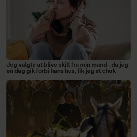
Jeg valgte at blive skilt fra min mand - da jeg
en dag gik forbi hans hus, fik jeg et chok