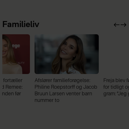
Familieliv
Afslører familieforøgelse:
Freja blev født tre måned
Philine Roepstorff og Jacob
for tidligt og vejede kun 
Bruun Larsen venter barn
gram: ”Jeg gik i chok”
nummer to