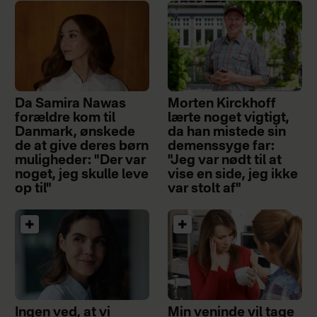
Da Samira Nawas
Morten Kirckhoff
forældre kom til
lærte noget vigtigt,
Danmark, ønskede
da han mistede sin
de at give deres børn
demenssyge far:
muligheder: "Der var
"Jeg var nødt til at
noget, jeg skulle leve
vise en side, jeg ikke
op til"
var stolt af"
Ingen ved, at vi
Min veninde vil tage