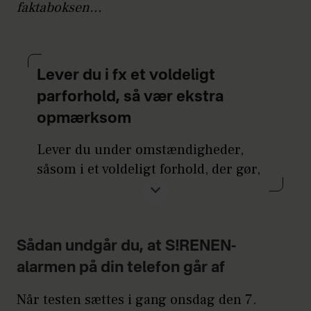
faktaboksen...
Lever du i fx et voldeligt
parforhold, så vær ekstra
opmærksom
Lever du under omstændigheder,
såsom i et voldeligt forhold, der gør,
at du har gemt en ekstra-telefon i
hjemmet, bilen eller andre steder, bør
du onsdag den 7. maj være særlig
opmærksom, da også ekstra-telefoner
Sådan undgår du, at S!RENEN-
kan udsende alarmtonen, siger
alarmen på din telefon går af
Beredskabsstyrelsen.
Når testen sættes i gang onsdag den 7.