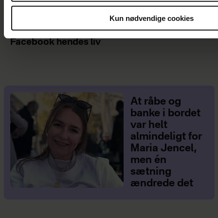
Kun nødvendige cookies
Da Ada Folkmann blev skilt, følte hun sig
ensom – men så ændrede et opslag på
Facebook hendes liv
At råbe og
banke i bordet
var helt
almindeligt for
Maria Jencel,
men én
sætning
ændrede det