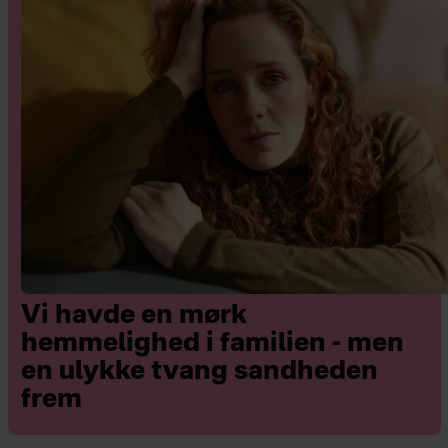
sms til deres forældre og
skrive, at det er okay.
Fortæl dem, hvordan vi i
Danmark altid har haft et
alarmsystem, men nu kommer
det bare også på telefonerne.
Så der er ikke noget nyt i det,
men det er blot en ny metode,
og fordi man ændrer
Vi havde en mørk
systemet, så testes det
hemmelighed i familien - men
onsdag.
en ulykke tvang sandheden
frem