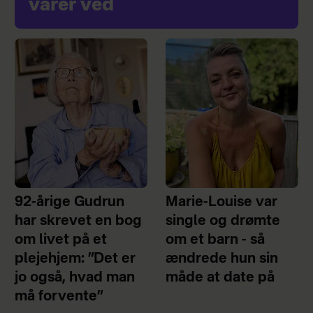
varer ved
92-årige Gudrun
Marie-Louise var
har skrevet en bog
single og drømte
om livet på et
om et barn - så
plejehjem: ”Det er
ændrede hun sin
jo også, hvad man
måde at date på
må forvente”