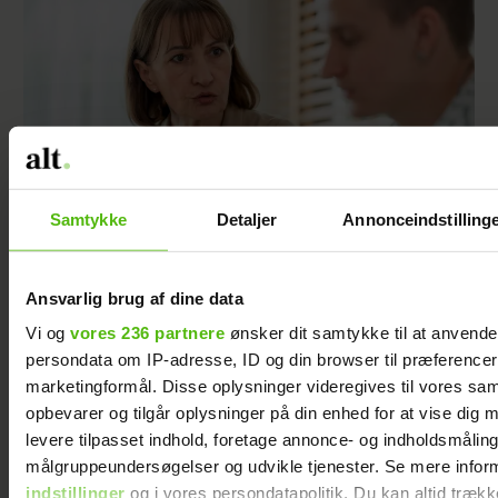
Samtykke
Detaljer
Annonceindstilling
Nogle mænd bliver aldrig gode fædre - og
min søn er en af dem
Ansvarlig brug af dine data
Vi og
vores 236 partnere
ønsker dit samtykke til at anvend
persondata om IP-adresse, ID og din browser til præferencer, 
marketingformål. Disse oplysninger videregives til vores sa
opbevarer og tilgår oplysninger på din enhed for at vise dig 
levere tilpasset indhold, foretage annonce- og indholdsmåling
målgruppeundersøgelser og udvikle tjenester. Se mere infor
indstillinger
og i vores persondatapolitik. Du kan altid trækk