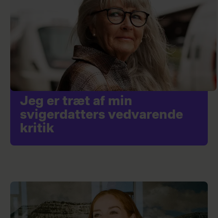
Jeg er træt af min
svigerdatters vedvarende
kritik