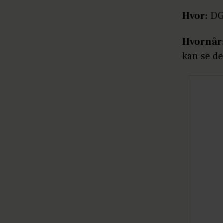
Hvor:
DGI
Hvornår
kan se d