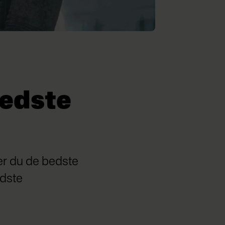
bedste
er du de bedste
edste