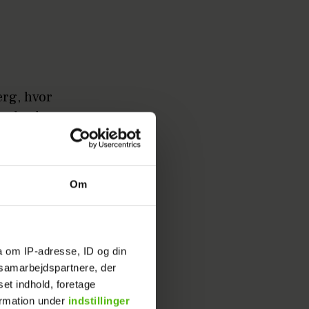
erg, hvor
ande, der
r unge
 alt fra
Om
ille
a om IP-adresse, ID og din
s samarbejdspartnere, der
set indhold, foretage
ril til og
ormation under
indstillinger