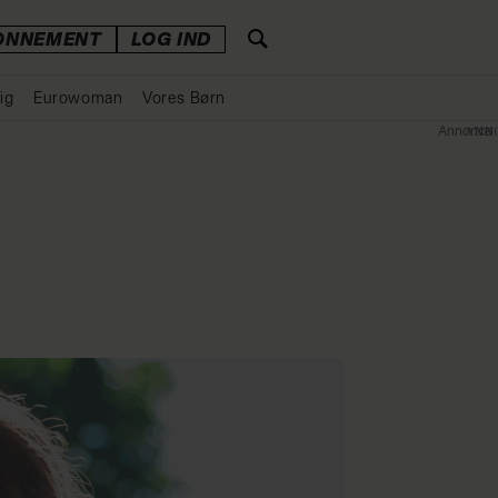
ONNEMENT
LOG IND
ig
Eurowoman
Vores Børn
Annonce