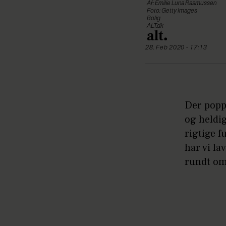
Af: Emilie Luna Rasmussen
Foto: Getty Images
Bolig
ALT.dk
28. Feb 2020 - 17:13
Der poppe
og heldig
rigtige 
har vi l
rundt om