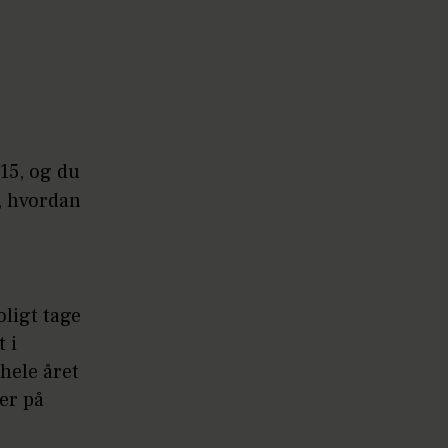
15, og du
, hvordan
oligt tage
 i
hele året
er på