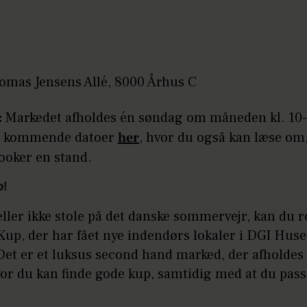
mas Jensens Allé, 8000 Århus C
:
Markedet afholdes én søndag om måneden kl. 10-
e kommende datoer
her
, hvor du også kan læse om
ooker en stand.
p!
ller ikke stole på det danske sommervejr, kan du r
Kup, der har fået nye indendørs lokaler i DGI Huset
et er et luksus second hand marked, der afholdes 
or du kan finde gode kup, samtidig med at du pass