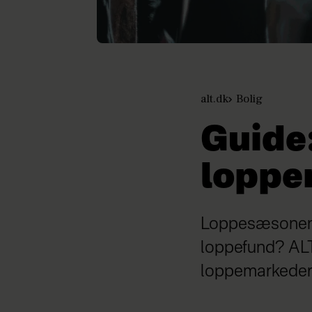
alt.dk
Bolig
Guide:
loppe
Loppesæsonen e
loppefund? ALT
loppemarkeder i