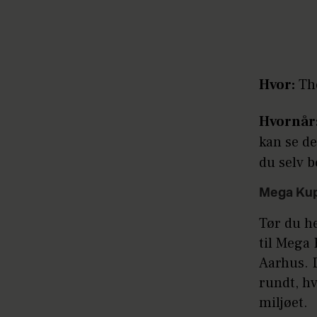
Hvor:
Tho
Hvornår
kan se d
du selv b
Mega Ku
Tør du he
til Mega 
Aarhus. D
rundt, hv
miljøet.