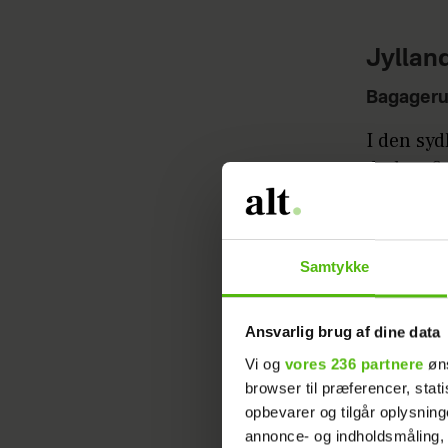
Jyllan
Bagageru
I den syd
du kan f
er samle
som gamle
royalt po
Samtykke
Når du tr
kaffebar 
Ansvarlig brug af dine data
Vi og
vores 236 partnere
øns
Hvor:
Ing
browser til præferencer, stat
opbevarer og tilgår oplysning
Hvornår
annonce- og indholdsmåling,