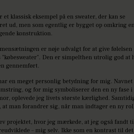
r et klassisk eksempel på en sweater, der kan se
ret ud, men som egentlig er bygget op omkring en
gende konstruktion.
ensætningen er nøje udvalgt for at give følelsen 
 ”købesweater”. Den er simpelthen utrolig god at 
en gennemført.
har en meget personlig betydning for mig. Navnet
string, og for mig symboliserer den en ny fase i 
mor, oplevede jeg livets største kærlighed. Samtidi
, at man forandrer sig, når man indtager en ny rol
v projektet, hvor jeg mærkede, at jeg også fandt ti
reudviklede – mig selv. Ikke som en kontrast til det