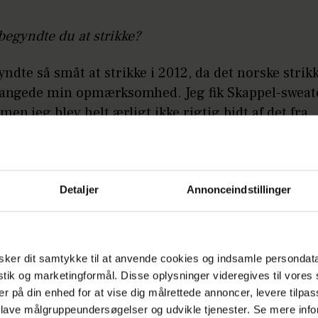
egyndte du at strikke?
yndte så småt at strikke i 2012, da det norske strik
fangede min opmærksomhed. Jeg fik Skappel-sweat
men jeg blev helt ærligt ikke rigtig bidt af det fra
lsen.
le år med op og ned på strikkefronten, skete der d
Detaljer
Annonceindstillinger
egyndte du at strikke?
mor har altid haft strikkepindene i hænderne, og 
ker dit samtykke til at anvende cookies og indsamle persondat
g er – ”my person”. Strik blev derfor vores ”ting”. 
istik og marketingformål. Disse oplysninger videregives til vore
n af mine teststrikkere i dag – som 87-årig!
er på din enhed for at vise dig målrettede annoncer, levere tilpas
 lave målgruppeundersøgelser og udvikle tjenester. Se mere inf