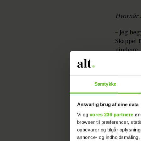
Hvornår b
– Jeg beg
Skappel 
pindene, 
begynde
Efter nog
Samtykke
Hvorfor b
Ansvarlig brug af dine data
– Min far
Vi og
vores 236 partnere
øns
været – o
browser til præferencer, stat
faktisk e
opbevarer og tilgår oplysning
annonce- og indholdsmåling,