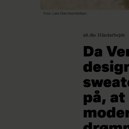
Foto: Lars Olav Kvernbråten
alt.dk
Håndarbejde
Da Ve
desig
sweat
på, at
moder
drøm