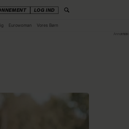
ONNEMENT
LOG IND
ig
Eurowoman
Vores Børn
Annonce