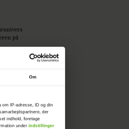
keunivers
eren på
og noget.
Om
hun har
a om IP-adresse, ID og din
Hun er
s samarbejdspartnere, der
set indhold, foretage
ormation under
indstillinger