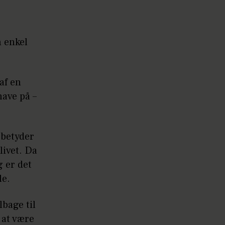
 enkel
af en
have på –
 betyder
livet. Da
g er det
le.
lbage til
 at være