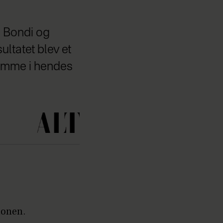
e Bondi og
ltatet blev et
rømme i hendes
lonen.