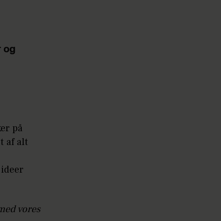
r og
ker på
 af alt
 ideer
 med vores