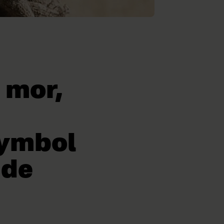
 mor,
symbol
åde