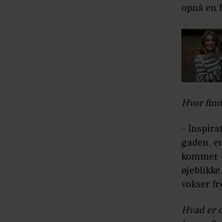
opnå en 
Hvor find
– Inspira
gaden, en
kommer de
øjeblikke
vokser f
Hvad er d