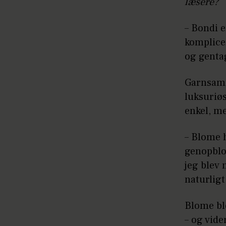
læsere?
– Bondi e
komplice
og genta
Garnsamm
luksuriøs
enkel, m
– Blome 
genopblom
jeg blev 
naturligt
Blome ble
– og vide