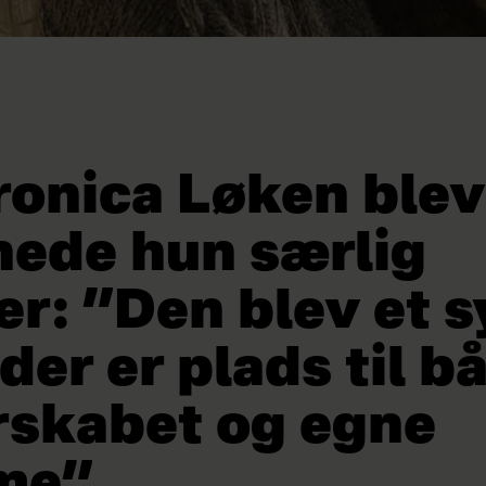
ronica Løken blev
nede hun særlig
er: ”Den blev et 
 der er plads til b
skabet og egne
me”