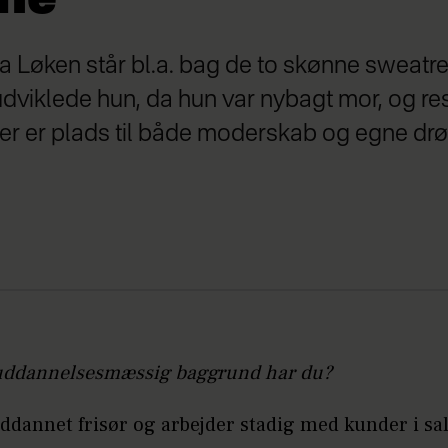
a Løken står bl.a. bag de to skønne sweatr
viklede hun, da hun var nybagt mor, og resu
der er plads til både moderskab og egne d
uddannelsesmæssig baggrund har du?
uddannet frisør og arbejder stadig med kunder i sa