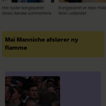
Kongeparret er rejst: Holder
Midt i sommerferien: Kon
ferie i udlandet
Frederik kunne ikke hold
sig væk
Mai Manniche afslører ny
flamme