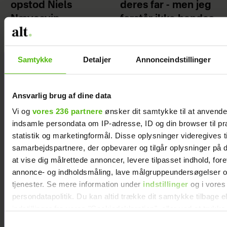
opstod Niels
deres far - men jeg
Nævesvin
forstår ikke hendes
grund
Samtykke
Detaljer
Annonceindstillinger
Ansvarlig brug af dine data
Vi og
vores 236 partnere
ønsker dit samtykke til at anvend
indsamle persondata om IP-adresse, ID og din browser til pr
statistik og marketingformål. Disse oplysninger videregives t
samarbejdspartnere, der opbevarer og tilgår oplysninger på d
at vise dig målrettede annoncer, levere tilpasset indhold, for
annonce- og indholdsmåling, lave målgruppeundersøgelser o
tjenester. Se mere information under
indstillinger
og i vores
persondatapolitik. Du kan altid trække dit samtykke tilbage e
indstillinger fra vores "Cookiedeklaration", eller ved at trykk
trigger" ikonet.
Samtykkevalg