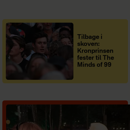
Tilbage i
skoven:
Kronprinsen
fester til The
Minds of 99