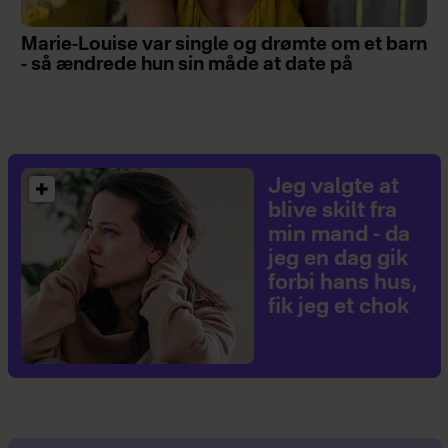
Marie-Louise var single og drømte om et barn
- så ændrede hun sin måde at date på
Jeg valgte at
blive skilt fra
min mand - da
jeg en dag gik
forbi hans hus,
fik jeg et chok