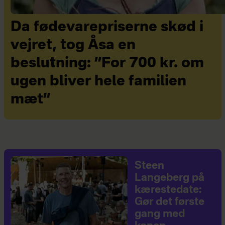
Da fødevarepriserne skød i
vejret, tog Åsa en
beslutning: ”For 700 kr. om
ugen bliver hele familien
mæt”
Steen
Langeberg på
kærestedate:
Gør det første
gang med