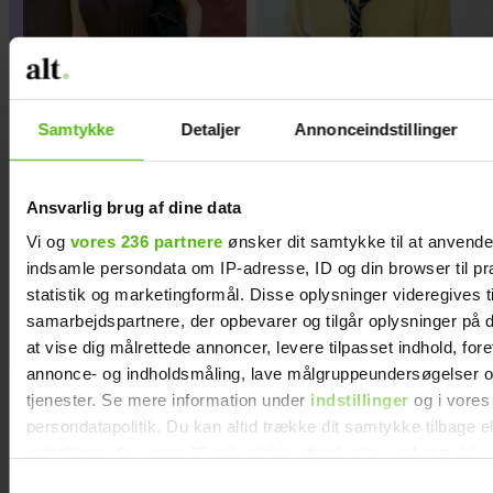
Samtykke
Detaljer
Annonceindstillinger
Ansvarlig brug af dine data
Vi og
vores 236 partnere
ønsker dit samtykke til at anvend
Guldknap-prisen 2026: Her
indsamle persondata om IP-adresse, ID og din browser til pr
kan du stemme på din
statistik og marketingformål. Disse oplysninger videregives t
samarbejdspartnere, der opbevarer og tilgår oplysninger på d
favorit
at vise dig målrettede annoncer, levere tilpasset indhold, for
annonce- og indholdsmåling, lave målgruppeundersøgelser o
tjenester. Se mere information under
indstillinger
og i vores
persondatapolitik. Du kan altid trække dit samtykke tilbage e
indstillinger fra vores "Cookiedeklaration", eller ved at trykk
trigger" ikonet.
Samtykkevalg