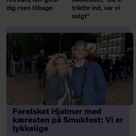
retreats, der giver
badehotel: ”Da vi
dig roen tilbage
trådte ind, var vi
solgt”
Forelsket Hjalmer med
kæresten på Smukfest: Vi er
lykkelige