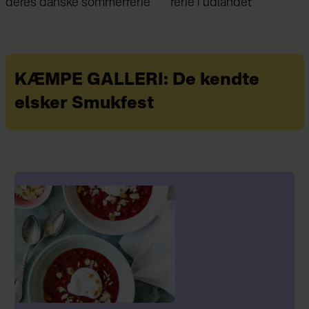
ferie i udlandet
Frederik kunne ikke hold
sig væk
KÆMPE GALLERI: De kendte
elsker Smukfest