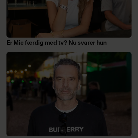
Er Mie færdig med tv? Nu svarer hun