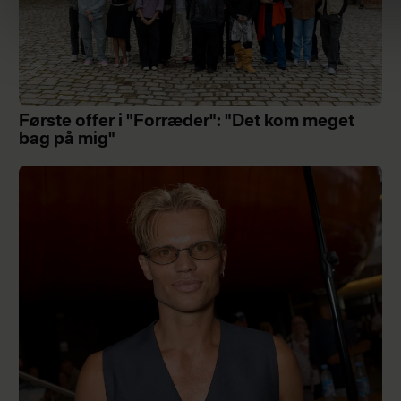
Første offer i "Forræder": "Det kom meget
bag på mig"