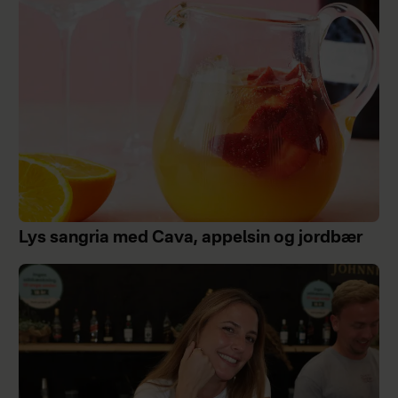
Lys sangria med Cava, appelsin og jordbær