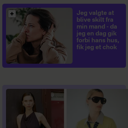
Jeg valgte at
blive skilt fra
min mand - da
jeg en dag gik
forbi hans hus,
fik jeg et chok