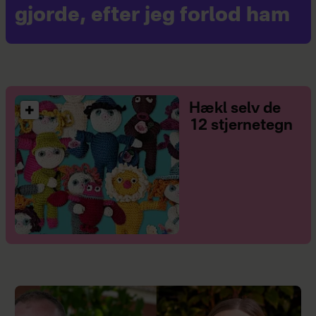
gjorde, efter jeg forlod ham
Hækl selv de
12 stjernetegn