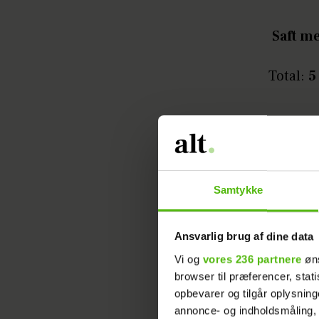
Saft me
Total:
5
Samtykke
Ansvarlig brug af dine data
Vi og
vores 236 partnere
øns
browser til præferencer, stat
opbevarer og tilgår oplysning
annonce- og indholdsmåling,