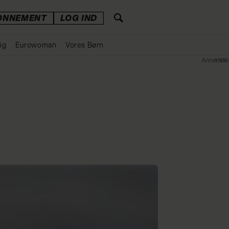
ONNEMENT
LOG IND
ig
Eurowoman
Vores Børn
Annonce