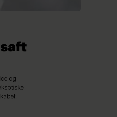
saft
ice og
eksotiske
skabet.