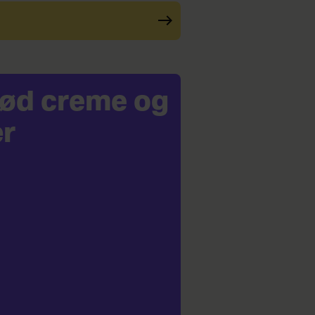
 sød creme og
r