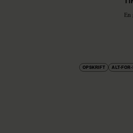
TI
En 
OPSKRIFT
ALT-FOR