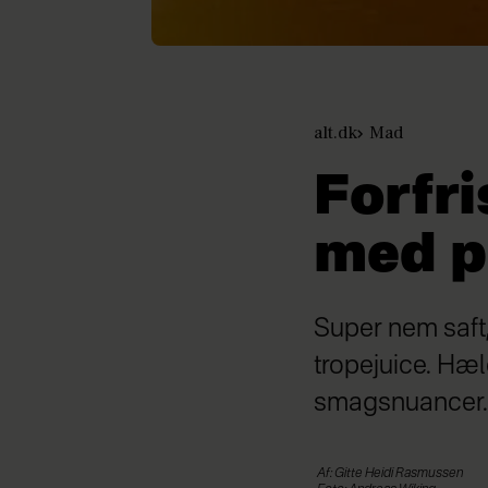
alt.dk
Mad
Forfr
med p
Super nem saft
tropejuice. Hæl
smagsnuancer. S
Af: Gitte Heidi Rasmussen