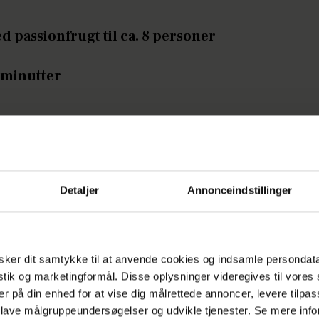
d passionfrugt til ca. 8 personer
 minutter
Ingredienser
Detaljer
Annonceindstillinger
6 passionsfrugter
1 stang vanilje
1 liter eksotisk juice med bl.a.
ker dit samtykke til at anvende cookies og indsamle persondat
mango
istik og marketingformål. Disse oplysninger videregives til vore
er på din enhed for at vise dig målrettede annoncer, levere tilpas
1 liter æblejuice.
 lave målgruppeundersøgelser og udvikle tjenester. Se mere inf