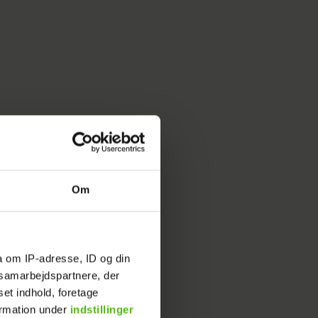
Om
a om IP-adresse, ID og din
s samarbejdspartnere, der
set indhold, foretage
ormation under
indstillinger