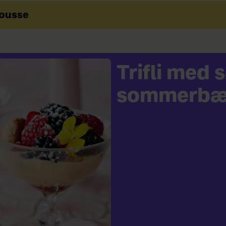
mousse
Trifli med
sommerbæ