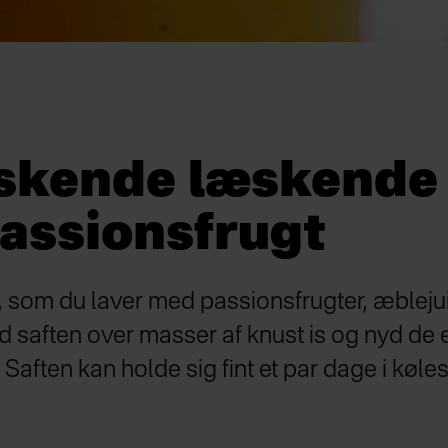
iskende læskende 
assionsfrugt
, som du laver med passionsfrugter, æbleju
d saften over masser af knust is og nyd de 
aften kan holde sig fint et par dage i køle