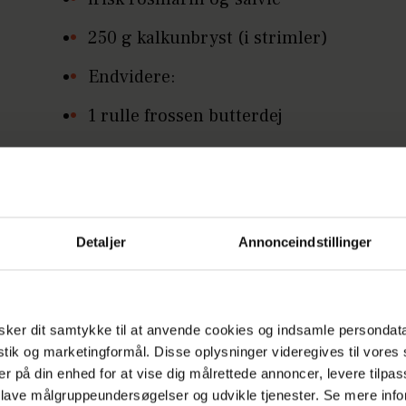
250 g kalkunbryst (i strimler)
Endvidere:
1 rulle frossen butterdej
1 æg
Tilbehør:
En blandet salat
Detaljer
Annonceindstillinger
ker dit samtykke til at anvende cookies og indsamle persondat
ænd ovnen på 225 grader. Steg champignoner og 
istik og marketingformål. Disse oplysninger videregives til vore
å en pande med smør og krydr med salt og peber.
er på din enhed for at vise dig målrettede annoncer, levere tilpas
 lave målgruppeundersøgelser og udvikle tjenester. Se mere inf