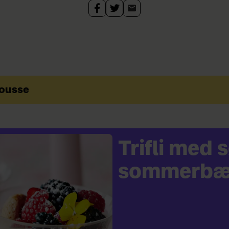
mousse
Trifli med
sommerbæ