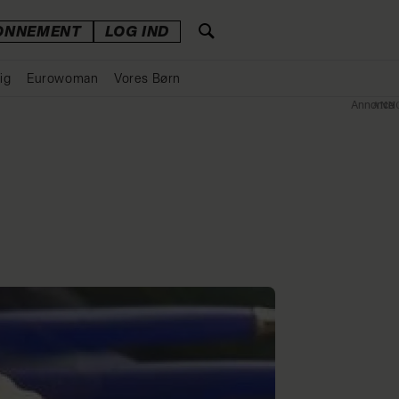
ONNEMENT
LOG IND
ig
Eurowoman
Vores Børn
Annonce