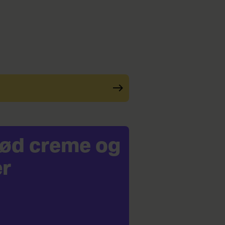
 sød creme og
r