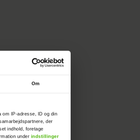
Om
a om IP-adresse, ID og din
squash
s samarbejdspartnere, der
set indhold, foretage
ormation under
indstillinger