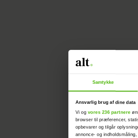
Samtykke
Ansvarlig brug af dine data
Vi og
vores 236 partnere
øns
T
browser til præferencer, stat
p
opbevarer og tilgår oplysning
annonce- og indholdsmåling,