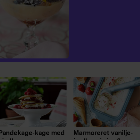
Pandekage-kage med
Marmoreret vanilje-