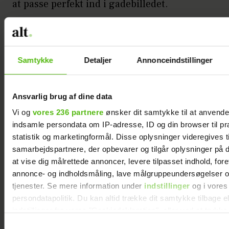
at passe perfekt ind i gadebilledet.
Samtykke
Detaljer
Annonceindstillinger
Ansvarlig brug af dine data
Vi og
vores 236 partnere
ønsker dit samtykke til at anvend
indsamle persondata om IP-adresse, ID og din browser til pr
statistik og marketingformål. Disse oplysninger videregives t
samarbejdspartnere, der opbevarer og tilgår oplysninger på d
at vise dig målrettede annoncer, levere tilpasset indhold, for
annonce- og indholdsmåling, lave målgruppeundersøgelser o
tjenester. Se mere information under
indstillinger
og i vores
persondatapolitik. Du kan altid trække dit samtykke tilbage e
indstillinger fra vores "Cookiedeklaration", eller ved at trykk
trigger" ikonet.
Samtykkevalg