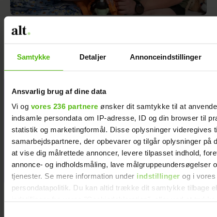
Freja blev født tre måneder for tidligt og
vejede kun 567 gram: ”Jeg gik i chok”
Samtykke
Detaljer
Annonceindstillinger
Ansvarlig brug af dine data
Jeg valgte at
blive skilt fra
Vi og
vores 236 partnere
ønsker dit samtykke til at anvend
min mand - da
indsamle persondata om IP-adresse, ID og din browser til pr
jeg en dag gik
statistik og marketingformål. Disse oplysninger videregives t
forbi hans hus,
samarbejdspartnere, der opbevarer og tilgår oplysninger på d
fik jeg et chok
at vise dig målrettede annoncer, levere tilpasset indhold, for
annonce- og indholdsmåling, lave målgruppeundersøgelser o
tjenester. Se mere information under
indstillinger
og i vores
persondatapolitik. Du kan altid trække dit samtykke tilbage e
indstillinger fra vores "Cookiedeklaration", eller ved at trykk
trigger" ikonet.
Samtykkevalg