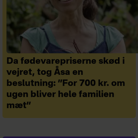
Da fødevarepriserne skød i
vejret, tog Åsa en
beslutning: ”For 700 kr. om
ugen bliver hele familien
mæt”