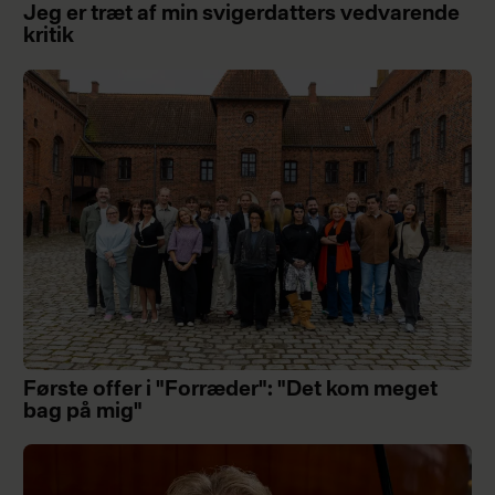
Jeg er træt af min svigerdatters vedvarende
kritik
Første offer i "Forræder": "Det kom meget
bag på mig"