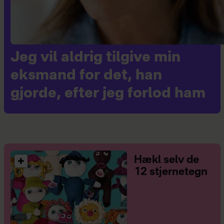
Jeg vil aldrig tilgive min
eksmand for det, han
gjorde, efter jeg forlod ham
Hækl selv de
12 stjernetegn