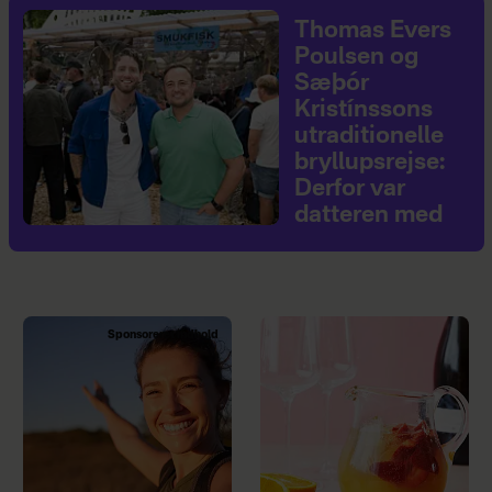
Thomas Evers
Poulsen og
Sæþór
Kristínssons
utraditionelle
bryllupsrejse:
Derfor var
datteren med
Sponsoreret indhold