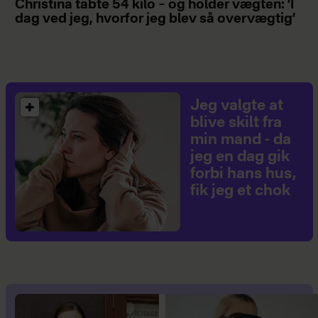
Christina tabte 54 kilo – og holder vægten: ’I
dag ved jeg, hvorfor jeg blev så overvægtig’
Jeg valgte at
blive skilt fra
min mand - da
jeg en dag gik
forbi hans hus,
fik jeg et chok