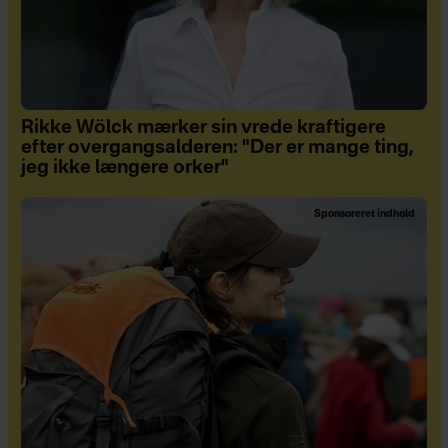
Rikke Wölck mærker sin vrede kraftigere
efter overgangsalderen: "Der er mange ting,
jeg ikke længere orker"
Sponsoreret indhold