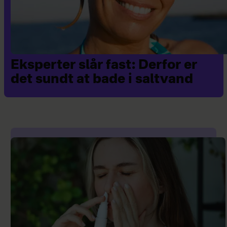
Eksperter slår fast: Derfor er
det sundt at bade i saltvand