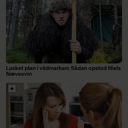
Lusket plan i vildmarken: Sådan opstod Niels
Nævesvin