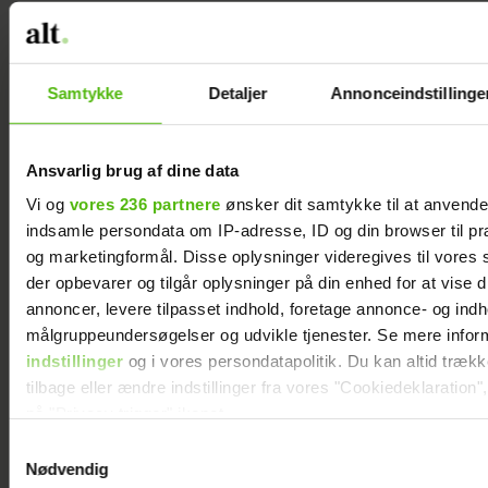
Samtykke
Detaljer
Annonceindstillinge
Ansvarlig brug af dine data
Vi og
vores 236 partnere
ønsker dit samtykke til at anvend
indsamle persondata om IP-adresse, ID og din browser til præ
og marketingformål. Disse oplysninger videregives til vores
der opbevarer og tilgår oplysninger på din enhed for at vise d
annoncer, levere tilpasset indhold, foretage annonce- og ind
målgruppeundersøgelser og udvikle tjenester. Se mere infor
Nem islagkage med jordbæris og
ingefærkiks
indstillinger
og i vores persondatapolitik. Du kan altid træk
tilbage eller ændre indstillinger fra vores "Cookiedeklaration",
på "Privacy trigger" ikonet.
Samtykkevalg
Dine valg anvendes på hele websitet.
Nødvendig