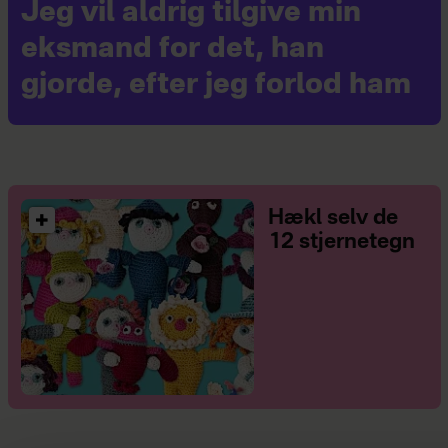
Jeg vil aldrig tilgive min
eksmand for det, han
gjorde, efter jeg forlod ham
Hækl selv de
12 stjernetegn