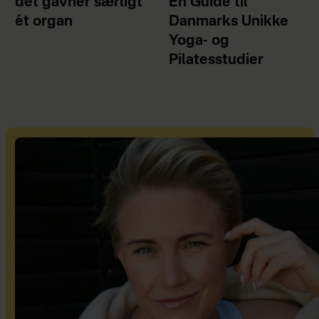
det gavner særligt
En Guide til
ét organ
Danmarks Unikke
Yoga- og
Pilatesstudier